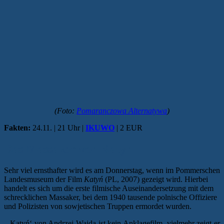
(Foto:
Pomaranczowa Alternatywa
)
Fakten:
24.11. | 21 Uhr |
IKUWO
| 2 EUR
Das Massaker von Katyn
Sehr viel ernsthafter wird es am Donnerstag, wenn im Pommerschen
Landesmuseum der Film
Katyń
(PL, 2007) gezeigt wird. Hierbei
handelt es sich um die erste filmische Auseinandersetzung mit dem
schrecklichen Massaker, bei dem 1940 tausende polnische Offiziere
und Polizisten von sowjetischen Truppen ermordet wurden.
„‚Katyń‘ von Andrzej Wajda ist kein Anklagefilm, vielmehr zeigt er