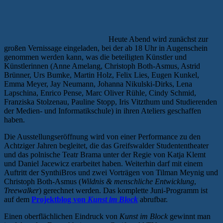
Heute Abend wird zunächst zur
großen Vernissage eingeladen, bei der ab 18 Uhr in Augenschein
genommen werden kann, was die beteiligten Künstler und
Künstlerinnen (Anne Amelang, Christoph Both-Asmus, Astrid
Brünner, Urs Bumke, Martin Holz, Felix Lies, Eugen Kunkel,
Emma Meyer, Jay Neumann, Johanna Nikulski-Dirks, Lena
Lapschina, Enrico Pense, Marc Oliver Rühle, Cindy Schmid,
Franziska Stolzenau, Pauline Stopp, Iris Vitzthum und Studierenden
der Medien- und Informatikschule) in ihren Ateliers geschaffen
haben.
Die Ausstellungseröffnung wird von einer Performance zu den
Achtziger Jahren begleitet, die das Greifswalder Studententheater
und das polnische Teatr Brama unter der Regie von Katja Klemt
und Daniel Jacewicz erarbeitet haben. Weiterhin darf mit einem
Auftritt der SynthiBros und zwei Vorträgen von Tilman Meynig und
Christoph Both-Asmus (
Wildnis & menschliche Entwicklung
,
Treewalker
) gerechnet werden. Das komplette Juni-Programm ist
auf dem
Projektblog von
Kunst im Block
abrufbar.
Einen oberflächlichen Eindruck von
Kunst im Block
gewinnt man