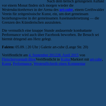
Nach dem tierisch gelungenen Auftakt
vor einem Monat finden sich morgen wieder die
Westendactionheroes
in der Arena des
art-cube
, einem Greifswalder
Verein für zeitgenössische Kunst, ein, um dort gemeinsam
beziehungsweise in der gemeinsamen Auseinandersetzung — die
Grenzen des Künstlerischen auszuloten.
Die vermutlich eine knappe Stunde andauernde kombattante
Performance wird auch über Facebook beworben. Ihr Besuch sei
hiermit dringend ans Herz gelegt.
Fakten:
05.09. | 20 Uhr | Galerie art-cube (Lange Str. 20)
Veröffentlicht am
4. September 2012
28. April 2015
von
Fleischervorstadt-Blog
Veröffentlicht in
Kultur
Markiert mit
art-cube
,
Kunst
,
Performance
,
Westend
Schreib einen Kommentar