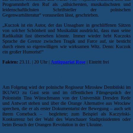
Programmheft den Ruf als „stilsichersten, musikalischsten und
leidenschaftlichsten Schriftsteller der polnischen
Gegenwartsliteratur“ vorauseilen lässt, geschrieben.
„Kuczok ist ein Autor, der das Unsagbare in geschliffenen Sätzen
von solcher Schönheit und Musikalität ausdrückt, dass man seine
Radikalität fast übersehen könnte. Immer wieder hebt Kuczoks
Sprache die Grenze zwischen Tragik und Farce auf, sie besticht
durch einen so eigenwilligen wie wirksamen Witz. Denn: Kuczok
ein großer Humorist!“
Fakten:
23.11. | 20 Uhr |
Antiquariat Rose
| Eintritt frei
AgitProp auf Zwergisch
Am Folgetag wird der polnische Regisseur Mirosław Dembiński im
IKUWO zu Gast sein und im öffentlichen Filmgespräch der
Polonistin Tina Wünschmann von der Universität Dresden Rede
und Antwort stehen und über die Orange Alternative aus Wrocław
sprechen, die er als erster Dokumentarist der Bewegung – auch seit
ihrem Comeback – begleitete; zum Beispiel als Kaczyński-
Konkurrenz bei der Wahl des Warschauer Stadtpräsidenten oder
beim Besuch der Orangen Revolution in der Ukraine.