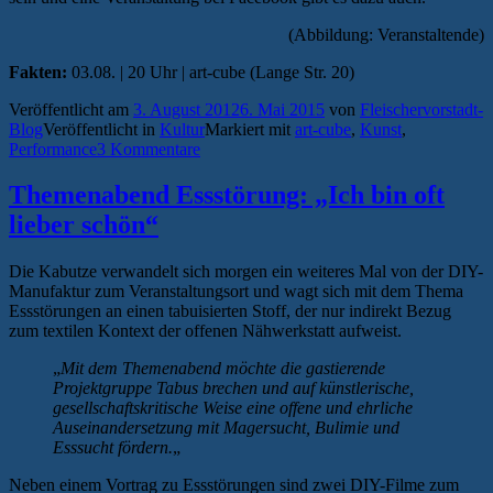
(Abbildung: Veranstaltende)
Fakten:
03.08. | 20 Uhr | art-cube (Lange Str. 20)
Veröffentlicht am
3. August 2012
6. Mai 2015
von
Fleischervorstadt-
Blog
Veröffentlicht in
Kultur
Markiert mit
art-cube
,
Kunst
,
Performance
3 Kommentare
Themenabend Essstörung: „Ich bin oft
lieber schön“
Die Kabutze verwandelt sich morgen ein weiteres Mal von der DIY-
Manufaktur zum Veranstaltungsort und wagt sich mit dem Thema
Essstörungen an einen tabuisierten Stoff, der nur indirekt Bezug
zum textilen Kontext der offenen Nähwerkstatt aufweist.
„
Mit dem Themenabend möchte die gastierende
Projektgruppe Tabus brechen und auf künstlerische,
gesellschaftskritische Weise eine offene und ehrliche
Auseinandersetzung mit Magersucht, Bulimie und
Esssucht fördern.
„
Neben einem Vortrag zu Essstörungen sind zwei DIY-Filme zum