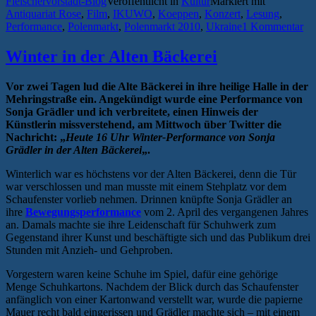
Fleischervorstadt-Blog
Veröffentlicht in
Kultur
Markiert mit
Antiquariat Rose
,
Film
,
IKUWO
,
Koeppen
,
Konzert
,
Lesung
,
Performance
,
Polenmarkt
,
Polenmarkt 2010
,
Ukraine
1 Kommentar
Winter in der Alten Bäckerei
Vor zwei Tagen lud die Alte Bäckerei in ihre heilige Halle in der
Mehringstraße ein. Angekündigt wurde eine Performance von
Sonja Grädler und ich verbreitete, einen Hinweis der
Künstlerin missverstehend, am Mittwoch über Twitter die
Nachricht: „
Heute 16 Uhr Winter-Performance von Sonja
Grädler in der Alten Bäckerei
„.
Winterlich war es höchstens vor der Alten Bäckerei, denn die Tür
war verschlossen und man musste mit einem Stehplatz vor dem
Schaufenster vorlieb nehmen. Drinnen knüpfte Sonja Grädler an
ihre
Bewegungsperformance
vom 2. April des vergangenen Jahres
an. Damals machte sie ihre Leidenschaft für Schuhwerk zum
Gegenstand ihrer Kunst und beschäftigte sich und das Publikum drei
Stunden mit Anzieh- und Gehproben.
Vorgestern waren keine Schuhe im Spiel, dafür eine gehörige
Menge Schuhkartons. Nachdem der Blick durch das Schaufenster
anfänglich von einer Kartonwand verstellt war, wurde die papierne
Mauer recht bald eingerissen und Grädler machte sich – mit einem