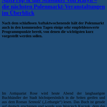
AgitProp & das Massaker von Katyn –
die nächsten Polenmarkt-Veranstaltungen
im Überblick
Nach dem schlaflosen Auftaktwochenende hält der Polenmarkt
auch in den kommenden Tagen einige sehr empfehlenswerte
Programmpunkte bereit, von denen die wichtigsten kurz
vorgestellt werden sollen.
Lesung mit dem Antiquar
Im Antiquariat Rose wird heute Abend der langhaarigste
Buchhändler der Stadt höchstpersönlich in die Seiten greifen und
aus dem Roman
Senność
(„Lethargie“) lesen. Das Buch ist gerade
auf deutsch erschienen und wurde von Wojciech Kuczok, dem das