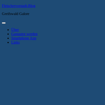
Zum
Fleischervorstadt-Blog
Inhalt
Greifswald Galore
springen
Primäres
Menü
Über
Gastautor werden
Smartphone App
Links