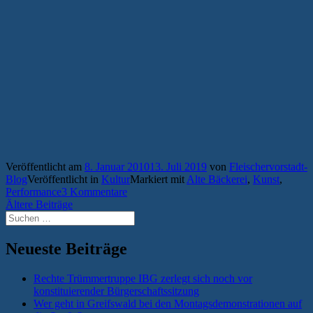
Veröffentlicht am
8. Januar 2010
13. Juli 2019
von
Fleischervorstadt-
Blog
Veröffentlicht in
Kultur
Markiert mit
Alte Bäckerei
,
Kunst
,
Performance
3 Kommentare
Beitragsnavigation
Ältere Beiträge
Suchen
nach:
Neueste Beiträge
Rechte Trümmertruppe IBG zerlegt sich noch vor
konstituierender Bürgerschaftssitzung
Wer geht in Greifswald bei den Montagsdemonstrationen auf