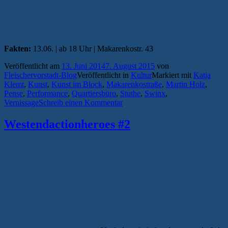
Fakten:
13.06. | ab 18 Uhr | Makarenkostr. 43
Veröffentlicht am
13. Juni 2014
7. August 2015
von
Fleischervorstadt-Blog
Veröffentlicht in
Kultur
Markiert mit
Katja
Klemt
,
Kunst
,
Kunst im Block
,
Makarenkostraße
,
Martin Holz
,
Pense
,
Performance
,
Quartiersbüro
,
Stuthe
,
Swinx
,
Vernissage
Schreib einen Kommentar
Westendactionheroes #2