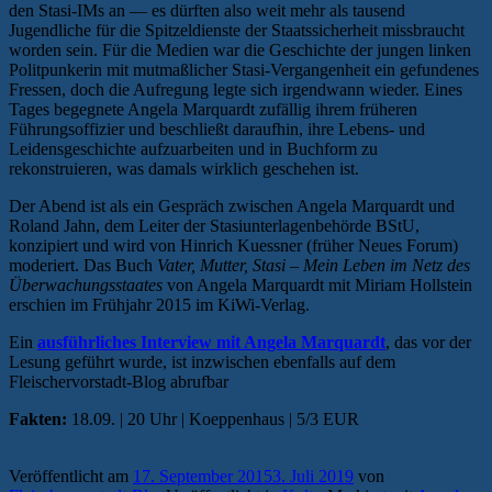
den Stasi-IMs an — es dürften also weit mehr als tausend
Jugendliche für die Spitzeldienste der Staatssicherheit missbraucht
worden sein. Für die Medien war die Geschichte der jungen linken
Politpunkerin mit mutmaßlicher Stasi-Vergangenheit ein gefundenes
Fressen, doch die Aufregung legte sich irgendwann wieder. Eines
Tages begegnete Angela Marquardt zufällig ihrem früheren
Führungsoffizier und beschließt daraufhin, ihre Lebens- und
Leidensgeschichte aufzuarbeiten und in Buchform zu
rekonstruieren, was damals wirklich geschehen ist.
Der Abend ist als ein Gespräch zwischen Angela Marquardt und
Roland Jahn, dem Leiter der Stasiunterlagenbehörde BStU,
konzipiert und wird von Hinrich Kuessner (früher Neues Forum)
moderiert. Das Buch
Vater, Mutter, Stasi – Mein Leben im Netz des
Überwachungsstaates
von Angela Marquardt mit Miriam Hollstein
erschien im Frühjahr 2015 im KiWi-Verlag.
Ein
ausführliches Interview mit Angela Marquardt
, das vor der
Lesung geführt wurde, ist inzwischen ebenfalls auf dem
Fleischervorstadt-Blog abrufbar
Fakten:
18.09. | 20 Uhr | Koeppenhaus | 5/3 EUR
Veröffentlicht am
17. September 2015
3. Juli 2019
von