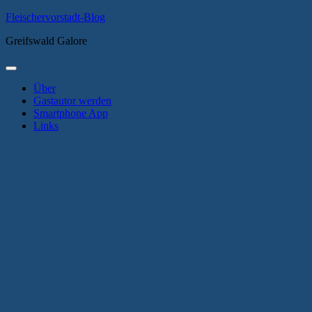
Zum
Fleischervorstadt-Blog
Inhalt
Greifswald Galore
springen
Primäres
Menü
Über
Gastautor werden
Smartphone App
Links