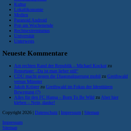
Kultur
Lokalökonomie
Medien
Paranoid Android
Pop am Wochenende
Rechtsextremismus
Universität
Unterwegs
Neueste Kommentare
Am rechten Rand der Republik – Michael Kockot
zu
Reportage: „Da ist man lieber still“
CDU macht gegen die Diagonalquerung mobil
zu
Greifswald
versus Münster
Jakob Krüger
zu
Greifswald im Fokus der Identitären
Bewegung (?)
Alles für den FC Hansa – Born To Be Wild
zu
Aber hier
kleben – Nein, danke!
Copyright 2026 |
Datenschutz
|
Impressum
|
Sitemap
Impressum
Sitemap