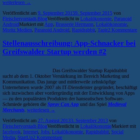
„Paranoid
weiterlesen
→
Android:
Veröffentlicht am
9. September 2015
9. September 2015
von
Der
Fleischervorstadt-Blog
Veröffentlicht in
Lokalökonomie
,
Paranoid
PushButler
Android
Markiert mit
App
,
Brasserie Hermann
,
Lokalökonomie
,
und
Moritz Medien
,
Paranoid Android
,
Rapidrabbit
,
Tapir
2 Kommentare
die
Nachricht
auf
Stellenausschreibung: App-Schnacker bei
dem
Greifswalder Startup werden #2
Silbertablet“
Das Greifswalder Startup Rapidrabbit
sucht ab dem 1. Oktober Verstärkung im Bereich Marketing und
Kommunikation. Das junge und mittlerweile zehnköpfige
Unternehmen wurde 2007 als IT-Dienstleister gegründet, beschäftigt
sich inzwischen aber vordergründig mit der Entwicklung von Apps
— zu den populärsten Produkten der hanseatischen Software-
Schmiede gehören die
Spray Can App
und das Spiel
Medieval
„Stellenausschreibung:
Merchants
.
weiterlesen
→
App-
Veröffentlicht am
27. August 2013
3. September 2013
von
Schnacker
Fleischervorstadt-Blog
Veröffentlicht in
Lokalökonomie
Markiert mit
bei
facebook
,
Internet
,
Jobs
,
Lokalökonomie
,
Rapidrabbit
,
Social
Greifswalder
Media
,
StartUp
2 Kommentare
Startup