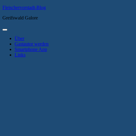
Zum
Fleischervorstadt-Blog
Inhalt
Greifswald Galore
springen
Primäres
Menü
Über
Gastautor werden
Smartphone App
Links