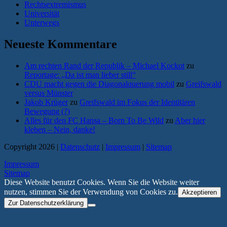
Rechtsextremismus
Universität
Unterwegs
Neueste Kommentare
Am rechten Rand der Republik – Michael Kockot
zu
Reportage: „Da ist man lieber still“
CDU macht gegen die Diagonalquerung mobil
zu
Greifswald
versus Münster
Jakob Krüger
zu
Greifswald im Fokus der Identitären
Bewegung (?)
Alles für den FC Hansa – Born To Be Wild
zu
Aber hier
kleben – Nein, danke!
Copyright 2026 |
Datenschutz
|
Impressum
|
Sitemap
Impressum
Sitemap
Diese Website benutzt Cookies. Wenn Sie die Website weiter
nutzen, stimmen Sie der Verwendung von Cookies zu.
Akzeptieren
Zur Datenschutzerklärung