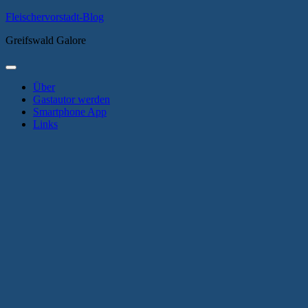
Zum
Fleischervorstadt-Blog
Inhalt
Greifswald Galore
springen
Primäres
Menü
Über
Gastautor werden
Smartphone App
Links