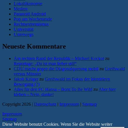
Lokalökonomie
Medien
Paranoid Android
Pop am Wochenende
Rechtsextremismus
Universität
Unterwegs
Neueste Kommentare
Am rechten Rand der Republik – Michael Kockot
zu
Reportage: „Da ist man lieber still“
CDU macht gegen die Diagonalquerung mobil
zu
Greifswald
versus Münster
Jakob Krüger
zu
Greifswald im Fokus der Identitären
Bewegung (?)
Alles für den FC Hansa – Born To Be Wild
zu
Aber hier
kleben – Nein, danke!
Copyright 2026 |
Datenschutz
|
Impressum
|
Sitemap
Impressum
Sitemap
Diese Website benutzt Cookies. Wenn Sie die Website weiter