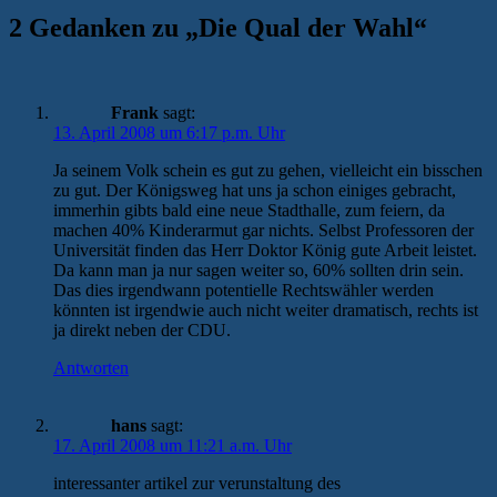
2 Gedanken zu „
Die Qual der Wahl
“
Frank
sagt:
13. April 2008 um 6:17 p.m. Uhr
Ja seinem Volk schein es gut zu gehen, vielleicht ein bisschen
zu gut. Der Königsweg hat uns ja schon einiges gebracht,
immerhin gibts bald eine neue Stadthalle, zum feiern, da
machen 40% Kinderarmut gar nichts. Selbst Professoren der
Universität finden das Herr Doktor König gute Arbeit leistet.
Da kann man ja nur sagen weiter so, 60% sollten drin sein.
Das dies irgendwann potentielle Rechtswähler werden
könnten ist irgendwie auch nicht weiter dramatisch, rechts ist
ja direkt neben der CDU.
Antworten
hans
sagt:
17. April 2008 um 11:21 a.m. Uhr
interessanter artikel zur verunstaltung des