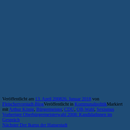
Veröffentlicht am
13. April 2008
26. Januar 2018
von
Fleischervorstadt-Blog
Veröffentlicht in
Kommunalpolitik
Markiert
mit
Arthur König
,
Bürgermeister
,
CDU
,
OB-Wahl
,
Sexismus
Beitragsnavigation
Vorheriger
Vorheriger
Oberbürgermeisterwahl 2008: KandidatInnen im
Beitrag:
Gespräch
Nächster
Nächster
Der Ikarus der Hansestadt
Beitrag: