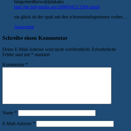
bürgermeißterwahlplakates
http://de.indymedia.org/2008/04/213569.shtml
ein glück ist der spuk mit den schornsteinfegerinnen vorbei…
Antworten
Schreibe einen Kommentar
Deine E-Mail-Adresse wird nicht veröffentlicht.
Erforderliche
Felder sind mit
*
markiert
Kommentar
*
Name
*
E-Mail-Adresse
*