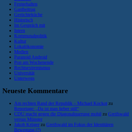
Festgehalten
Gastbeitrag
Gerüchteküche
Historisch
Im Gespräch mit
Intern
Kommunalpolitik
Kultur
Lokalökonomie
Medien
Paranoid Android
Pop am Wochenende
Rechtsextremismus
Universität
Unterwegs
Neueste Kommentare
Am rechten Rand der Republik – Michael Kockot
zu
Reportage: „Da ist man lieber still“
CDU macht gegen die Diagonalquerung mobil
zu
Greifswald
versus Münster
Jakob Krüger
zu
Greifswald im Fokus der Identitären
Bewegung (?)