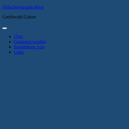
Zum
Fleischervorstadt-Blog
Inhalt
Greifswald Galore
springen
Primäres
Menü
Über
Gastautor werden
Smartphone App
Links