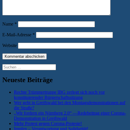
Name
*
E-Mail-Adresse
*
Website
Suchen
nach:
Neueste Beiträge
Rechte Trümmertruppe IBG zerlegt sich noch vor
konstituierender Bürgerschaftssitzung
Wer geht in Greifswald bei den Montagsdemonstrationen auf
die Straße?
„Wir fordern ein Nürnberg 2.0“ —Redebeitrag einer Corona-
Demonstration in Greifswald
Mehr Protest gegen Corona-Proteste!
Impfen – Verantwortung und Solidarität!