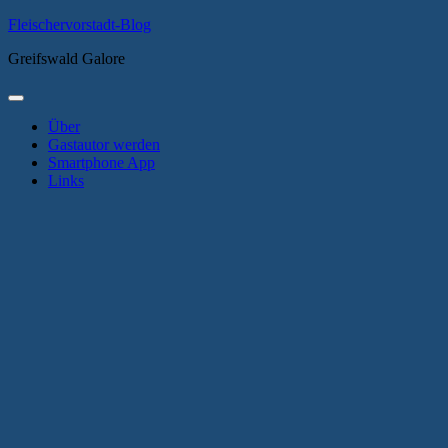
Zum
Fleischervorstadt-Blog
Inhalt
Greifswald Galore
springen
Primäres
Menü
Über
Gastautor werden
Smartphone App
Links