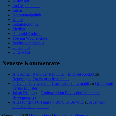
Historisch
Im Gespräch mit
Intern
Kommunalpolitik
Kultur
Lokalökonomie
Medien
Paranoid Android
Pop am Wochenende
Rechtsextremismus
Universität
Unterwegs
Neueste Kommentare
Am rechten Rand der Republik – Michael Kockot
zu
Reportage: „Da ist man lieber still“
CDU macht gegen die Diagonalquerung mobil
zu
Greifswald
versus Münster
Jakob Krüger
zu
Greifswald im Fokus der Identitären
Bewegung (?)
Alles für den FC Hansa – Born To Be Wild
zu
Aber hier
kleben – Nein, danke!
Copyright 2026 |
Datenschutz
|
Impressum
|
Sitemap