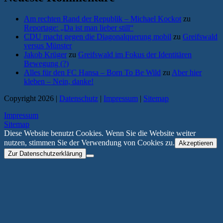
Am rechten Rand der Republik – Michael Kockot
zu
Reportage: „Da ist man lieber still“
CDU macht gegen die Diagonalquerung mobil
zu
Greifswald
versus Münster
Jakob Krüger
zu
Greifswald im Fokus der Identitären
Bewegung (?)
Alles für den FC Hansa – Born To Be Wild
zu
Aber hier
kleben – Nein, danke!
Copyright 2026 |
Datenschutz
|
Impressum
|
Sitemap
Impressum
Sitemap
Diese Website benutzt Cookies. Wenn Sie die Website weiter
nutzen, stimmen Sie der Verwendung von Cookies zu.
Akzeptieren
Zur Datenschutzerklärung