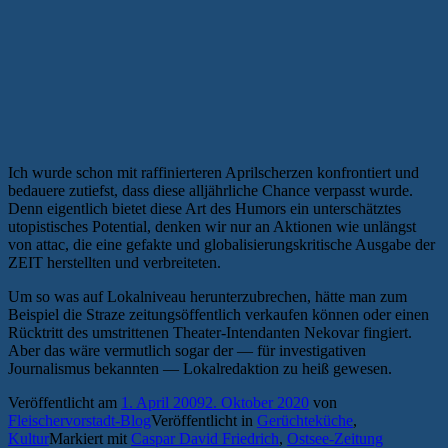
Ich wurde schon mit raffinierteren Aprilscherzen konfrontiert und
bedauere zutiefst, dass diese alljährliche Chance verpasst wurde.
Denn eigentlich bietet diese Art des Humors ein unterschätztes
utopistisches Potential, denken wir nur an Aktionen wie unlängst
von attac, die eine gefakte und globalisierungskritische Ausgabe der
ZEIT herstellten und verbreiteten.
Um so was auf Lokalniveau herunterzubrechen, hätte man zum
Beispiel die Straze zeitungsöffentlich verkaufen können oder einen
Rücktritt des umstrittenen Theater-Intendanten Nekovar fingiert.
Aber das wäre vermutlich sogar der — für investigativen
Journalismus bekannten — Lokalredaktion zu heiß gewesen.
Veröffentlicht am
1. April 2009
2. Oktober 2020
von
Fleischervorstadt-Blog
Veröffentlicht in
Gerüchteküche
,
Kultur
Markiert mit
Caspar David Friedrich
,
Ostsee-Zeitung