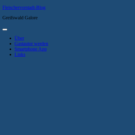
Zum
Fleischervorstadt-Blog
Inhalt
Greifswald Galore
springen
Primäres
Menü
Über
Gastautor werden
Smartphone App
Links