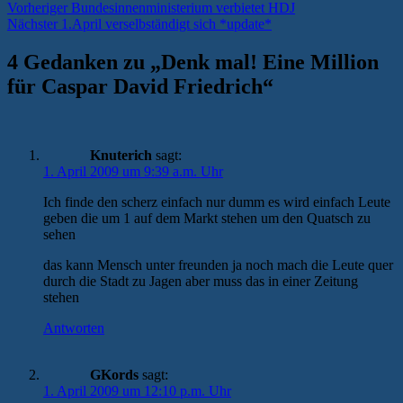
Beitragsnavigation
Vorheriger
Vorheriger
Bundesinnenministerium verbietet HDJ
Nächster
Beitrag:
Nächster
1.April verselbständigt sich *update*
Beitrag:
4 Gedanken zu „
Denk mal! Eine Million
für Caspar David Friedrich
“
Knuterich
sagt:
1. April 2009 um 9:39 a.m. Uhr
Ich finde den scherz einfach nur dumm es wird einfach Leute
geben die um 1 auf dem Markt stehen um den Quatsch zu
sehen
das kann Mensch unter freunden ja noch mach die Leute quer
durch die Stadt zu Jagen aber muss das in einer Zeitung
stehen
Antworten
GKords
sagt:
1. April 2009 um 12:10 p.m. Uhr