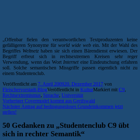
„Offenbar fielen den verantwortlichen Textproduzenten keine
gefälligeren Synonyme für
world wide web
ein. Mit der Wahl des
Begriffes
Weltnetz
haben sie sich einen Bärendienst erwiesen. Der
Begriff erfreut sich in rechtsextremen Kreisen sehr reger
Verwendung, wenn das Wort
Internet
eine Eindeutschung erfahren
soll. Solche semantischen Missgriffe passen eigentlich nicht zu
einem Studentenclub.
Veröffentlicht am
7. April 2009
20. Dezember 2017
von
Fleischervorstadt-Blog
Veröffentlicht in
Kultur
Markiert mit
C9
,
Rechtsextremismus
,
Sprache
,
Universität
Beitragsnavigation
Vorheriger
Vorheriger
Covermodel kommt aus Greifswald
Nächster
Beitrag:
Nächster
Antrag auf bedingungsloses Grundeinkommen jetzt
Beitrag:
stellen!
50 Gedanken zu „
Studentenclub C9 übt
sich in rechter Semantik
“