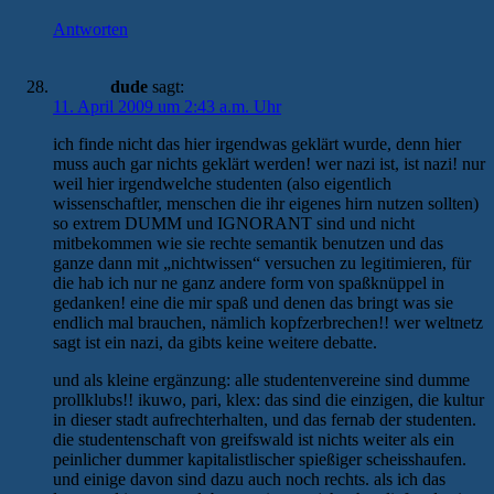
Antworten
dude
sagt:
11. April 2009 um 2:43 a.m. Uhr
ich finde nicht das hier irgendwas geklärt wurde, denn hier
muss auch gar nichts geklärt werden! wer nazi ist, ist nazi! nur
weil hier irgendwelche studenten (also eigentlich
wissenschaftler, menschen die ihr eigenes hirn nutzen sollten)
so extrem DUMM und IGNORANT sind und nicht
mitbekommen wie sie rechte semantik benutzen und das
ganze dann mit „nichtwissen“ versuchen zu legitimieren, für
die hab ich nur ne ganz andere form von spaßknüppel in
gedanken! eine die mir spaß und denen das bringt was sie
endlich mal brauchen, nämlich kopfzerbrechen!! wer weltnetz
sagt ist ein nazi, da gibts keine weitere debatte.
und als kleine ergänzung: alle studentenvereine sind dumme
prollklubs!! ikuwo, pari, klex: das sind die einzigen, die kultur
in dieser stadt aufrechterhalten, und das fernab der studenten.
die studentenschaft von greifswald ist nichts weiter als ein
peinlicher dummer kapitalistlischer spießiger scheisshaufen.
und einige davon sind dazu auch noch rechts. als ich das