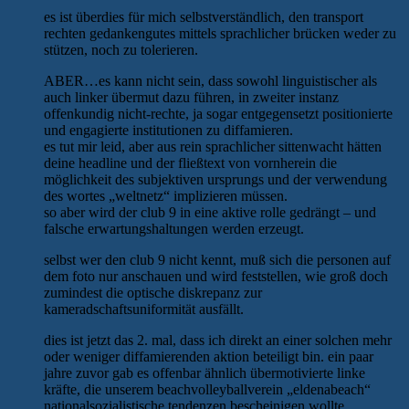
es ist überdies für mich selbstverständlich, den transport
rechten gedankengutes mittels sprachlicher brücken weder zu
stützen, noch zu tolerieren.
ABER…es kann nicht sein, dass sowohl linguistischer als
auch linker übermut dazu führen, in zweiter instanz
offenkundig nicht-rechte, ja sogar entgegensetzt positionierte
und engagierte institutionen zu diffamieren.
es tut mir leid, aber aus rein sprachlicher sittenwacht hätten
deine headline und der fließtext von vornherein die
möglichkeit des subjektiven ursprungs und der verwendung
des wortes „weltnetz“ implizieren müssen.
so aber wird der club 9 in eine aktive rolle gedrängt – und
falsche erwartungshaltungen werden erzeugt.
selbst wer den club 9 nicht kennt, muß sich die personen auf
dem foto nur anschauen und wird feststellen, wie groß doch
zumindest die optische diskrepanz zur
kameradschaftsuniformität ausfällt.
dies ist jetzt das 2. mal, dass ich direkt an einer solchen mehr
oder weniger diffamierenden aktion beteiligt bin. ein paar
jahre zuvor gab es offenbar ähnlich übermotivierte linke
kräfte, die unserem beachvolleyballverein „eldenabeach“
nationalsozialistische tendenzen bescheinigen wollte.