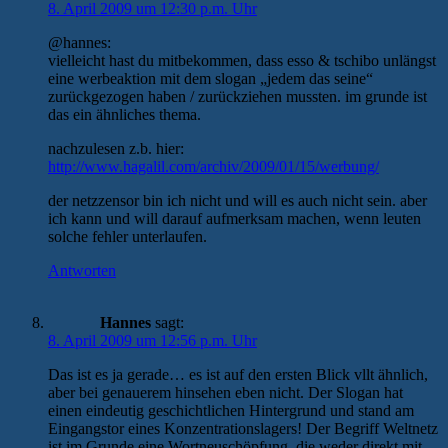
8. April 2009 um 12:30 p.m. Uhr
@hannes:
vielleicht hast du mitbekommen, dass esso & tschibo unlängst
eine werbeaktion mit dem slogan „jedem das seine“
zurückgezogen haben / zurückziehen mussten. im grunde ist
das ein ähnliches thema.
nachzulesen z.b. hier:
http://www.hagalil.com/archiv/2009/01/15/werbung/
der netzzensor bin ich nicht und will es auch nicht sein. aber
ich kann und will darauf aufmerksam machen, wenn leuten
solche fehler unterlaufen.
Antworten
Hannes
sagt:
8. April 2009 um 12:56 p.m. Uhr
Das ist es ja gerade… es ist auf den ersten Blick vllt ähnlich,
aber bei genauerem hinsehen eben nicht. Der Slogan hat
einen eindeutig geschichtlichen Hintergrund und stand am
Eingangstor eines Konzentrationslagers! Der Begriff Weltnetz
ist im Grunde eine Wortneuschöpfung, die weder direkt mit