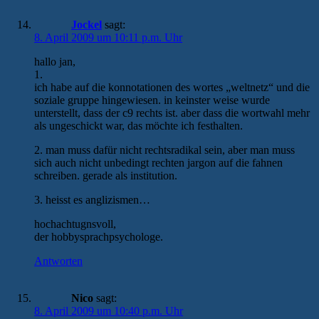
Jockel
sagt:
8. April 2009 um 10:11 p.m. Uhr
hallo jan,
1.
ich habe auf die konnotationen des wortes „weltnetz“ und die
soziale gruppe hingewiesen. in keinster weise wurde
unterstellt, dass der c9 rechts ist. aber dass die wortwahl mehr
als ungeschickt war, das möchte ich festhalten.
2. man muss dafür nicht rechtsradikal sein, aber man muss
sich auch nicht unbedingt rechten jargon auf die fahnen
schreiben. gerade als institution.
3. heisst es anglizismen…
hochachtugnsvoll,
der hobbysprachpsychologe.
Antworten
Nico
sagt:
8. April 2009 um 10:40 p.m. Uhr