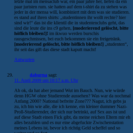
letzte mal im mensaclub war, ein paar jahre her, liefen da ein
paar juristen rum. sie hatten auf dem t-shirt da zu stehen was
jeder in der mensa will, kombiniert mit dem was sie studieren.
es stand auf ihren shirts: „studentinnen ihr wollt rechte? hier
sind wir!“ das ist die klientil die in studentenclubs geht, das
sind die leute die ins c9 gehen,
[moderierend gelöscht, bitte
höflich bleiben!]!
im ikwuo werden burschis
rausgeschmissen, bei euch bekommen sie ein freigetränk.
[moderierend gelöscht, bitte höflich bleiben!]
„studenten“,
ihr seit das gift das diese stadt kaputt macht!
Antworten
daburna
sagt:
11. April 2009 um 10:17 a.m. Uhr
Ah ok, da hat aber jemand Wut im Bauch. Nun, wie würde
denn HGW ohne Studierende aussehen? Was war da nochmal
Anfang 2000? National befreite Zone??? Nagut, ich gebs ja
zu, ich bin wie alle, die ich kenne, ein kleiner dummer Nazi-
Proll-Studierender, der sich nur betrinkt, auf Sex aus ist und
auf diese Stadt einen Fick gibt, da meine reichen Eltern mir eh
alles bezahlen und es nur eine abgefuckte Zwischenstation
meines Lebens ist, bevor ich richtig Geld scheffel und so