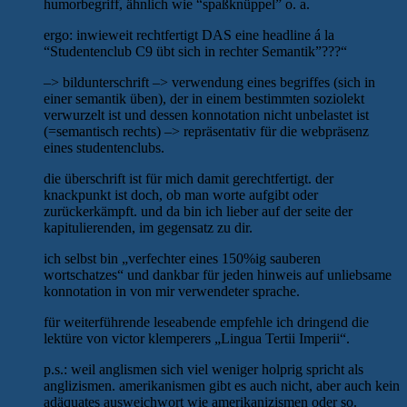
humorbegriff, ähnlich wie “spaßknüppel” o. a.
ergo: inwieweit rechtfertigt DAS eine headline á la
“Studentenclub C9 übt sich in rechter Semantik”???“
–> bildunterschrift –> verwendung eines begriffes (sich in
einer semantik üben), der in einem bestimmten soziolekt
verwurzelt ist und dessen konnotation nicht unbelastet ist
(=semantisch rechts) –> repräsentativ für die webpräsenz
eines studentenclubs.
die überschrift ist für mich damit gerechtfertigt. der
knackpunkt ist doch, ob man worte aufgibt oder
zurückerkämpft. und da bin ich lieber auf der seite der
kapitulierenden, im gegensatz zu dir.
ich selbst bin „verfechter eines 150%ig sauberen
wortschatzes“ und dankbar für jeden hinweis auf unliebsame
konnotation in von mir verwendeter sprache.
für weiterführende leseabende empfehle ich dringend die
lektüre von victor klemperers „Lingua Tertii Imperii“.
p.s.: weil anglismen sich viel weniger holprig spricht als
anglizismen. amerikanismen gibt es auch nicht, aber auch kein
adäquates ausweichwort wie amerikanizismen oder so.