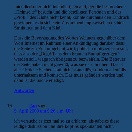
Intendiert oder nicht intendiert, jemand, der die besprochene
„Heimseite“ besucht und die beteiligten Personen und das
„Profil“ des Klubs nicht kennt, könnte durchaus den Eindruck
gewinnen, es bestehe ein Zusammenhang zwischen rechten
Strukturen und dem Klub.
Dass die Bevorzugung des Wortes Weltnetz gegenüber dem
Wort Internet im Rahmen einer Ankündigung darüber, dass
die Seite zur Zeit umgebaut wird, politisch motiviert sein soll,
dass also der „Begriff aus dem braunen Sumpf gezogen“
werden soll, wage ich übrigens zu bezweifeln. Die Betreuer
der Seite haben nicht gewußt, was sie da schreiben. Das ist
alles! Solche Sachen sind nicht skandalös, sondern allenfalls
unterhaltsam und komisch. Das muss geändert werden und
dann ist die Sache erledigt.
Antworten
Jan
sagt:
9. April 2009 um 9:26 a.m. Uhr
ich versuche es jetzt mal so zu erklären, als gäbe es diese
leidige diskussion und ihre kopflos-spekulanten nicht.