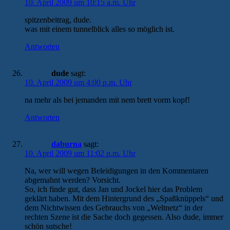
10. April 2009 um 10:15 a.m. Uhr
spitzenbeitrag, dude.
was mit einem tunnelblick alles so möglich ist.
Antworten
dude
sagt:
10. April 2009 um 4:00 p.m. Uhr
na mehr als bei jemanden mit nem brett vorm kopf!
Antworten
daburna
sagt:
10. April 2009 um 11:02 p.m. Uhr
Na, wer will wegen Beleidigungen in den Kommentaren
abgemahnt werden? Vorsicht.
So, ich finde gut, dass Jan und Jockel hier das Problem
geklärt haben. Mit dem Hintergrund des „Spaßknüppels“ und
dem Nichtwissen des Gebrauchs von „Weltnetz“ in der
rechten Szene ist die Sache doch gegessen. Also dude, immer
schön sutsche!