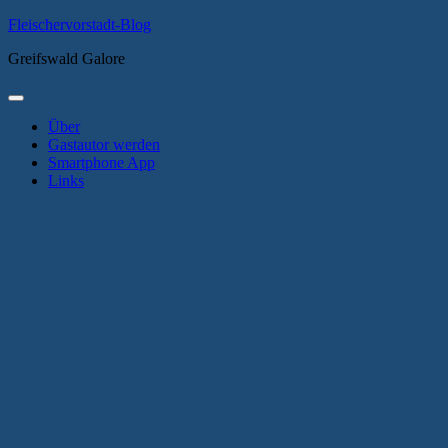
Zum
Fleischervorstadt-Blog
Inhalt
Greifswald Galore
springen
Primäres
Menü
Über
Gastautor werden
Smartphone App
Links