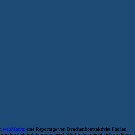
em
webMoritz
eine Reportage von Drachenbootsaktivist Florian
n um den Gebäudekomplex beschäftigt habe, möchte ich an dieser