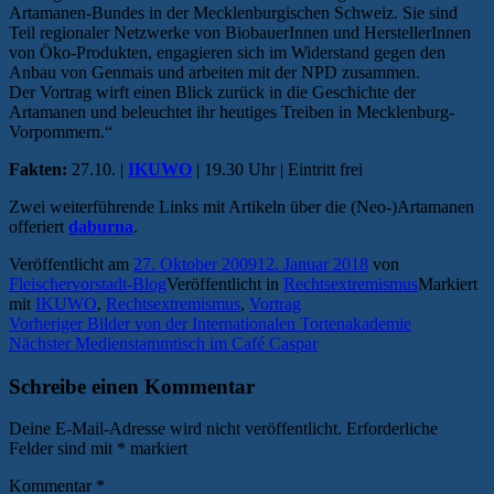
Artamanen-Bundes in der Mecklenburgischen Schweiz. Sie sind
Teil regionaler Netzwerke von BiobauerInnen und HerstellerInnen
von Öko-Produkten, engagieren sich im Widerstand gegen den
Anbau von Genmais und arbeiten mit der NPD zusammen.
Der Vortrag wirft einen Blick zurück in die Geschichte der
Artamanen und beleuchtet ihr heutiges Treiben in Mecklenburg-
Vorpommern.“
Fakten:
27.10. |
IKUWO
| 19.30 Uhr | Eintritt frei
Zwei weiterführende Links mit Artikeln über die (Neo-)Artamanen
offeriert
daburna
.
Veröffentlicht am
27. Oktober 2009
12. Januar 2018
von
Fleischervorstadt-Blog
Veröffentlicht in
Rechtsextremismus
Markiert
mit
IKUWO
,
Rechtsextremismus
,
Vortrag
Beitragsnavigation
Vorheriger
Vorheriger
Bilder von der Internationalen Tortenakademie
Nächster
Beitrag:
Nächster
Medienstammtisch im Café Caspar
Beitrag:
Schreibe einen Kommentar
Deine E-Mail-Adresse wird nicht veröffentlicht.
Erforderliche
Felder sind mit
*
markiert
Kommentar
*