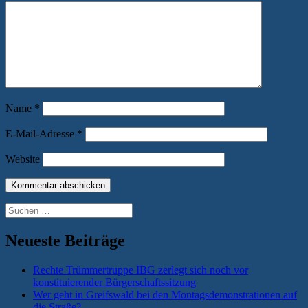
Name
*
E-Mail-Adresse
*
Website
Suchen
nach:
Neueste Beiträge
Rechte Trümmertruppe IBG zerlegt sich noch vor
konstituierender Bürgerschaftssitzung
Wer geht in Greifswald bei den Montagsdemonstrationen auf
die Straße?