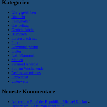
Kategorien
Übrig geblieben
Blaulicht
Festgehalten
Gastbeitrag
Gerüchteküche
Historisch
Im Gespräch mit
Intern
Kommunalpolitik
Kultur
Lokalökonomie
Medien
Paranoid Android
Pop am Wochenende
Rechtsextremismus
Universität
Unterwegs
Neueste Kommentare
Am rechten Rand der Republik – Michael Kockot
zu
Reportage: „Da ist man lieber still“