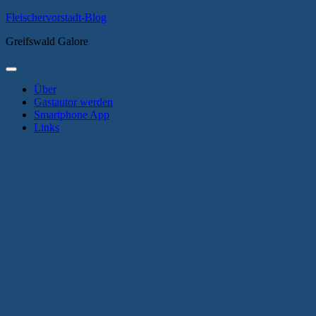
Zum
Fleischervorstadt-Blog
Inhalt
Greifswald Galore
springen
Primäres
Menü
Über
Gastautor werden
Smartphone App
Links