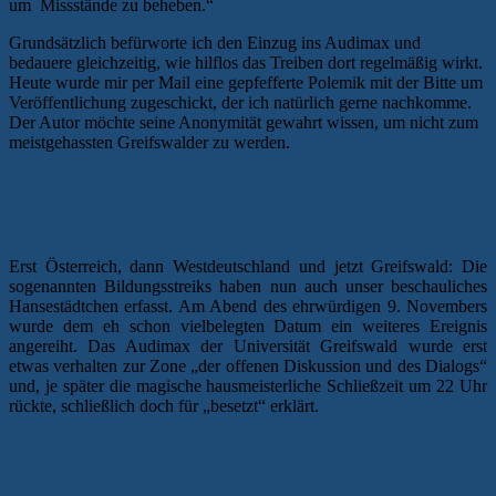
um Missstände zu beheben.“
Grundsätzlich befürworte ich den Einzug ins Audimax und
bedauere gleichzeitig, wie hilflos das Treiben dort regelmäßig wirkt.
Heute wurde mir per Mail eine gepfefferte Polemik mit der Bitte um
Veröffentlichung zugeschickt, der ich natürlich gerne nachkomme.
Der Autor möchte seine Anonymität gewahrt wissen, um nicht zum
meistgehassten Greifswalder zu werden.
Gastpolemik: Der Hauch eines
konservativen REvolutiönchens
Erst Österreich, dann Westdeutschland und jetzt Greifswald: Die
sogenannten Bildungsstreiks haben nun auch unser beschauliches
Hansestädtchen erfasst. Am Abend des ehrwürdigen 9. Novembers
wurde dem eh schon vielbelegten Datum ein weiteres Ereignis
angereiht. Das Audimax der Universität Greifswald wurde erst
etwas verhalten zur Zone „der offenen Diskussion und des Dialogs“
und, je später die magische hausmeisterliche Schließzeit um 22 Uhr
rückte, schließlich doch für „besetzt“ erklärt.