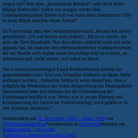
zeigen wir? Was über „
französische Randale
“ oder doch lieber
Blutige Erdbeeren
? Sollen wir morgen wieder eine
Grundsatzdiskussion führen und wer kann diese moderieren? Gibt
es noch Musik und Bier heute Abend?
Im Foyer hängt jetzt eine Solidaritätspinnwand. Jemand hat darauf
geschrieben „
Ich will lernen statt pauken!
„. Da ist er wieder, der
gute alte Herr Humboldt. Nur dass dieser vielleicht noch viel mehr
gepaukt hat, als mancher der erlebnisorientierten Audimaxbesetzer,
die zur Stunde noch immer damit beschäftigt sind zu twittern, zu
debattieren und, nicht zuletzt, sich selbst zu feiern.
Nach einem tsunamiartigen Email-Bombardement möchte ein
gegendarstellerischer Text von Sebastian Jabbusch an dieser Stelle
publiziert werden: „Sebastian Jabbusch weist darauf hin, dass er
lediglich die Moderation der ersten Besprechung am Montagabend
übernommen hatte und anfangs bei der Formulierung der
Forderungen behilflich war. Weder war er an der Planung und
Koordinierung der Aktion im Vorfeld beteiligt, noch gehört er zu
den Audimax-Besatzern.“
Veröffentlicht am
11. November 2009
5. Januar 2018
von
Fleischervorstadt-Blog
Veröffentlicht in
Universität
Markiert mit
Bildungsstreik
,
Universität
Beitragsnavigation
Vorheriger
Vorheriger
Lebenszeichen des Club9?