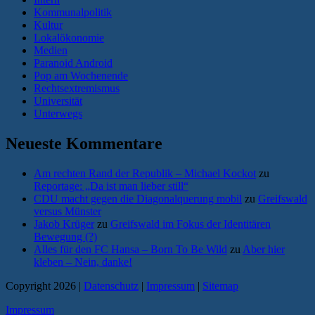
Kommunalpolitik
Kultur
Lokalökonomie
Medien
Paranoid Android
Pop am Wochenende
Rechtsextremismus
Universität
Unterwegs
Neueste Kommentare
Am rechten Rand der Republik – Michael Kockot
zu
Reportage: „Da ist man lieber still“
CDU macht gegen die Diagonalquerung mobil
zu
Greifswald
versus Münster
Jakob Krüger
zu
Greifswald im Fokus der Identitären
Bewegung (?)
Alles für den FC Hansa – Born To Be Wild
zu
Aber hier
kleben – Nein, danke!
Copyright 2026 |
Datenschutz
|
Impressum
|
Sitemap
Impressum