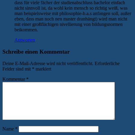
dass für viele fächer der studienabschluss bachelor einfach
nicht sinnvoll ist, da wohl kein mensch so richtig weiß, was
man beispielsweise mit philosophie-b.a.s anfangen soll, außer
eben, dass man noch nen master dranhängt) wird man nicht
mit einer großflächigen nivellierung von bildungsnormen
beikommen.
Antworten
Schreibe einen Kommentar
Deine E-Mail-Adresse wird nicht veröffentlicht.
Erforderliche
Felder sind mit
*
markiert
Kommentar
*
Name
*