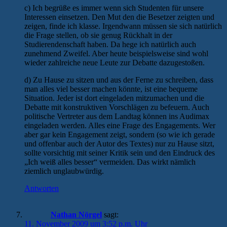
c) Ich begrüße es immer wenn sich Studenten für unsere
Interessen einsetzen. Den Mut den die Besetzer zeigten und
zeigen, finde ich klasse. Irgendwann müssen sie sich natürlich
die Frage stellen, ob sie genug Rückhalt in der
Studierendenschaft haben. Da hege ich natürlich auch
zunehmend Zweifel. Aber heute beispielsweise sind wohl
wieder zahlreiche neue Leute zur Debatte dazugestoßen.
d) Zu Hause zu sitzen und aus der Ferne zu schreiben, dass
man alles viel besser machen könnte, ist eine bequeme
Situation. Jeder ist dort eingeladen mitzumachen und die
Debatte mit konstruktiven Vorschlägen zu befeuern. Auch
politische Vertreter aus dem Landtag können ins Audimax
eingeladen werden. Alles eine Frage des Engagements. Wer
aber gar kein Engagement zeigt, sondern (so wie ich gerade
und offenbar auch der Autor des Textes) nur zu Hause sitzt,
sollte vorsichtig mit seiner Kritik sein und den Eindruck des
„Ich weiß alles besser“ vermeiden. Das wirkt nämlich
ziemlich unglaubwürdig.
Antworten
Nathan Nörgel
sagt:
11. November 2009 um 3:52 p.m. Uhr