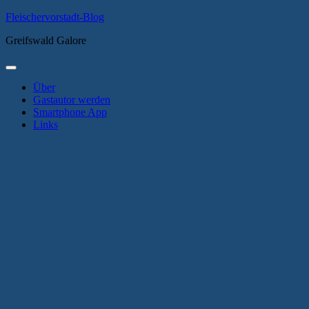
Zum
Fleischervorstadt-Blog
Inhalt
Greifswald Galore
springen
Primäres
Menü
Über
Gastautor werden
Smartphone App
Links