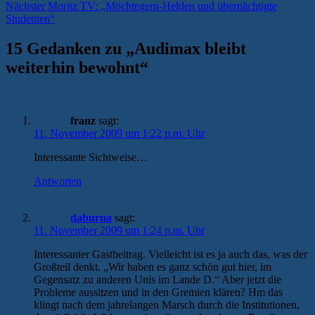
Nächster
Beitrag:
Nächster
Moritz TV: „Möchtegern-Helden und übernächtigte
Beitrag:
Studenten“
15 Gedanken zu „
Audimax bleibt
weiterhin bewohnt
“
franz
sagt:
11. November 2009 um 1:22 p.m. Uhr
Interessante Sichtweise…
Antworten
daburna
sagt:
11. November 2009 um 1:24 p.m. Uhr
Interessanter Gastbeitrag. Vielleicht ist es ja auch das, was der
Großteil denkt. „Wir haben es ganz schön gut hier, im
Gegensatz zu anderen Unis im Lande D.“ Aber jetzt die
Probleme aussitzen und in den Gremien klären? Hm das
klingt nach dem jahrelangen Marsch durch die Institutionen,