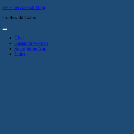
Zum
Fleischervorstadt-Blog
Inhalt
Greifswald Galore
springen
Primäres
Menü
Über
Gastautor werden
Smartphone App
Links