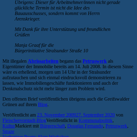
Übrigens: Dieser für Arbeitnehmer/innen nicht gerade
glückliche Termin ist nicht die Idee des
Bauausschusses, sondern kommt von Herrn
Arenskrieger.
Mit Dank für ihre Unterstützung und freundlichen
Grüßen
Manja Graaf für die
Bürgerinitiative Stralsunder Straße 10
Mit illegalen
Abrissarbeiten
begann das
Petruswerk
als
Eigentümer der Immobilie bereits am 14. Juli 2008. In diesem Sinne
wäre es erhellend, morgen um 14 Uhr in der Stralsunder
aufzutauchen und sich einmal eindrucksvoll demonstrieren zu
lassen, wie Immobiliengeschäfte funktionieren und auch der
Denkmalschutz nicht mehr länger zum Problem wird.
Den offenen Brief veröffentlichen übrigens auch die Greifswalder
Grünen auf ihrem
Blog
.
Veröffentlicht am
23. November 2009
27. September 2020
von
Fleischervorstadt-Blog
Veröffentlicht in
Kommunalpolitik
,
Kultur
Markiert mit
Bürgerschaft
,
Douglas Fernando
,
Petruswerk
,
Straze
Vorheriger
Vorheriger
Poetry Slam Workshop