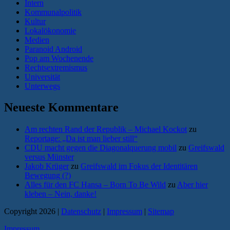
Intern
Kommunalpolitik
Kultur
Lokalökonomie
Medien
Paranoid Android
Pop am Wochenende
Rechtsextremismus
Universität
Unterwegs
Neueste Kommentare
Am rechten Rand der Republik – Michael Kockot
zu
Reportage: „Da ist man lieber still“
CDU macht gegen die Diagonalquerung mobil
zu
Greifswald
versus Münster
Jakob Krüger
zu
Greifswald im Fokus der Identitären
Bewegung (?)
Alles für den FC Hansa – Born To Be Wild
zu
Aber hier
kleben – Nein, danke!
Copyright 2026 |
Datenschutz
|
Impressum
|
Sitemap
Impressum