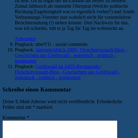
zu sein. Da ist sogar der Ist-Zustand als besser zu nennen.
Zumal Jabbusch als nunmehr Oberpirat (Welche politische
Richtung/Zugehörigkeit war es eigentlich vorher?) und Arndt-
Verbannungs-Vorreiter nun wahrlich nicht für vorurteilsfreie
Berichterstattung (!) stehen könnte. Den Nachweis für das,
was ich schreibe, tritt er ja Tag für Tag im webmoritz an.
Antworten
Pingback: uberVU - social comments
Pingback:
Jahresrückblick 2009 | Fleischervorstadt-Blog -
Geschichten aus Greifswald - polemisch - politisch -
positioniert
Pingback:
Greifswald im ARD-Brennpunkt |
Fleischervorstadt-Blog - Geschichten aus Greifswald -
polemisch - politisch - positioniert
Schreibe einen Kommentar
Deine E-Mail-Adresse wird nicht veröffentlicht.
Erforderliche
Felder sind mit
*
markiert
Kommentar
*