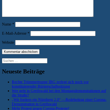
Name
*
E-Mail-Adresse
*
Website
Suchen
nach:
Neueste Beiträge
Rechte Trümmertruppe IBG zerlegt sich noch vor
konstituierender Bürgerschaftssitzung
Wer geht in Greifswald bei den Montagsdemonstrationen auf
die Straße?
„Wir fordern ein Nürnberg 2.0“ —Redebeitrag einer Corona-
Demonstration in Greifswald
Mehr Protest gegen Corona-Proteste!