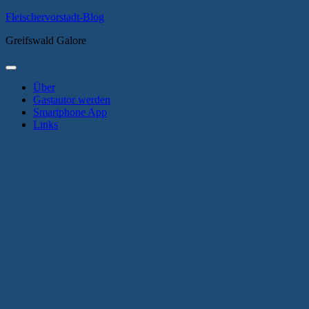
Zum
Fleischervorstadt-Blog
Inhalt
Greifswald Galore
springen
Primäres
Menü
Über
Gastautor werden
Smartphone App
Links