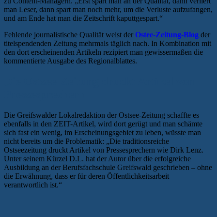
zu Content-Managern. „Erst spart man an der Qualität, dann verliert
man Leser, dann spart man noch mehr, um die Verluste aufzufangen,
und am Ende hat man die Zeitschrift kaputtgespart.“
Fehlende journalistische Qualität weist der
Ostee-Zeitung-Blog
der
titelspendenden Zeitung mehrmals täglich nach. In Kombination mit
den dort erscheinenden Artikeln rezipiert man gewissermaßen die
kommentierte Ausgabe des Regionalblattes.
Die Ostsee-Zeitung druckt Artikel von
Pressesprechern
Die Greifswalder Lokalredaktion der Ostsee-Zeitung schaffte es
ebenfalls in den ZEIT-Artikel, wird dort gerügt und man schämte
sich fast ein wenig, im Erscheinungsgebiet zu leben, wüsste man
nicht bereits um die Problematik: „Die traditionsreiche
Ostseezeitung druckt Artikel von Pressesprechern wie Dirk Lenz.
Unter seinem Kürzel D.L. hat der Autor über die erfolgreiche
Ausbildung an der Berufsfachschule Greifswald geschrieben – ohne
die Erwähnung, dass er für deren Öffentlichkeitsarbeit
verantwortlich ist.“