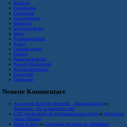
Blaulicht
Festgehalten
Gastbeitrag
Gerüchteküche
Historisch
Im Gespräch mit
Intern
Kommunalpolitik
Kultur
Lokalökonomie
Medien
Paranoid Android
Pop am Wochenende
Rechtsextremismus
Universität
Unterwegs
Neueste Kommentare
Am rechten Rand der Republik – Michael Kockot
zu
Reportage: „Da ist man lieber still“
CDU macht gegen die Diagonalquerung mobil
zu
Greifswald
versus Münster
Jakob Krüger
zu
Greifswald im Fokus der Identitären