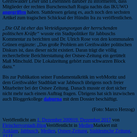
Greifswalder Leser und Leserinnen darüber zu informieren, dass
Mitglieder der rechten Burschenschaft Rugia nachts das IKUWO
angegriffen
haben. Stattdessen gelang es, auch noch den sechsten
Artikel zum tragischen Schicksal der Hündin Ira zu veröffentlichen.
„Die OZ ist eher das Verteidigungsorgan der herrschenden
politischen Kräfte“
wusste ein Stadtpolitiker für Jabbuschs
Kommentar zu berichten und Dr. Ulrich Rose von den kommunalen
Grünen ergänzte: „Das große Problem am Greifswalder politischen
Diskurs ist, dass dieser nicht existiert. Daran trägt die völlig
recherchefreie Berichterstattung der Ostsee-Zeitung ein gerüttelt
Maß Mitschuld. Die Lokalzeitung gehört zum schwarzen Block
dazu.“
Bis zur Publikation seiner Fundamentalkritik im webMoritz und
dem Greifswalder Stadtblatt war Jabbusch übrigens noch freier
Mitarbeiter bei der Ostsee Zeitung. Danach musste er dort sicher
nicht mehr nach einem Auftrag fragen. Übrigens hat sich inzwischen
auch Bloggerkollege
daburna
mit dem Dossier beschäftigt.
(Foto: Marco Herzog)
Veröffentlicht am
1. Dezember 2009
19. Dezember 2017
von
Fleischervorstadt-Blog
Veröffentlicht in
Medien
Markiert mit
Anklam
,
Jabbusch
,
Medien
,
Ostsee-Zeitung
,
Süddeutsche Zeitung
,
ZEIT