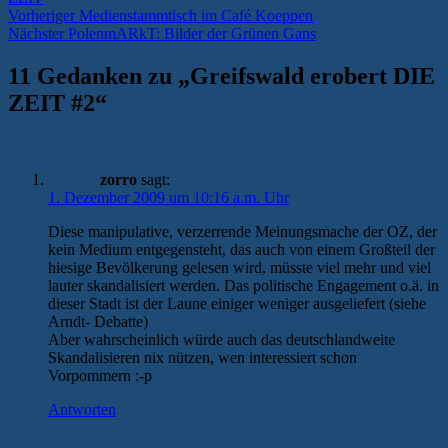
Beitragsnavigation
Vorheriger
Vorheriger
Medienstammtisch im Café Koeppen
Nächster
Beitrag:
Nächster
PolenmARkT: Bilder der Grünen Gans
Beitrag:
11 Gedanken zu „
Greifswald erobert DIE
ZEIT #2
“
zorro
sagt:
1. Dezember 2009 um 10:16 a.m. Uhr
Diese manipulative, verzerrende Meinungsmache der OZ, der
kein Medium entgegensteht, das auch von einem Großteil der
hiesige Bevölkerung gelesen wird, müsste viel mehr und viel
lauter skandalisiert werden. Das politische Engagement o.ä. in
dieser Stadt ist der Laune einiger weniger ausgeliefert (siehe
Arndt- Debatte)
Aber wahrscheinlich würde auch das deutschlandweite
Skandalisieren nix nützen, wen interessiert schon
Vorpommern :-p
Antworten