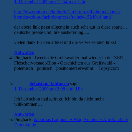
1. Dezember 2009 um 12:54 p.m. Uhr
http://www.stern.de/kultur/tv/streit-um-zdf-chefredakteur-
brender-cdu-gefaehrdet-pressefreiheit-1524014.html
der obere link passt allgemein auch sehr gut in diese sparte…
deutsche presse und ihre auslieferung….
vielen dank für den artikel und die verweisenden links!
Antworten
Pingback: Tweets die Greifswalder mal wieder in der ZEIT |
Fleischervorstadt-Blog - Geschichten aus Greifswald -
polemisch - politisch - positioniert erwähnt -- Topsy.com
Sebastian Jabbusch
sagt:
1. Dezember 2009 um 2:08 p.m. Uhr
Ich hab schon mal gefragt. Ich bin da nicht mehr
willkommen…
Antworten
Pingback:
daburnas Logbuch » Blog Archive » Am Rand der
Demokratie