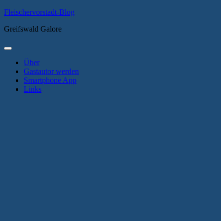
Zum
Fleischervorstadt-Blog
Inhalt
Greifswald Galore
springen
Primäres
Menü
Über
Gastautor werden
Smartphone App
Links