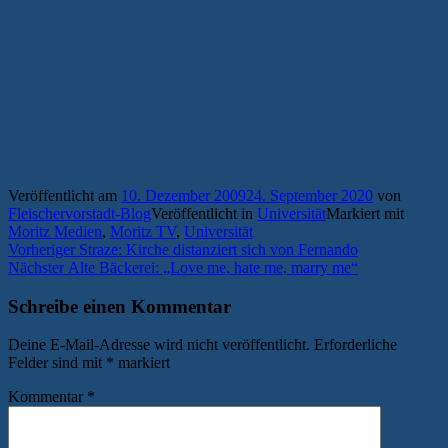
Veröffentlicht am
10. Dezember 2009
24. September 2020
von
Fleischervorstadt-Blog
Veröffentlicht in
Universität
Markiert mit
Moritz Medien
,
Moritz TV
,
Universität
Beitragsnavigation
Vorheriger
Vorheriger
Straze: Kirche distanziert sich von Fernando
Nächster
Beitrag:
Nächster
Alte Bäckerei: „Love me, hate me, marry me“
Beitrag:
Schreibe einen Kommentar
Deine E-Mail-Adresse wird nicht veröffentlicht.
Erforderliche
Felder sind mit
*
markiert
Kommentar
*