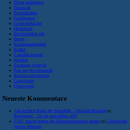
Übrig geblieben
Blaulicht
Festgehalten
Gastbeitrag
Gerüchteküche
Historisch
Im Gespräch mit
Intern
Kommunalpolitik
Kultur
Lokalökonomie
Medien
Paranoid Android
Pop am Wochenende
Rechtsextremismus
Universität
Unterwegs
Neueste Kommentare
Am rechten Rand der Republik – Michael Kockot
zu
Reportage: „Da ist man lieber still“
CDU macht gegen die Diagonalquerung mobil
zu
Greifswald
versus Münster