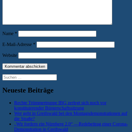
Name
*
E-Mail-Adresse
*
Website
Suchen
nach:
Neueste Beiträge
Rechte Trümmertruppe IBG zerlegt sich noch vor
konstituierender Bürgerschaftssitzung
Wer geht in Greifswald bei den Montagsdemonstrationen auf
die Straße?
„Wir fordern ein Nürnberg 2.0“ —Redebeitrag einer Corona-
Demonstration in Greifswald