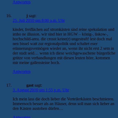
Antworten
j
sagt:
25. Juli 2010 um 8:00 a.m. Uhr
kinder, freiflächen auf stromkästen sind reine spekulation und
imho ne illusion. wir sind hier in HGW – könig-, liskow-,
hochschild-area. die crosst keine(r) ungestraft! lest doch mal
nen bissel watt zur regionalpolitik und schaltet euer
erinnerungsvermögen wieder an, wenn ihr nicht erst 2 sem in
der stadt seid… wenn ich diese weichgewaschene bürgerliche
grütze von verhandlungen mit diesen leuten höre, kommen
mir meine gallensteine hoch.
Antworten
gast
sagt:
3. August 2010 um 1:55 p.m. Uhr
Ich mein lass die doch lieber die Verteilerkästen beschmieren.
Immernoch besser als an Häuser, denn soll man sich lieber an
den Kästen austoben dürfen…
Antworten