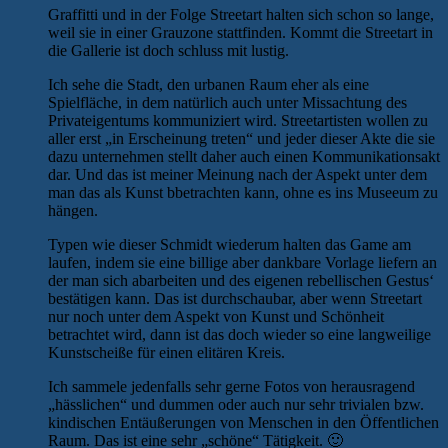
Graffitti und in der Folge Streetart halten sich schon so lange,
weil sie in einer Grauzone stattfinden. Kommt die Streetart in
die Gallerie ist doch schluss mit lustig.
Ich sehe die Stadt, den urbanen Raum eher als eine
Spielfläche, in dem natürlich auch unter Missachtung des
Privateigentums kommuniziert wird. Streetartisten wollen zu
aller erst „in Erscheinung treten“ und jeder dieser Akte die sie
dazu unternehmen stellt daher auch einen Kommunikationsakt
dar. Und das ist meiner Meinung nach der Aspekt unter dem
man das als Kunst bbetrachten kann, ohne es ins Museeum zu
hängen.
Typen wie dieser Schmidt wiederum halten das Game am
laufen, indem sie eine billige aber dankbare Vorlage liefern an
der man sich abarbeiten und des eigenen rebellischen Gestus‘
bestätigen kann. Das ist durchschaubar, aber wenn Streetart
nur noch unter dem Aspekt von Kunst und Schönheit
betrachtet wird, dann ist das doch wieder so eine langweilige
Kunstscheiße für einen elitären Kreis.
Ich sammele jedenfalls sehr gerne Fotos von herausragend
„hässlichen“ und dummen oder auch nur sehr trivialen bzw.
kindischen Entäußerungen von Menschen in den Öffentlichen
Raum. Das ist eine sehr „schöne“ Tätigkeit. 🙂