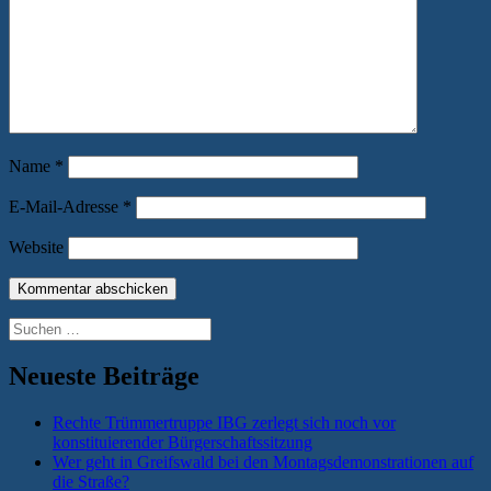
Name
*
E-Mail-Adresse
*
Website
Suchen
nach:
Neueste Beiträge
Rechte Trümmertruppe IBG zerlegt sich noch vor
konstituierender Bürgerschaftssitzung
Wer geht in Greifswald bei den Montagsdemonstrationen auf
die Straße?