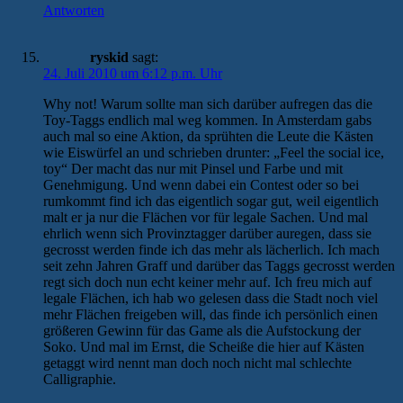
Antworten
ryskid
sagt:
24. Juli 2010 um 6:12 p.m. Uhr
Why not! Warum sollte man sich darüber aufregen das die
Toy-Taggs endlich mal weg kommen. In Amsterdam gabs
auch mal so eine Aktion, da sprühten die Leute die Kästen
wie Eiswürfel an und schrieben drunter: „Feel the social ice,
toy“ Der macht das nur mit Pinsel und Farbe und mit
Genehmigung. Und wenn dabei ein Contest oder so bei
rumkommt find ich das eigentlich sogar gut, weil eigentlich
malt er ja nur die Flächen vor für legale Sachen. Und mal
ehrlich wenn sich Provinztagger darüber auregen, dass sie
gecrosst werden finde ich das mehr als lächerlich. Ich mach
seit zehn Jahren Graff und darüber das Taggs gecrosst werden
regt sich doch nun echt keiner mehr auf. Ich freu mich auf
legale Flächen, ich hab wo gelesen dass die Stadt noch viel
mehr Flächen freigeben will, das finde ich persönlich einen
größeren Gewinn für das Game als die Aufstockung der
Soko. Und mal im Ernst, die Scheiße die hier auf Kästen
getaggt wird nennt man doch noch nicht mal schlechte
Calligraphie.