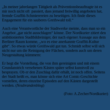
„In meiner jahrelangen Tätigkeit als Präventionsbeauftragte ist es
mir noch nicht oft passiert, dass jemand freiwillig angeboten hat,
fremde Graffiti-Schmierereien zu beseitigen. Ich finde dieses
Engagement für ein sauberes Greifswald toll.“
Auch eine Verantwortliche der Stadtwerke meinte, dass man so ein
Angebot „gar nicht ausschlagen“ könne. Der Nordkurier zitiert den
ambitionierten Stadtbildreiniger, der nach eigener Aussage aus dem
Berliner Raum komme, „wo es eine anerkannte Graffiti-Kultur
gibt“. So etwas würde Greifswald gut tun. Schmidt selbst will sich
nicht nur um die Reinigung der Flächen, sondern auch um deren
Neugestaltung kümmern:
Er hegt die Vorstellung, die von ihm gereinigten und mit einem
Grundanstrich versehenen Kästen später selbst kunstvoll zu
besprayen. Ob er den Zuschlag dafür erhält, ist noch offen. Seitens
der Stadt heißt es, man könne sich eine Art Comic-Geschichte
vorstellen, deren einzelne Episoden auf den Kästen dargestellt
werden. (
Neubrandenblog
)
(Foto: A.Zecher/Nordkurier)
Was wird hier eigentlich bekämpft?