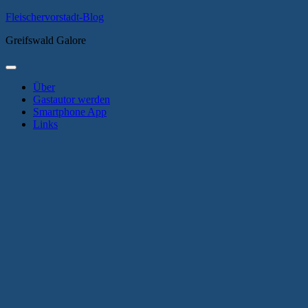
Zum
Fleischervorstadt-Blog
Inhalt
Greifswald Galore
springen
Primäres
Menü
Über
Gastautor werden
Smartphone App
Links