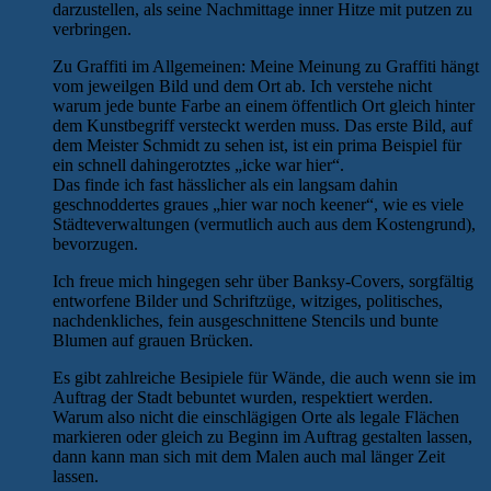
darzustellen, als seine Nachmittage inner Hitze mit putzen zu
verbringen.
Zu Graffiti im Allgemeinen: Meine Meinung zu Graffiti hängt
vom jeweilgen Bild und dem Ort ab. Ich verstehe nicht
warum jede bunte Farbe an einem öffentlich Ort gleich hinter
dem Kunstbegriff versteckt werden muss. Das erste Bild, auf
dem Meister Schmidt zu sehen ist, ist ein prima Beispiel für
ein schnell dahingerotztes „icke war hier“.
Das finde ich fast hässlicher als ein langsam dahin
geschnoddertes graues „hier war noch keener“, wie es viele
Städteverwaltungen (vermutlich auch aus dem Kostengrund),
bevorzugen.
Ich freue mich hingegen sehr über Banksy-Covers, sorgfältig
entworfene Bilder und Schriftzüge, witziges, politisches,
nachdenkliches, fein ausgeschnittene Stencils und bunte
Blumen auf grauen Brücken.
Es gibt zahlreiche Besipiele für Wände, die auch wenn sie im
Auftrag der Stadt bebuntet wurden, respektiert werden.
Warum also nicht die einschlägigen Orte als legale Flächen
markieren oder gleich zu Beginn im Auftrag gestalten lassen,
dann kann man sich mit dem Malen auch mal länger Zeit
lassen.