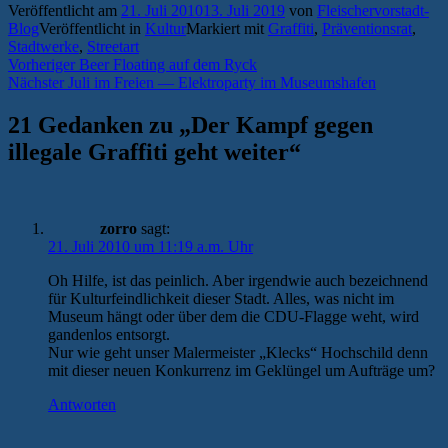
Veröffentlicht am
21. Juli 2010
13. Juli 2019
von
Fleischervorstadt-
Blog
Veröffentlicht in
Kultur
Markiert mit
Graffiti
,
Präventionsrat
,
Stadtwerke
,
Streetart
Beitragsnavigation
Vorheriger
Vorheriger
Beer Floating auf dem Ryck
Nächster
Beitrag:
Nächster
Juli im Freien — Elektroparty im Museumshafen
Beitrag:
21 Gedanken zu „
Der Kampf gegen
illegale Graffiti geht weiter
“
zorro
sagt:
21. Juli 2010 um 11:19 a.m. Uhr
Oh Hilfe, ist das peinlich. Aber irgendwie auch bezeichnend
für Kulturfeindlichkeit dieser Stadt. Alles, was nicht im
Museum hängt oder über dem die CDU-Flagge weht, wird
gandenlos entsorgt.
Nur wie geht unser Malermeister „Klecks“ Hochschild denn
mit dieser neuen Konkurrenz im Geklüngel um Aufträge um?
Antworten