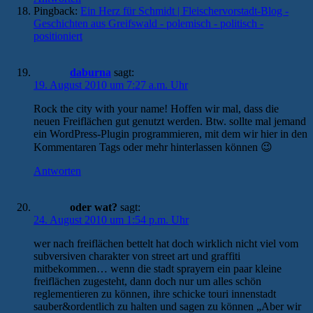
Pingback:
Ein Herz für Schmidt | Fleischervorstadt-Blog -
Geschichten aus Greifswald - polemisch - politisch -
positioniert
daburna
sagt:
19. August 2010 um 7:27 a.m. Uhr
Rock the city with your name! Hoffen wir mal, dass die
neuen Freiflächen gut genutzt werden. Btw. sollte mal jemand
ein WordPress-Plugin programmieren, mit dem wir hier in den
Kommentaren Tags oder mehr hinterlassen können 😉
Antworten
oder wat?
sagt:
24. August 2010 um 1:54 p.m. Uhr
wer nach freiflächen bettelt hat doch wirklich nicht viel vom
subversiven charakter von street art und graffiti
mitbekommen… wenn die stadt sprayern ein paar kleine
freiflächen zugesteht, dann doch nur um alles schön
reglementieren zu können, ihre schicke touri innenstadt
sauber&ordentlich zu halten und sagen zu können „Aber wir