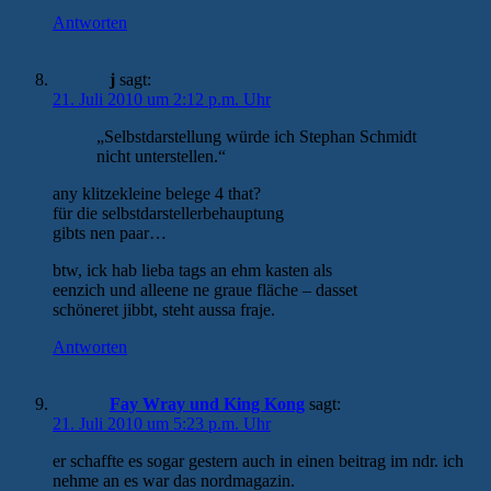
Antworten
j
sagt:
21. Juli 2010 um 2:12 p.m. Uhr
„Selbstdarstellung würde ich Stephan Schmidt
nicht unterstellen.“
any klitzekleine belege 4 that?
für die selbstdarstellerbehauptung
gibts nen paar…
btw, ick hab lieba tags an ehm kasten als
eenzich und alleene ne graue fläche – dasset
schöneret jibbt, steht aussa fraje.
Antworten
Fay Wray und King Kong
sagt:
21. Juli 2010 um 5:23 p.m. Uhr
er schaffte es sogar gestern auch in einen beitrag im ndr. ich
nehme an es war das nordmagazin.