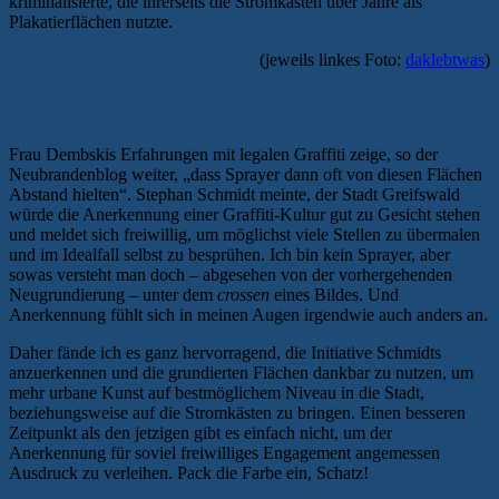
kriminalisierte, die ihrerseits die Stromkästen über Jahre als
Plakatierflächen nutzte.
(jeweils linkes Foto:
daklebtwas
)
Grundieren aus Anerkennung
Frau Dembskis Erfahrungen mit legalen Graffiti zeige, so der
Neubrandenblog weiter, „dass Sprayer dann oft von diesen Flächen
Abstand hielten“. Stephan Schmidt meinte, der Stadt Greifswald
würde die Anerkennung einer Graffiti-Kultur gut zu Gesicht stehen
und meldet sich freiwillig, um möglichst viele Stellen zu übermalen
und im Idealfall selbst zu besprühen. Ich bin kein Sprayer, aber
sowas versteht man doch – abgesehen von der vorhergehenden
Neugrundierung – unter dem
crossen
eines Bildes. Und
Anerkennung fühlt sich in meinen Augen irgendwie auch anders an.
Daher fände ich es ganz hervorragend, die Initiative Schmidts
anzuerkennen und die grundierten Flächen dankbar zu nutzen, um
mehr urbane Kunst auf bestmöglichem Niveau in die Stadt,
beziehungsweise auf die Stromkästen zu bringen. Einen besseren
Zeitpunkt als den jetzigen gibt es einfach nicht, um der
Anerkennung für soviel freiwilliges Engagement angemessen
Ausdruck zu verleihen. Pack die Farbe ein, Schatz!