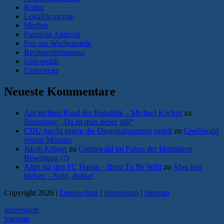
Kultur
Lokalökonomie
Medien
Paranoid Android
Pop am Wochenende
Rechtsextremismus
Universität
Unterwegs
Neueste Kommentare
Am rechten Rand der Republik – Michael Kockot
zu
Reportage: „Da ist man lieber still“
CDU macht gegen die Diagonalquerung mobil
zu
Greifswald
versus Münster
Jakob Krüger
zu
Greifswald im Fokus der Identitären
Bewegung (?)
Alles für den FC Hansa – Born To Be Wild
zu
Aber hier
kleben – Nein, danke!
Copyright 2026 |
Datenschutz
|
Impressum
|
Sitemap
Impressum
Sitemap