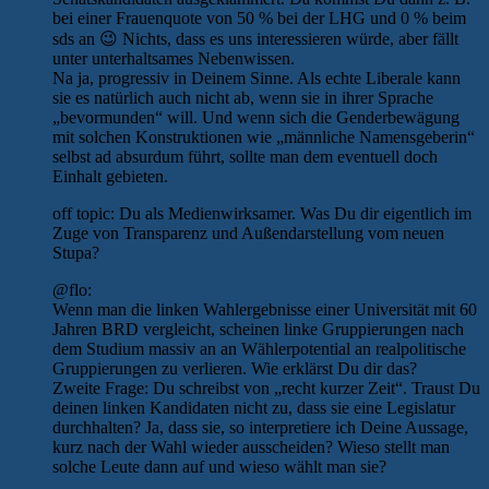
bei einer Frauenquote von 50 % bei der LHG und 0 % beim
sds an 😉 Nichts, dass es uns interessieren würde, aber fällt
unter unterhaltsames Nebenwissen.
Na ja, progressiv in Deinem Sinne. Als echte Liberale kann
sie es natürlich auch nicht ab, wenn sie in ihrer Sprache
„bevormunden“ will. Und wenn sich die Genderbewägung
mit solchen Konstruktionen wie „männliche Namensgeberin“
selbst ad absurdum führt, sollte man dem eventuell doch
Einhalt gebieten.
off topic: Du als Medienwirksamer. Was Du dir eigentlich im
Zuge von Transparenz und Außendarstellung vom neuen
Stupa?
@flo:
Wenn man die linken Wahlergebnisse einer Universität mit 60
Jahren BRD vergleicht, scheinen linke Gruppierungen nach
dem Studium massiv an an Wählerpotential an realpolitische
Gruppierungen zu verlieren. Wie erklärst Du dir das?
Zweite Frage: Du schreibst von „recht kurzer Zeit“. Traust Du
deinen linken Kandidaten nicht zu, dass sie eine Legislatur
durchhalten? Ja, dass sie, so interpretiere ich Deine Aussage,
kurz nach der Wahl wieder ausscheiden? Wieso stellt man
solche Leute dann auf und wieso wählt man sie?