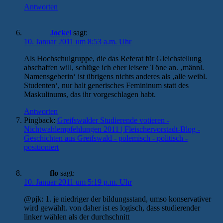
Antworten
Jockel
sagt:
10. Januar 2011 um 8:53 a.m. Uhr
Als Hochschulgruppe, die das Referat für Gleichstellung
abschaffen will, schlüge ich eher leisere Töne an. ‚männl.
Namensgeberin‘ ist übrigens nichts anderes als ‚alle weibl.
Studenten‘, nur halt generisches Femininum statt des
Maskulinums, das ihr vorgeschlagen habt.
Antworten
Pingback:
Greifswalder Studierende votieren -
Nichtwahlempfehlungen 2011 | Fleischervorstadt-Blog -
Geschichten aus Greifswald - polemisch - politisch -
positioniert
flo
sagt:
10. Januar 2011 um 5:19 p.m. Uhr
@pjk: 1. je niedriger der bildungsstand, umso konservativer
wird gewählt. von daher ist es logisch, dass studierender
linker wählen als der durchschnitt