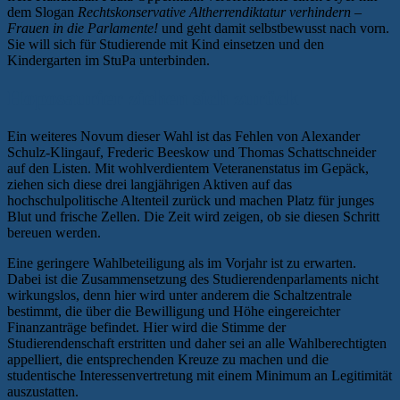
dem Slogan
Rechtskonservative Altherrendiktatur verhindern –
Frauen in die Parlamente!
und geht damit selbstbewusst nach vorn.
Sie will sich für Studierende mit Kind einsetzen und den
Kindergarten im StuPa unterbinden.
Hoposaurier ziehen sich zurück
Ein weiteres Novum dieser Wahl ist das Fehlen von Alexander
Schulz-Klingauf, Frederic Beeskow und Thomas Schattschneider
auf den Listen. Mit wohlverdientem Veteranenstatus im Gepäck,
ziehen sich diese drei langjährigen Aktiven auf das
hochschulpolitische Altenteil zurück und machen Platz für junges
Blut und frische Zellen. Die Zeit wird zeigen, ob sie diesen Schritt
bereuen werden.
Eine geringere Wahlbeteiligung als im Vorjahr ist zu erwarten.
Dabei ist die Zusammensetzung des Studierendenparlaments nicht
wirkungslos, denn hier wird unter anderem die Schaltzentrale
bestimmt, die über die Bewilligung und Höhe eingereichter
Finanzanträge befindet. Hier wird die Stimme der
Studierendenschaft erstritten und daher sei an alle Wahlberechtigten
appelliert, die entsprechenden Kreuze zu machen und die
studentische Interessenvertretung mit einem Minimum an Legitimität
auszustatten.