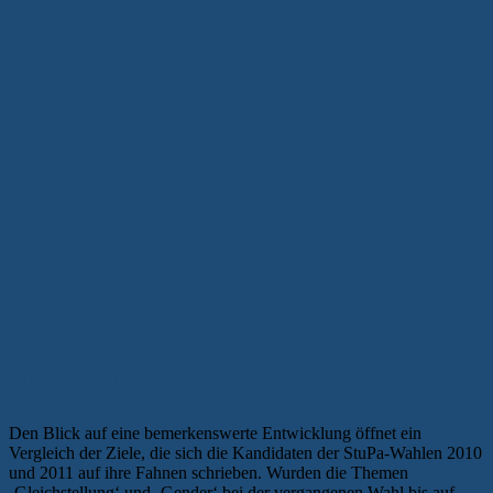
Neu auf der Agenda: Gender und
Gleichstellung
Den Blick auf eine bemerkenswerte Entwicklung öffnet ein
Vergleich der Ziele, die sich die Kandidaten der StuPa-Wahlen 2010
und 2011 auf ihre Fahnen schrieben. Wurden die Themen
‚Gleichstellung‘ und ‚Gender‘ bei der vergangenen Wahl bis auf