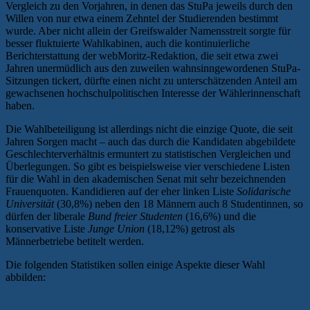
Vergleich zu den Vorjahren, in denen das StuPa jeweils durch den
Willen von nur etwa einem Zehntel der Studierenden bestimmt
wurde. Aber nicht allein der Greifswalder Namensstreit sorgte für
besser fluktuierte Wahlkabinen, auch die kontinuierliche
Berichterstattung der webMoritz-Redaktion, die seit etwa zwei
Jahren unermüdlich aus den zuweilen wahnsinngewordenen StuPa-
Sitzungen tickert, dürfte einen nicht zu unterschätzenden Anteil am
gewachsenen hochschulpolitischen Interesse der Wählerinnenschaft
haben.
Die Wahlbeteiligung ist allerdings nicht die einzige Quote, die seit
Jahren Sorgen macht – auch das durch die Kandidaten abgebildete
Geschlechterverhältnis ermuntert zu statistischen Vergleichen und
Überlegungen. So gibt es beispielsweise vier verschiedene Listen
für die Wahl in den akademischen Senat mit sehr bezeichnenden
Frauenquoten. Kandidieren auf der eher linken Liste
Solidarische
Universität
(30,8%) neben den 18 Männern auch 8 Studentinnen, so
dürfen der liberale
Bund freier Studenten
(16,6%) und die
konservative Liste
Junge Union
(18,12%) getrost als
Männerbetriebe betitelt werden.
Die folgenden Statistiken sollen einige Aspekte dieser Wahl
abbilden: