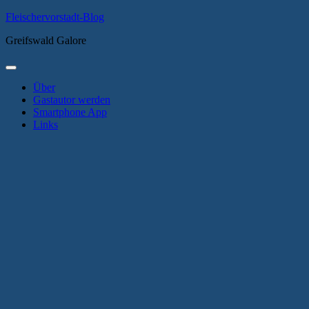
Zum
Fleischervorstadt-Blog
Inhalt
Greifswald Galore
springen
Primäres
Menü
Über
Gastautor werden
Smartphone App
Links