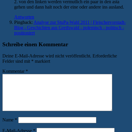
2. von den linken werden vermutlich ein paar in den asta
gehen und dann halt noch der eine oder andere ins ausland.
Antworten
Pingback:
Analyse zur StuPa-Wahl 2011 | Fleischervorstadt-
Blog - Geschichten aus Greifswald - polemisch - politisch -
positioniert
Schreibe einen Kommentar
Deine E-Mail-Adresse wird nicht veröffentlicht.
Erforderliche
Felder sind mit
*
markiert
Kommentar
*
Name
*
E-Mail-Adresse
*