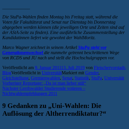
____________
Die StuPa-Wahlen finden Montag bis Freitag statt, während die
Voten für Fakultätsrat und Senat nur Dienstag bis Donnerstag
abgegeben werden können (
die jeweiligen Orte und Zeiten sind auf
der AStA-Seite zu finden). Eine ausführliche Zusammenstellung der
Kandidatinnen liefert wie gewohnt der WahlMoritz.
Marco Wagner zeichnet in seinem Artikel
StuPa steht vor
Generationenwechsel
die nunmehr getrennt beschrittenen Wege
von RCDS und JU nach und stellt die Hochschulgruppen vor.
Veröffentlicht am
9. Januar 2011
13. Juli 2019
von
Fleischervorstadt-
Blog
Veröffentlicht in
Universität
Markiert mit
Gender
,
Gleichstellung
,
Gremienwahlen
,
Senat
,
Statistik
,
StuPa
,
Universität
Beitragsnavigation
Vorheriger
Vorheriger
Reportage: „Da ist man lieber still“
Nächster
Beitrag:
Nächster
Greifswalder Studierende votieren –
Beitrag:
Nichtwahlempfehlungen 2011
9 Gedanken zu „
Uni-Wahlen: Die
Auflösung der Altherrendiktatur?
“