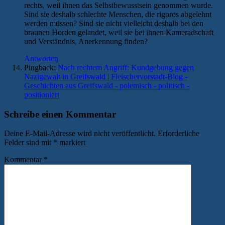
rechts, weil ihnen das Selbstbewusstsein genommen wurde.
Sind sie deshalb schlechte Menschen, die rigoros abgelehnt
werden müssen? Sind sie nicht vielleicht deshalb bei den
braunen Horden gelandet, weil sie bei ihnen Kameradschaft
und Verständnis, Anerkennung finden?
Antworten
Pingback:
Nach rechtem Angriff: Kundgebung gegen
Nazigewalt in Greifswald | Fleischervorstadt-Blog -
Geschichten aus Greifswald - polemisch - politisch -
positioniert
Schreibe einen Kommentar
Deine E-Mail-Adresse wird nicht veröffentlicht.
Erforderliche
Felder sind mit
*
markiert
Kommentar
*