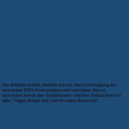
„Ich blockiere, weil sich so gut wie alle
anderen Aktionsformen als unwirksam
erwiesen haben“
Das Bündnis rechnet ebenfalls fest mit einer Genehmigung der
verbotenen NPD-Demonstration und vermeldete, dass es
inzwischen bereits eine Sanitäterinnen- und eine Volxküchencrew
gäbe: Veggie-Burger statt Gesicht-zeigen-Bratwurst!