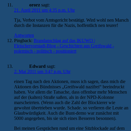
ororz
sagt:
21. April 2011 um 4:35 p.m. Uhr
Tja, Verbot vom Amtsgericht bestätigt. Wird wohl nen Marsch
durch die Instanzen für die Nazis, hoffentlich nen teurer!
Antworten
Pingback:
Brandanschlag auf das IKUWO |
Fleischervorstadt-Blog - Geschichten aus Greifswald -
polemisch - politisch - positioniert
Edward
sagt:
2. Mai 2011 um 3:47 p.m. Uhr
einen Tag nach den Aktionen, muss ich sagen, dass mich die
Aktionen des Bündnisses „Greifswald nazifrei“ beeindruckt
haben. Vor allem die Tatsache, dass offenbar mehr Menschen
auf der (kalten) Straße saßen, als in der NPD-Kolonne
marscheirrten. (Wenn auch die Zahl der Blockierer wie
gewohnt übertrieben wurde. Schade. so verlieren die Leute an
Glaubwürdigkeit. Auch die Bunt-demo war zunächst mit
5000 angegeben, bis sie sich eines Besseren besonnen).
Bei meinen Gesprächen rund um eine Sitzblockade auf dem