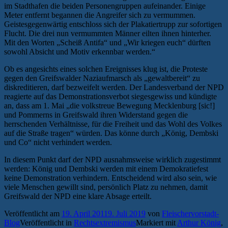
im Stadthafen die beiden Personengruppen aufeinander. Einige
Meter entfernt begannen die Angreifer sich zu vermummen.
Geistesgegenwärtig entschloss sich der Plakatiertrupp zur sofortigen
Flucht. Die drei nun vermummten Männer eilten ihnen hinterher.
Mit den Worten „Scheiß Antifa“ und „Wir kriegen euch“ dürften
sowohl Absicht und Motiv erkennbar werden.“
Ob es angesichts eines solchen Ereignisses klug ist, die Proteste
gegen den Greifswalder Naziaufmarsch als „gewaltbereit“ zu
diskreditieren, darf bezweifelt werden. Der Landesverband der NPD
reagierte auf das Demonstrationsverbot siegesgewiss und kündigte
an, dass am 1. Mai „die volkstreue Bewegung Mecklenburg [sic!]
und Pommerns in Greifswald ihren Widerstand gegen die
herrschenden Verhältnisse, für die Freiheit und das Wohl des Volkes
auf die Straße tragen“ würden. Das könne durch „König, Dembski
und Co“ nicht verhindert werden.
In diesem Punkt darf der NPD ausnahmsweise wirklich zugestimmt
werden: König und Dembski werden mit einem Demokratiefest
keine Demonstration verhindern. Entscheidend wird also sein, wie
viele Menschen gewillt sind, persönlich Platz zu nehmen, damit
Greifswald der NPD eine klare Absage erteilt.
Veröffentlicht am
19. April 2011
9. Juli 2019
von
Fleischervorstadt-
Blog
Veröffentlicht in
Rechtsextremismus
Markiert mit
Arthur König
,