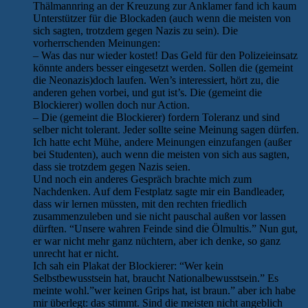
Thälmannring an der Kreuzung zur Anklamer fand ich kaum
Unterstützer für die Blockaden (auch wenn die meisten von
sich sagten, trotzdem gegen Nazis zu sein). Die
vorherrschenden Meinungen:
– Was das nur wieder kostet! Das Geld für den Polizeieinsatz
könnte anders besser eingesetzt werden. Sollen die (gemeint
die Neonazis)doch laufen. Wen’s interessiert, hört zu, die
anderen gehen vorbei, und gut ist’s. Die (gemeint die
Blockierer) wollen doch nur Action.
– Die (gemeint die Blockierer) fordern Toleranz und sind
selber nicht tolerant. Jeder sollte seine Meinung sagen dürfen.
Ich hatte echt Mühe, andere Meinungen einzufangen (außer
bei Studenten), auch wenn die meisten von sich aus sagten,
dass sie trotzdem gegen Nazis seien.
Und noch ein anderes Gespräch brachte mich zum
Nachdenken. Auf dem Festplatz sagte mir ein Bandleader,
dass wir lernen müssten, mit den rechten friedlich
zusammenzuleben und sie nicht pauschal außen vor lassen
dürften. “Unsere wahren Feinde sind die Ölmultis.” Nun gut,
er war nicht mehr ganz nüchtern, aber ich denke, so ganz
unrecht hat er nicht.
Ich sah ein Plakat der Blockierer: “Wer kein
Selbstbewusstsein hat, braucht Nationalbewusstsein.” Es
meinte wohl.”wer keinen Grips hat, ist braun.” aber ich habe
mir überlegt: das stimmt. Sind die meisten nicht angeblich