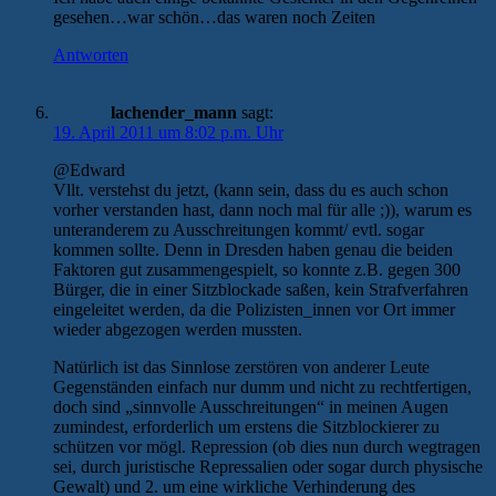
gesehen…war schön…das waren noch Zeiten
Antworten
lachender_mann
sagt:
19. April 2011 um 8:02 p.m. Uhr
@Edward
Vllt. verstehst du jetzt, (kann sein, dass du es auch schon
vorher verstanden hast, dann noch mal für alle ;)), warum es
unteranderem zu Ausschreitungen kommt/ evtl. sogar
kommen sollte. Denn in Dresden haben genau die beiden
Faktoren gut zusammengespielt, so konnte z.B. gegen 300
Bürger, die in einer Sitzblockade saßen, kein Strafverfahren
eingeleitet werden, da die Polizisten_innen vor Ort immer
wieder abgezogen werden mussten.
Natürlich ist das Sinnlose zerstören von anderer Leute
Gegenständen einfach nur dumm und nicht zu rechtfertigen,
doch sind „sinnvolle Ausschreitungen“ in meinen Augen
zumindest, erforderlich um erstens die Sitzblockierer zu
schützen vor mögl. Repression (ob dies nun durch wegtragen
sei, durch juristische Repressalien oder sogar durch physische
Gewalt) und 2. um eine wirkliche Verhinderung des