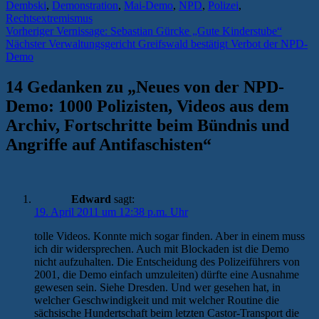
Dembski
,
Demonstration
,
Mai-Demo
,
NPD
,
Polizei
,
Rechtsextremismus
Beitragsnavigation
Vorheriger
Vorheriger
Vernissage: Sebastian Gürcke „Gute Kinderstube“
Nächster
Beitrag:
Nächster
Verwaltungsgericht Greifswald bestätigt Verbot der NPD-
Beitrag:
Demo
14 Gedanken zu „
Neues von der NPD-
Demo: 1000 Polizisten, Videos aus dem
Archiv, Fortschritte beim Bündnis und
Angriffe auf Antifaschisten
“
Edward
sagt:
19. April 2011 um 12:38 p.m. Uhr
tolle Videos. Konnte mich sogar finden. Aber in einem muss
ich dir widersprechen. Auch mit Blockaden ist die Demo
nicht aufzuhalten. Die Entscheidung des Polizeiführers von
2001, die Demo einfach umzuleiten) dürfte eine Ausnahme
gewesen sein. Siehe Dresden. Und wer gesehen hat, in
welcher Geschwindigkeit und mit welcher Routine die
sächsische Hundertschaft beim letzten Castor-Transport die