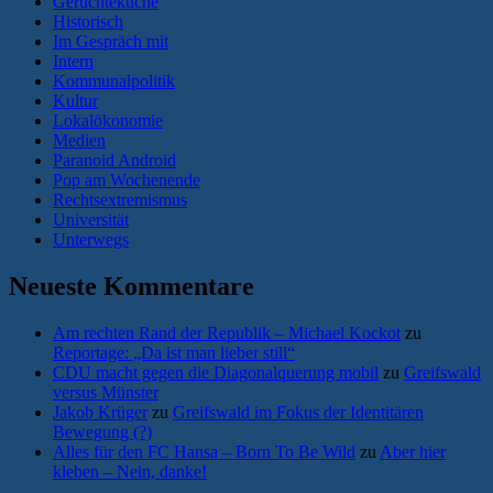
Gerüchteküche
Historisch
Im Gespräch mit
Intern
Kommunalpolitik
Kultur
Lokalökonomie
Medien
Paranoid Android
Pop am Wochenende
Rechtsextremismus
Universität
Unterwegs
Neueste Kommentare
Am rechten Rand der Republik – Michael Kockot
zu
Reportage: „Da ist man lieber still“
CDU macht gegen die Diagonalquerung mobil
zu
Greifswald
versus Münster
Jakob Krüger
zu
Greifswald im Fokus der Identitären
Bewegung (?)
Alles für den FC Hansa – Born To Be Wild
zu
Aber hier
kleben – Nein, danke!