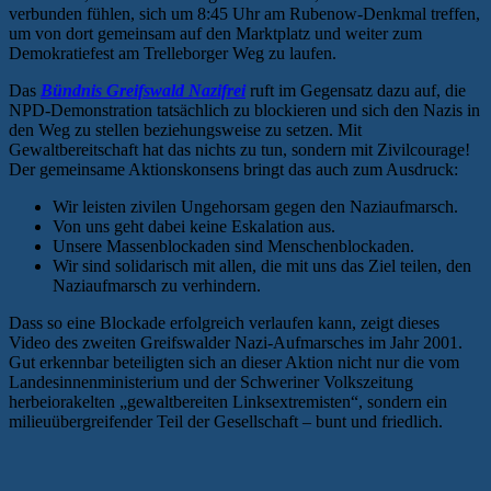
verbunden fühlen, sich um 8:45 Uhr am Rubenow-Denkmal treffen,
um von dort gemeinsam auf den Marktplatz und weiter zum
Demokratiefest am Trelleborger Weg zu laufen.
Das
Bündnis Greifswald Nazifrei
ruft im Gegensatz dazu auf, die
NPD-Demonstration tatsächlich zu blockieren und sich den Nazis in
den Weg zu stellen beziehungsweise zu setzen. Mit
Gewaltbereitschaft hat das nichts zu tun, sondern mit Zivilcourage!
Der gemeinsame Aktionskonsens bringt das auch zum Ausdruck:
Wir leisten zivilen Ungehorsam gegen den Naziaufmarsch.
Von uns geht dabei keine Eskalation aus.
Unsere Massenblockaden sind Menschenblockaden.
Wir sind solidarisch mit allen, die mit uns das Ziel teilen, den
Naziaufmarsch zu verhindern.
Dass so eine Blockade erfolgreich verlaufen kann, zeigt dieses
Video des zweiten Greifswalder Nazi-Aufmarsches im Jahr 2001.
Gut erkennbar beteiligten sich an dieser Aktion nicht nur die vom
Landesinnenministerium und der Schweriner Volkszeitung
herbeiorakelten „gewaltbereiten Linksextremisten“, sondern ein
milieuübergreifender Teil der Gesellschaft – bunt und friedlich.