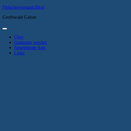
Zum
Fleischervorstadt-Blog
Inhalt
Greifswald Galore
springen
Primäres
Menü
Über
Gastautor werden
Smartphone App
Links