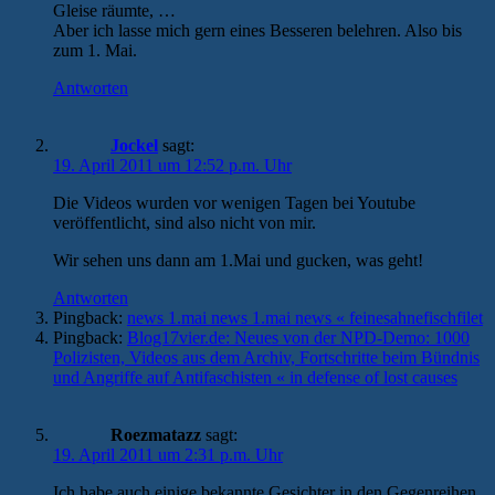
Gleise räumte, …
Aber ich lasse mich gern eines Besseren belehren. Also bis
zum 1. Mai.
Antworten
Jockel
sagt:
19. April 2011 um 12:52 p.m. Uhr
Die Videos wurden vor wenigen Tagen bei Youtube
veröffentlicht, sind also nicht von mir.
Wir sehen uns dann am 1.Mai und gucken, was geht!
Antworten
Pingback:
news 1.mai news 1.mai news « feinesahnefischfilet
Pingback:
Blog17vier.de: Neues von der NPD-Demo: 1000
Polizisten, Videos aus dem Archiv, Fortschritte beim Bündnis
und Angriffe auf Antifaschisten « in defense of lost causes
Roezmatazz
sagt:
19. April 2011 um 2:31 p.m. Uhr
Ich habe auch einige bekannte Gesichter in den Gegenreihen