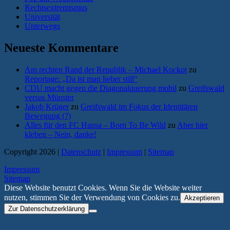
Rechtsextremismus
Universität
Unterwegs
Neueste Kommentare
Am rechten Rand der Republik – Michael Kockot
zu
Reportage: „Da ist man lieber still“
CDU macht gegen die Diagonalquerung mobil
zu
Greifswald
versus Münster
Jakob Krüger
zu
Greifswald im Fokus der Identitären
Bewegung (?)
Alles für den FC Hansa – Born To Be Wild
zu
Aber hier
kleben – Nein, danke!
Copyright 2026 |
Datenschutz
|
Impressum
|
Sitemap
Impressum
Sitemap
Diese Website benutzt Cookies. Wenn Sie die Website weiter
nutzen, stimmen Sie der Verwendung von Cookies zu.
Akzeptieren
Zur Datenschutzerklärung