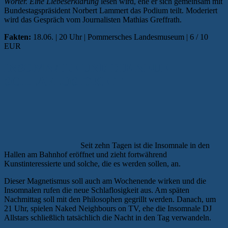
Wörter. Eine Liebeserklärung
lesen wird, ehe er sich gemeinsam mit
Bundestagspräsident Norbert Lammert das Podium teilt. Moderiert
wird das Gespräch vom Journalisten Mathias Greffrath.
Fakten:
18.06. | 20 Uhr | Pommersches Landesmuseum | 6 / 10
EUR
INSOMNALE UND DIE NEUE
SCHLAFLOSIGKEIT
Seit zehn Tagen ist die Insomnale in den
Hallen am Bahnhof eröffnet und zieht fortwährend
Kunstinteressierte und solche, die es werden sollen, an.
Dieser Magnetismus soll auch am Wochenende wirken und die
Insomnalen rufen die neue Schlaflosigkeit aus. Am späten
Nachmittag soll mit den Philosophen gegrillt werden. Danach, um
21 Uhr, spielen Naked Neighbours on TV, ehe die Insomnale DJ
Allstars schließlich tatsächlich die Nacht in den Tag verwandeln.