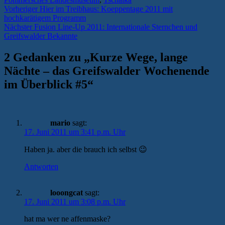
Beitragsnavigation
Vorheriger
Vorheriger
Hier im Treibhaus: Koeppentage 2011 mit
Beitrag:
hochkarätigem Programm
Nächster
Nächster
Fusion Line-Up 2011: Internationale Sternchen und
Beitrag:
Greifswalder Bekannte
2 Gedanken zu „
Kurze Wege, lange
Nächte – das Greifswalder Wochenende
im Überblick #5
“
mario
sagt:
17. Juni 2011 um 3:41 p.m. Uhr
Haben ja. aber die brauch ich selbst 😉
Antworten
looongcat
sagt:
17. Juni 2011 um 3:08 p.m. Uhr
hat ma wer ne affenmaske?