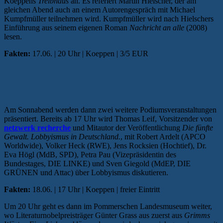
Koeppens
Treibhaus
an. Es referiert Martin Hielscher, der am
gleichen Abend auch an einem Autorengespräch mit Michael
Kumpfmüller teilnehmen wird. Kumpfmüller wird nach Hielschers
Einführung aus seinem eigenen Roman
Nachricht an alle
(2008)
lesen.
Fakten:
17.06. | 20 Uhr | Koeppen | 3/5 EUR
Am Sonnabend werden dann zwei weitere Podiumsveranstaltungen
präsentiert. Bereits ab 17 Uhr wird Thomas Leif, Vorsitzender von
netzwerk recherche
und Mitautor der Veröffentlichung
Die fünfte
Gewalt. Lobbyismus in Deutschland.
, mit Robert Ardelt (APCO
Worldwide), Volker Heck (RWE), Jens Rocksien (Hochtief), Dr.
Eva Högl (MdB, SPD), Petra Pau (Vizepräsidentin des
Bundestages, DIE LINKE) und Sven Giegold (MdEP, DIE
GRÜNEN und Attac) über Lobbyismus diskutieren.
Fakten:
18.06. | 17 Uhr | Koeppen | freier Eintritt
Um 20 Uhr geht es dann im Pommerschen Landesmuseum weiter,
wo Literaturnobelpreisträger Günter Grass aus zuerst aus
Grimms