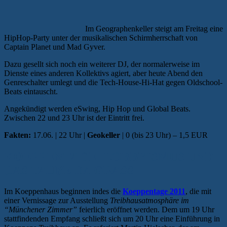
Im Geographenkeller steigt am Freitag eine
HipHop-Party unter der musikalischen Schirmherrschaft von
Captain Planet und Mad Gyver.
Dazu gesellt sich noch ein weiterer DJ, der normalerweise im
Dienste eines anderen Kollektivs agiert, aber heute Abend den
Genreschalter umlegt und die Tech-House-Hi-Hat gegen Oldschool-
Beats eintauscht.
Angekündigt werden eSwing, Hip Hop und Global Beats.
Zwischen 22 und 23 Uhr ist der Eintritt frei.
Fakten:
17.06. | 22 Uhr |
Geokeller
| 0 (bis 23 Uhr) – 1,5 EUR
KOEPPENTAGE: LOBBYISMUS UND
DAS TAUBE IM GRASS
Im Koeppenhaus beginnen indes die
Koeppentage 2011
, die mit
einer Vernissage zur Ausstellung
Treibhausatmosphäre im
“Münchener Zimmer”
feierlich eröffnet werden. Dem um 19 Uhr
stattfindenden Empfang schließt sich um 20 Uhr eine Einführung in