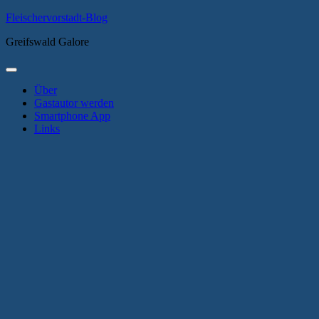
Zum
Fleischervorstadt-Blog
Inhalt
Greifswald Galore
springen
Primäres
Menü
Über
Gastautor werden
Smartphone App
Links