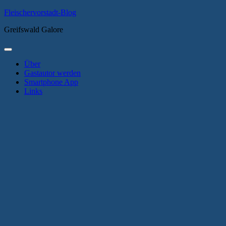
Zum
Fleischervorstadt-Blog
Inhalt
Greifswald Galore
springen
Primäres
Menü
Über
Gastautor werden
Smartphone App
Links