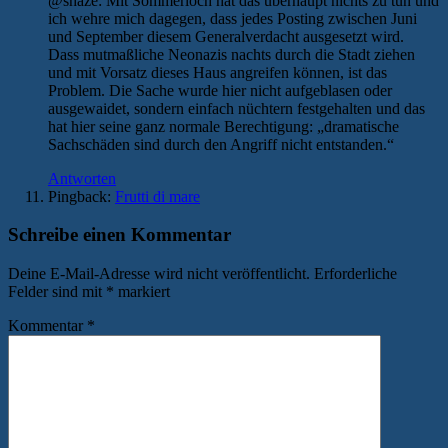
@shaze: Mit Sommerloch hat das überhaupt nichts zu tun und
ich wehre mich dagegen, dass jedes Posting zwischen Juni
und September diesem Generalverdacht ausgesetzt wird.
Dass mutmaßliche Neonazis nachts durch die Stadt ziehen
und mit Vorsatz dieses Haus angreifen können, ist das
Problem. Die Sache wurde hier nicht aufgeblasen oder
ausgewaidet, sondern einfach nüchtern festgehalten und das
hat hier seine ganz normale Berechtigung: „dramatische
Sachschäden sind durch den Angriff nicht entstanden.“
Antworten
Pingback:
Frutti di mare
Schreibe einen Kommentar
Deine E-Mail-Adresse wird nicht veröffentlicht.
Erforderliche
Felder sind mit
*
markiert
Kommentar
*