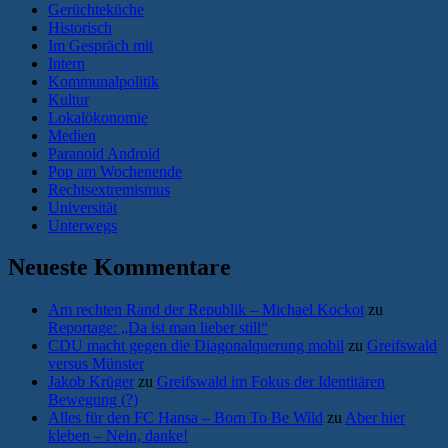
Gerüchteküche
Historisch
Im Gespräch mit
Intern
Kommunalpolitik
Kultur
Lokalökonomie
Medien
Paranoid Android
Pop am Wochenende
Rechtsextremismus
Universität
Unterwegs
Neueste Kommentare
Am rechten Rand der Republik – Michael Kockot
zu
Reportage: „Da ist man lieber still“
CDU macht gegen die Diagonalquerung mobil
zu
Greifswald
versus Münster
Jakob Krüger
zu
Greifswald im Fokus der Identitären
Bewegung (?)
Alles für den FC Hansa – Born To Be Wild
zu
Aber hier
kleben – Nein, danke!