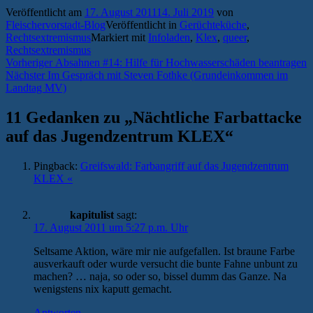
Veröffentlicht am
17. August 2011
14. Juli 2019
von
Fleischervorstadt-Blog
Veröffentlicht in
Gerüchteküche
,
Rechtsextremismus
Markiert mit
Infoladen
,
Klex
,
queer
,
Rechtsextremismus
Beitragsnavigation
Vorheriger
Vorheriger
Absahnen #14: Hilfe für Hochwasserschäden beantragen
Nächster
Beitrag:
Nächster
Im Gespräch mit Steven Fothke (Grundeinkommen im
Beitrag:
Landtag MV)
11 Gedanken zu „
Nächtliche Farbattacke
auf das Jugendzentrum KLEX
“
Pingback:
Greifswald: Farbangriff auf das Jugendzentrum
KLEX «
kapitulist
sagt:
17. August 2011 um 5:27 p.m. Uhr
Seltsame Aktion, wäre mir nie aufgefallen. Ist braune Farbe
ausverkauft oder wurde versucht die bunte Fahne unbunt zu
machen? … naja, so oder so, bissel dumm das Ganze. Na
wenigstens nix kaputt gemacht.
Antworten