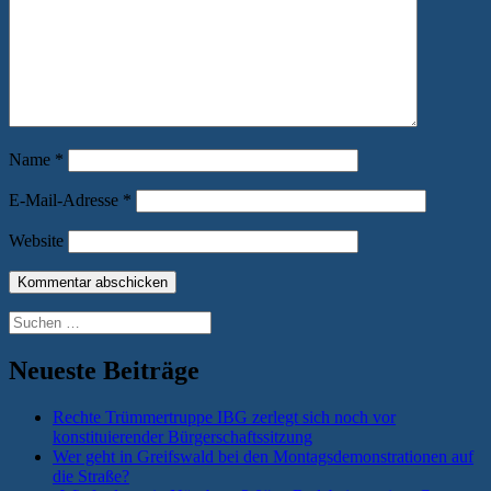
Name
*
E-Mail-Adresse
*
Website
Suchen
nach:
Neueste Beiträge
Rechte Trümmertruppe IBG zerlegt sich noch vor
konstituierender Bürgerschaftssitzung
Wer geht in Greifswald bei den Montagsdemonstrationen auf
die Straße?