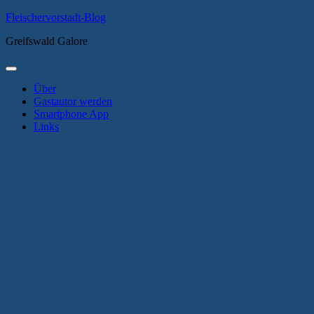
Zum
Fleischervorstadt-Blog
Inhalt
Greifswald Galore
springen
Primäres
Menü
Über
Gastautor werden
Smartphone App
Links