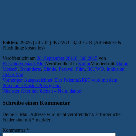
Fakten:
29.09. | 20 Uhr | IKUWO | 3,50 EUR (Arbeitslose &
Flüchtlinge kostenlos)
Veröffentlicht am
28. September 2011
6. Juli 2015
von
Fleischervorstadt-Blog
Veröffentlicht in
Kultur
Markiert mit
Aktion
Mensch
,
Behinderte
,
Blinde
,
Festival
,
Film
,
IKUWO
,
Inklusion
,
Ueber Mut
Beitragsnavigation
Vorheriger
Vorheriger
Ausgezeichnet! Der PolenmARkT wird mit dem
Beitrag:
Pomerania Nostra-Preis geehrt
Nächster
Nächster
Aber hier kleben – Nein, danke!
Beitrag:
Schreibe einen Kommentar
Deine E-Mail-Adresse wird nicht veröffentlicht.
Erforderliche
Felder sind mit
*
markiert
Kommentar
*