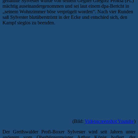
genannte Sylvester wurde von seinem Gegner Gregorz Proksa (PL)
mächtig auseinandergenommen und sei laut einem dpa-Bericht in
„seinem Wohnzimmer böse verprügelt worden“. Nach vier Runden
saß Sylvester blutüberströmt in der Ecke und entschied sich, den
Kampf sieglos zu beenden.
(Bild:
Videoscreenshot Youtube
)
Der Greifswalder Profi-Boxer Sylvester wird seit Jahren unter
anderem vom Oberbürgermeister Arthur König hofiert, der