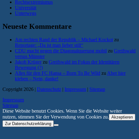
Rechtsextremismus
Universität
Unterwegs
Neueste Kommentare
Am rechten Rand der Republik – Michael Kockot
zu
Reportage: „Da ist man lieber still“
CDU macht gegen die Diagonalquerung mobil
zu
Greifswald
versus Münster
Jakob Krüger
zu
Greifswald im Fokus der Identitären
Bewegung (?)
Alles für den FC Hansa – Born To Be Wild
zu
Aber hier
kleben – Nein, danke!
Copyright 2026 |
Datenschutz
|
Impressum
|
Sitemap
Impressum
Sitemap
Diese Website benutzt Cookies. Wenn Sie die Website weiter
nutzen, stimmen Sie der Verwendung von Cookies zu.
Akzeptieren
Zur Datenschutzerklärung