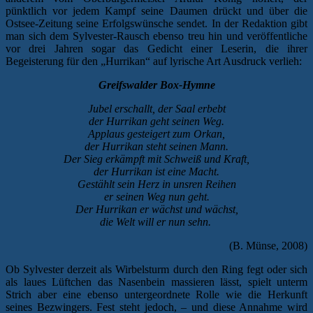
pünktlich vor jedem Kampf seine Daumen drückt und über die
Ostsee-Zeitung seine Erfolgswünsche sendet. In der Redaktion gibt
man sich dem Sylvester-Rausch ebenso treu hin und veröffentliche
vor drei Jahren sogar das Gedicht einer Leserin, die ihrer
Begeisterung für den „Hurrikan“ auf lyrische Art Ausdruck verlieh:
Greifswalder Box-Hymne
Jubel erschallt, der Saal erbebt
der Hurrikan geht seinen Weg.
Applaus gesteigert zum Orkan,
der Hurrikan steht seinen Mann.
Der Sieg erkämpft mit Schweiß und Kraft,
der Hurrikan ist eine Macht.
Gestählt sein Herz in unsren Reihen
er seinen Weg nun geht.
Der Hurrikan er wächst und wächst,
die Welt will er nun sehn.
(B. Münse, 2008)
Ob Sylvester derzeit als Wirbelsturm durch den Ring fegt oder sich
als laues Lüftchen das Nasenbein massieren lässt, spielt unterm
Strich aber eine ebenso untergeordnete Rolle wie die Herkunft
seines Bezwingers. Fest steht jedoch, – und diese Annahme wird