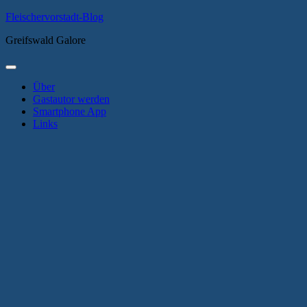
Zum
Fleischervorstadt-Blog
Inhalt
Greifswald Galore
springen
Primäres
Menü
Über
Gastautor werden
Smartphone App
Links