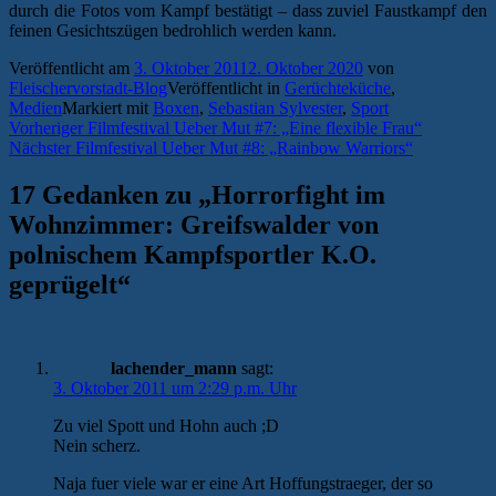
durch die Fotos vom Kampf bestätigt – dass zuviel Faustkampf den
feinen Gesichtszügen bedrohlich werden kann.
Veröffentlicht am
3. Oktober 2011
2. Oktober 2020
von
Fleischervorstadt-Blog
Veröffentlicht in
Gerüchteküche
,
Medien
Markiert mit
Boxen
,
Sebastian Sylvester
,
Sport
Beitragsnavigation
Vorheriger
Vorheriger
Filmfestival Ueber Mut #7: „Eine flexible Frau“
Nächster
Beitrag:
Nächster
Filmfestival Ueber Mut #8: „Rainbow Warriors“
Beitrag:
17 Gedanken zu „
Horrorfight im
Wohnzimmer: Greifswalder von
polnischem Kampfsportler K.O.
geprügelt
“
lachender_mann
sagt:
3. Oktober 2011 um 2:29 p.m. Uhr
Zu viel Spott und Hohn auch ;D
Nein scherz.
Naja fuer viele war er eine Art Hoffungstraeger, der so