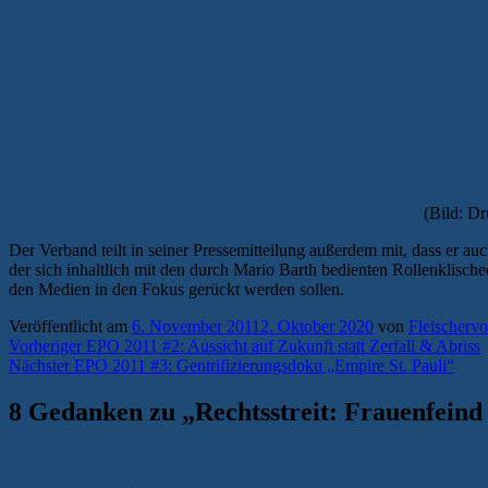
(Bild: D
Der Verband teilt in seiner Pressemitteilung außerdem mit, dass er au
der sich inhaltlich mit den durch Mario Barth bedienten Rollenklisc
den Medien in den Fokus gerückt werden sollen.
Veröffentlicht am
6. November 2011
2. Oktober 2020
von
Fleischervo
Beitragsnavigation
Vorheriger
Vorheriger
EPO 2011 #2: Aussicht auf Zukunft statt Zerfall & Abriss
Nächster
Beitrag:
Nächster
EPO 2011 #3: Gentrifizierungsdoku „Empire St. Pauli“
Beitrag:
8 Gedanken zu „
Rechtsstreit: Frauenfein