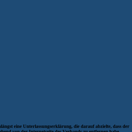
längst eine Unterlassungserklärung, die darauf abzielte, dass der
hend von der Internetseite des Verbands zu entfernen habe.