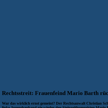
Rechtsstreit: Frauenfeind Mario Barth rü
War das wirklich ernst gemeint? Der Rechtsanwalt Christian Sch
linke Jugendverband nie wieder den Steinzeithumoristen Mario B