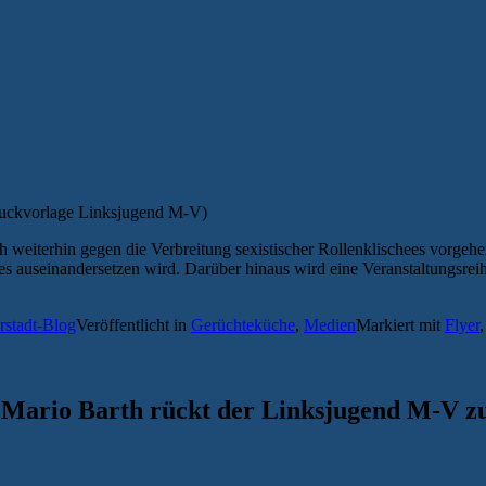
ruckvorlage Linksjugend M-V)
ch weiterhin gegen die Verbreitung sexistischer Rollenklischees vorgehe
hees auseinandersetzen wird. Darüber hinaus wird eine Veranstaltungsre
rstadt-Blog
Veröffentlicht in
Gerüchteküche
,
Medien
Markiert mit
Flyer
d Mario Barth rückt der Linksjugend M-V z