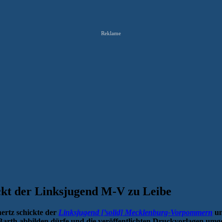
Reklame
ckt der Linksjugend M-V zu Leibe
ertz schickte der
Linksjugend [’solid] Mecklenburg-Vorpommern
un
arth abbilden dürfe und die veröffentlichten Druckvorlagen umge