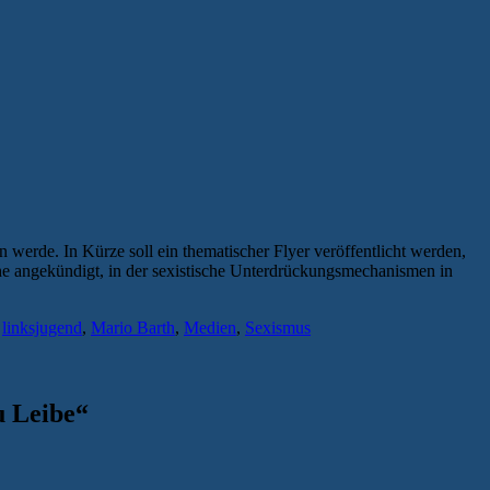
n werde. In Kürze soll ein thematischer Flyer veröffentlicht werden,
ihe angekündigt, in der sexistische Unterdrückungsmechanismen in
,
linksjugend
,
Mario Barth
,
Medien
,
Sexismus
u Leibe
“