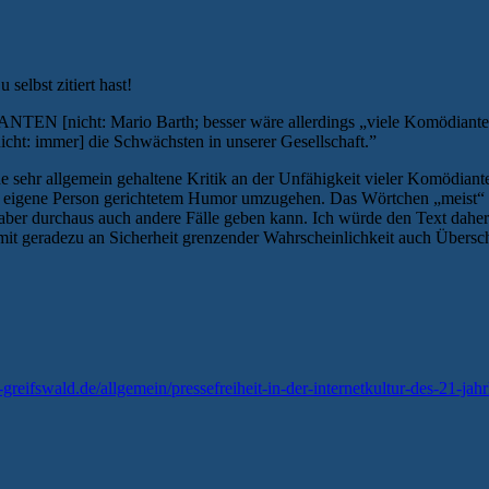
selbst zitiert hast!
EN [nicht: Mario Barth; besser wäre allerdings „viele Komödianten“
icht: immer] die Schwächsten in unserer Gesellschaft.”
eine sehr allgemein gehaltene Kritik an der Unfähigkeit vieler Komödi
 eigene Person gerichtetem Humor umzugehen. Das Wörtchen „meist“ übr
es aber durchaus auch andere Fälle geben kann. Ich würde den Text dahe
h mit geradezu an Sicherheit grenzender Wahrscheinlichkeit auch Übers
g-greifswald.de/allgemein/pressefreiheit-in-der-internetkultur-des-21-ja