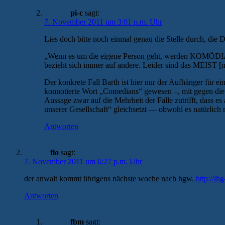
pi-c
sagt:
7. November 2011 um 3:01 p.m. Uhr
Lies doch bitte noch einmal genau die Stelle durch, die Du 
„Wenn es um die eigene Person geht, werden KOMÖDIANT
bezieht sich immer auf andere. Leider sind das MEIST [n
Der konkrete Fall Barth ist hier nur der Aufhänger für 
konnotierte Wort „Comedians“ gewesen –, mit gegen die
Aussage zwar auf die Mehrheit der Fälle zutrifft, dass 
unserer Gesellschaft“ gleichsetzt — obwohl es natürlic
Antworten
flo
sagt:
7. November 2011 um 6:27 p.m. Uhr
der anwalt kommt übrigens nächste woche nach hgw.
http://lh
Antworten
fbm
sagt: