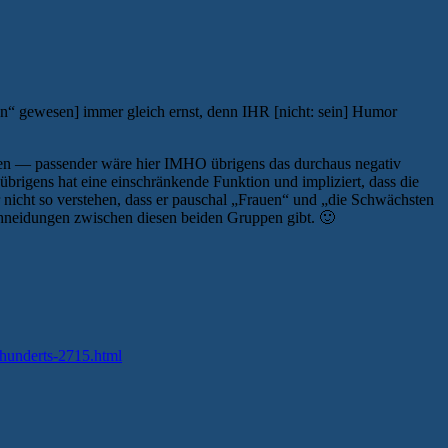
 gewesen] immer gleich ernst, denn IHR [nicht: sein] Humor
anten — passender wäre hier IMHO übrigens das durchaus negativ
igens hat eine einschränkende Funktion und impliziert, dass die
r nicht so verstehen, dass er pauschal „Frauen“ und „die Schwächsten
chneidungen zwischen diesen beiden Gruppen gibt. 🙂
hrhunderts-2715.html