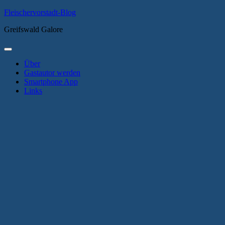
Zum
Fleischervorstadt-Blog
Inhalt
Greifswald Galore
springen
Primäres
Menü
Über
Gastautor werden
Smartphone App
Links