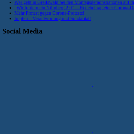
Wer geht in Greifswald bei den Montagsdemonstrationen auf di
„Wir fordern ein Nürnberg 2.0“ —Redebeitrag einer Corona-De
Mehr Protest gegen Corona-Proteste!
Impfen – Verantwortung und Solidarität!
Social Media