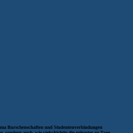
hema Burschenschaften und Studentenverbindungen
n, sondern auch, wie vielschichtig die mitunter zu Tage