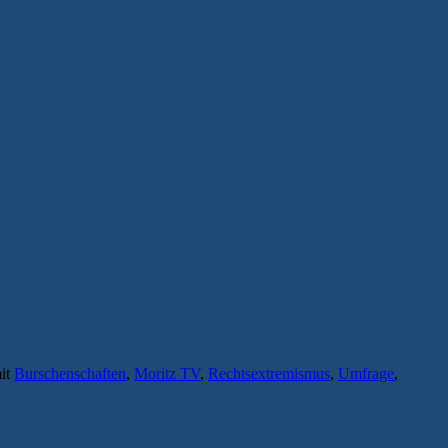
mit
Burschenschaften
,
Moritz TV
,
Rechtsextremismus
,
Umfrage
,