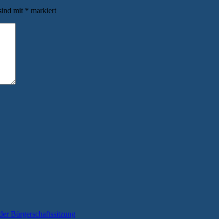
sind mit
*
markiert
der Bürgerschaftssitzung