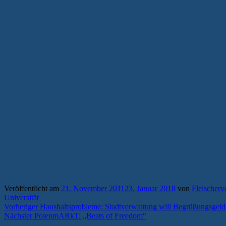
Veröffentlicht am
21. November 2011
23. Januar 2018
von
Fleischerv
Universität
Beitragsnavigation
Vorheriger
Vorheriger
Haushaltsprobleme: Stadtverwaltung will Begrüßungsgeld 
Nächster
Beitrag:
Nächster
PolenmARkT: „Beats of Freedom“
Beitrag: