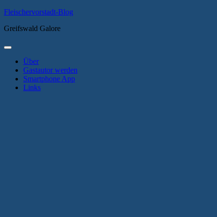
Zum
Fleischervorstadt-Blog
Inhalt
Greifswald Galore
springen
Primäres
Menü
Über
Gastautor werden
Smartphone App
Links