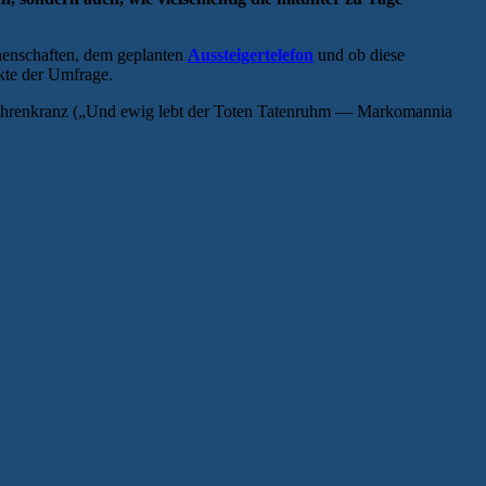
henschaften, dem geplanten
Aussteigertelefon
und ob diese
kte der Umfrage.
d Ehrenkranz („Und ewig lebt der Toten Tatenruhm — Markomannia