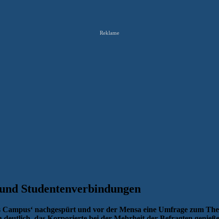
Reklame
 und Studentenverbindungen
des Campus‘ nachgespürt und vor der Mensa eine Umfrage zum T
n deutlich, das Korporierte bei der Mehrheit der Befragten genieße