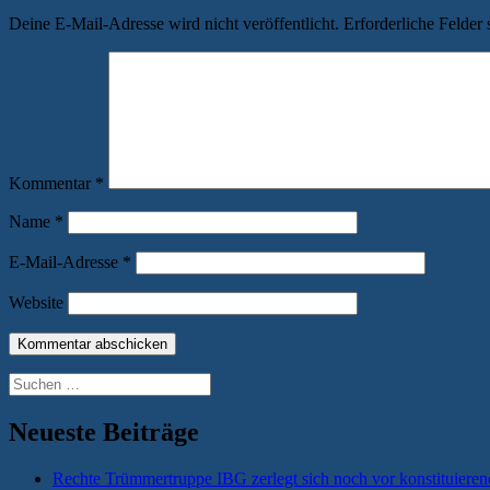
Deine E-Mail-Adresse wird nicht veröffentlicht.
Erforderliche Felder 
Kommentar
*
Name
*
E-Mail-Adresse
*
Website
Suchen
nach:
Neueste Beiträge
Rechte Trümmertruppe IBG zerlegt sich noch vor konstituieren