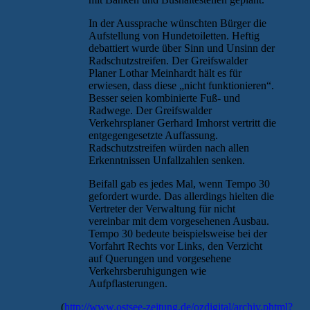
In der Aussprache wünschten Bürger die
Aufstellung von Hundetoiletten. Heftig
debattiert wurde über Sinn und Unsinn der
Radschutzstreifen. Der Greifswalder
Planer Lothar Meinhardt hält es für
erwiesen, dass diese „nicht funktionieren“.
Besser seien kombinierte Fuß- und
Radwege. Der Greifswalder
Verkehrsplaner Gerhard Imhorst vertritt die
entgegengesetzte Auffassung.
Radschutzstreifen würden nach allen
Erkenntnissen Unfallzahlen senken.
Beifall gab es jedes Mal, wenn Tempo 30
gefordert wurde. Das allerdings hielten die
Vertreter der Verwaltung für nicht
vereinbar mit dem vorgesehenen Ausbau.
Tempo 30 bedeute beispielsweise bei der
Vorfahrt Rechts vor Links, den Verzicht
auf Querungen und vorgesehene
Verkehrsberuhigungen wie
Aufpflasterungen.
(
http://www.ostsee-zeitung.de/ozdigital/archiv.phtml?