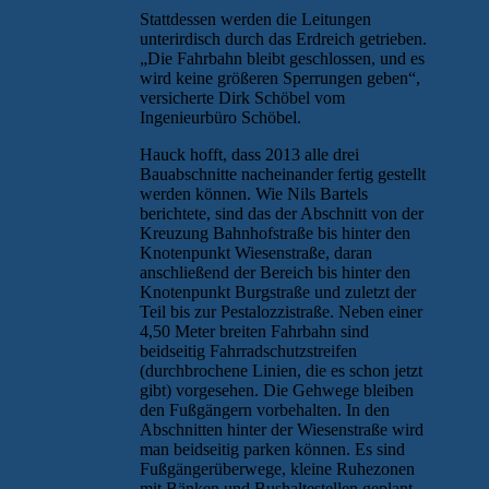
Stattdessen werden die Leitungen
unterirdisch durch das Erdreich getrieben.
„Die Fahrbahn bleibt geschlossen, und es
wird keine größeren Sperrungen geben“,
versicherte Dirk Schöbel vom
Ingenieurbüro Schöbel.
Hauck hofft, dass 2013 alle drei
Bauabschnitte nacheinander fertig gestellt
werden können. Wie Nils Bartels
berichtete, sind das der Abschnitt von der
Kreuzung Bahnhofstraße bis hinter den
Knotenpunkt Wiesenstraße, daran
anschließend der Bereich bis hinter den
Knotenpunkt Burgstraße und zuletzt der
Teil bis zur Pestalozzistraße. Neben einer
4,50 Meter breiten Fahrbahn sind
beidseitig Fahrradschutzstreifen
(durchbrochene Linien, die es schon jetzt
gibt) vorgesehen. Die Gehwege bleiben
den Fußgängern vorbehalten. In den
Abschnitten hinter der Wiesenstraße wird
man beidseitig parken können. Es sind
Fußgängerüberwege, kleine Ruhezonen
mit Bänken und Bushaltestellen geplant.