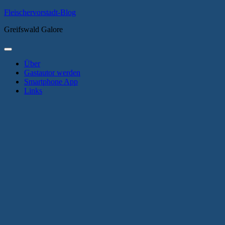
Zum
Fleischervorstadt-Blog
Inhalt
Greifswald Galore
springen
Primäres
Menü
Über
Gastautor werden
Smartphone App
Links