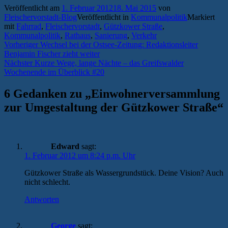
Veröffentlicht am
1. Februar 2012
18. Mai 2015
von
Fleischervorstadt-Blog
Veröffentlicht in
Kommunalpolitik
Markiert
mit
Fahrrad
,
Fleischervorstadt
,
Gützkower Straße
,
Kommunalpolitik
,
Rathaus
,
Sanierung
,
Verkehr
Beitragsnavigation
Vorheriger
Vorheriger
Wechsel bei der Ostsee-Zeitung: Redaktionsleiter
Beitrag:
Benjamin Fischer zieht weiter
Nächster
Nächster
Kurze Wege, lange Nächte – das Greifswalder
Beitrag:
Wochenende im Überblick #20
6 Gedanken zu „
Einwohnerversammlung
zur Umgestaltung der Gützkower Straße
“
Edward
sagt:
1. Februar 2012 um 8:24 p.m. Uhr
Gützkower Straße als Wassergrundstück. Deine Vision? Auch
nicht schlecht.
Antworten
George
sagt: