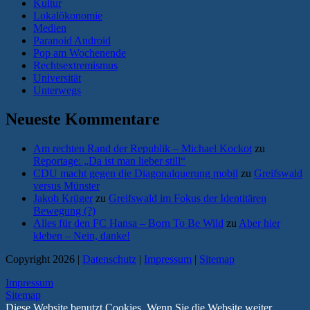
Kultur
Lokalökonomie
Medien
Paranoid Android
Pop am Wochenende
Rechtsextremismus
Universität
Unterwegs
Neueste Kommentare
Am rechten Rand der Republik – Michael Kockot
zu
Reportage: „Da ist man lieber still“
CDU macht gegen die Diagonalquerung mobil
zu
Greifswald
versus Münster
Jakob Krüger
zu
Greifswald im Fokus der Identitären
Bewegung (?)
Alles für den FC Hansa – Born To Be Wild
zu
Aber hier
kleben – Nein, danke!
Copyright 2026 |
Datenschutz
|
Impressum
|
Sitemap
Impressum
Sitemap
Diese Website benutzt Cookies. Wenn Sie die Website weiter