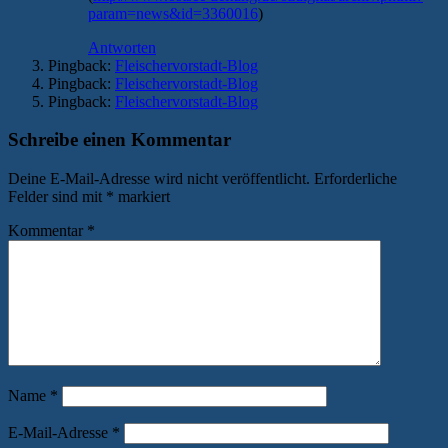
param=news&id=3360016
)
Antworten
Pingback:
Fleischervorstadt-Blog
Pingback:
Fleischervorstadt-Blog
Pingback:
Fleischervorstadt-Blog
Schreibe einen Kommentar
Deine E-Mail-Adresse wird nicht veröffentlicht.
Erforderliche
Felder sind mit
*
markiert
Kommentar
*
Name
*
E-Mail-Adresse
*