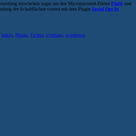
onsumfang inzwischen sogar um den Micropayment-Dienst
Flattr
und
indung der Schaltflächen vorerst mit dem Plugin
Social Opt In
,
Intern
,
Plugin
,
Twitter
,
Umfrage
,
wordpress