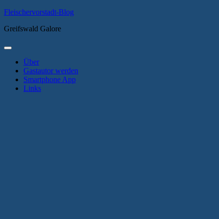
Zum
Fleischervorstadt-Blog
Inhalt
Greifswald Galore
springen
Primäres
Menü
Über
Gastautor werden
Smartphone App
Links