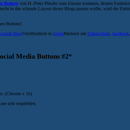
ia Buttons
von H.-Peter Pfeufer zum Einsatz kommen, dessen Funkti
 recht in das schmale Layout dieses Blogs passen wollte, wird die Einb
uen Buttons!
orstadt-Blog
Veröffentlicht in
Intern
Markiert mit
Datenschutz
,
facebook
ocial Media Buttons #2
“
ten. (Chrome v 16)
.me sehr empfehlen.