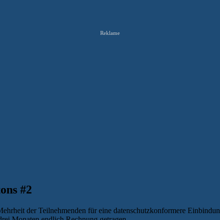
Reklame
tons #2
ehrheit der Teilnehmenden für eine datenschutzkonformere Einbindung
 drei Monaten endlich Rechnung getragen.