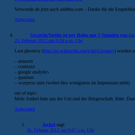
Verwende ab jetzt auch addthis.com – Danke für die Empfehlu
Antworten
Szczecin/Stettin ist per Bahn nur 2 Stunden von Gr
25. Februar 2012 um 9:58 p.m. Uhr
Laut ghostery (
http://en.wikipedia.org/wiki/Ghostery
) werden a
– amazon
– conteaxe
– google analytics
– quantast
– worpress stats (wobei dies wenigstens im Impressum steht)
out of topic:
Mehr Artikel bitte aus der Uni und der Bürgerschaft. Bitte. Da
Antworten
Jockel
sagt:
26. Februar 2012 um 9:47 a.m. Uhr