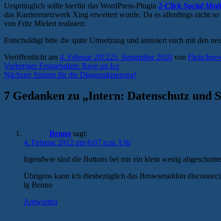
Ursprünglich sollte hierfür das WordPress-Plugin
2-Click Social Med
das Karrierenetzwerk Xing erweitert wurde. Da es allerdings nicht so
von Fritz Mielert realisiert.
Entschuldigt bitte die späte Umsetzung und amüsiert euch mit den ne
Veröffentlicht am
4. Februar 2012
25. September 2020
von
Fleischerv
Beitragsnavigation
Vorheriger
Vorheriger
Festgehalten: Rave on Ice
Nächster
Beitrag:
Nächster
Stimmt für die Diagonalquerung!
Beitrag:
7 Gedanken zu „
Intern: Datenschutz und S
Benno
sagt:
4. Februar 2012 um 6:07 p.m. Uhr
Irgendwie sind die Buttons bei mir ein klein wenig abgeschnit
Übrigens kann ich diesbezüglich das Browseraddon disconnect
lg Benno
Antworten