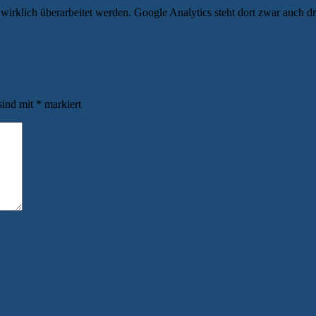
wirklich überarbeitet werden. Google Analytics steht dort zwar auch
sind mit
*
markiert