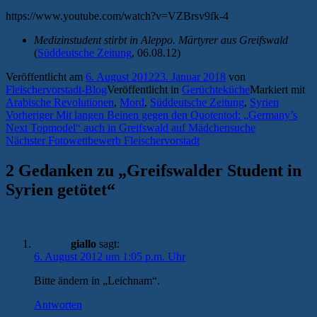
https://www.youtube.com/watch?v=VZBrsv9fk-4
Medizinstudent stirbt in Aleppo. Märtyrer aus Greifswald
(
Süddeutsche Zeitung
, 06.08.12)
Veröffentlicht am
6. August 2012
23. Januar 2018
von
Fleischervorstadt-Blog
Veröffentlicht in
Gerüchteküche
Markiert mit
Arabische Revolutionen
,
Mord
,
Süddeutsche Zeitung
,
Syrien
Beitragsnavigation
Vorheriger
Vorheriger
Mit langen Beinen gegen den Quotentod: „Germany’s
Beitrag:
Next Topmodel“ auch in Greifswald auf Mädchensuche
Nächster
Nächster
Fotowettbewerb Fleischervorstadt
Beitrag:
2 Gedanken zu „
Greifswalder Student in
Syrien getötet
“
giallo
sagt:
6. August 2012 um 1:05 p.m. Uhr
Bitte ändern in „Leichnam“.
Antworten