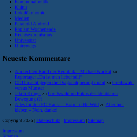
Kommunalpolitik
Kultur
Lokalökonomie
Medien
Paranoid Android
Pop am Wochenende
Rechtsextremismus
Universität
Unterwegs
Neueste Kommentare
Am rechten Rand der Republik – Michael Kockot
zu
Reportage: „Da ist man lieber still“
CDU macht gegen die Diagonalquerung mobil
zu
Greifswald
versus Münster
Jakob Krüger
zu
Greifswald im Fokus der Identitären
Bewegung (?)
Alles für den FC Hansa – Born To Be Wild
zu
Aber hier
kleben – Nein, danke!
Copyright 2026 |
Datenschutz
|
Impressum
|
Sitemap
Impressum
Sitemap