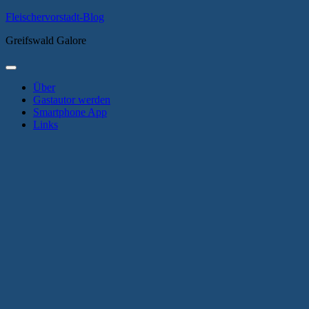
Zum
Fleischervorstadt-Blog
Inhalt
Greifswald Galore
springen
Primäres
Menü
Über
Gastautor werden
Smartphone App
Links