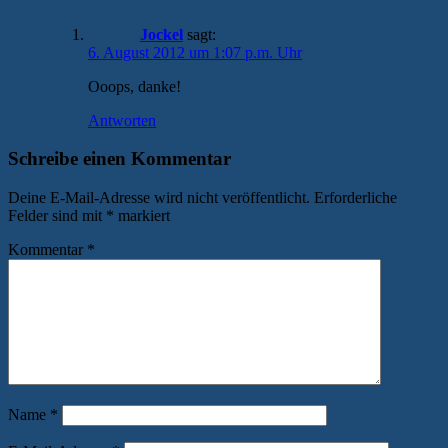
Jockel
sagt:
6. August 2012 um 1:07 p.m. Uhr
Ooops, danke!
Antworten
Schreibe einen Kommentar
Deine E-Mail-Adresse wird nicht veröffentlicht.
Erforderliche
Felder sind mit
*
markiert
Kommentar
*
Name
*