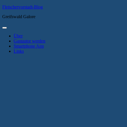
Zum
Fleischervorstadt-Blog
Inhalt
Greifswald Galore
springen
Primäres
Menü
Über
Gastautor werden
Smartphone App
Links