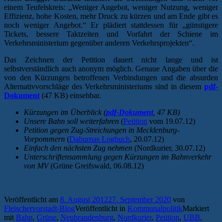
einem Teufelskreis: „Weniger Angebot, weniger Nutzung, weniger
Effizienz, hohe Kosten, mehr Druck zu kürzen und am Ende gibt es
noch weniger Angebot.“ Er plädiert stattdessen für „günstigere
Tickets, bessere Taktzeiten und Vorfahrt der Schiene im
Verkehrsministerium gegenüber anderen Verkehrsprojekten“.
Das Zeichnen der Petition dauert nicht lange und ist
selbstverständlich auch anonym möglich. Genaue Angaben über die
von den Kürzungen betroffenen Verbindungen und die absurden
Alternativvorschläge des Verkehrsministeriums sind in diesem
pdf-
Dokument
(47 KB) einsehbar.
Kürzungen im Überblick (
pdf-Dokument
, 47 KB)
Unsere Bahn soll weiterfahren
(
Petition
vom 19.07.12)
Petition gegen Zug-Streichungen in Mecklenburg-
Vorpommern
(
Daburnas Logbuch
, 20.07.12)
Einfach den nächsten Zug nehmen
(Nordkurier, 30.07.12)
Unterschriftensammlung gegen Kürzungen im Bahnverkehr
von MV
(Grüne Greifswald, 06.08.12)
Veröffentlicht am
8. August 2012
27. September 2020
von
Fleischervorstadt-Blog
Veröffentlicht in
Kommunalpolitik
Markiert
mit
Bahn
,
Grüne
,
Neubrandenburg
,
Nordkurier
,
Petition
,
UBB
,