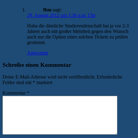
fbm
sagt:
29. August 2012 um 1:36 p.m. Uhr
Haha die dämliche Studierendenschaft hat ja vor 2-3
Jahren auch mit großer Mehrheit gegen den Wunsch
auch nur die Option eines solchen Tickets zu prüfen
gestimmt.
Antworten
Schreibe einen Kommentar
Deine E-Mail-Adresse wird nicht veröffentlicht.
Erforderliche
Felder sind mit
*
markiert
Kommentar
*