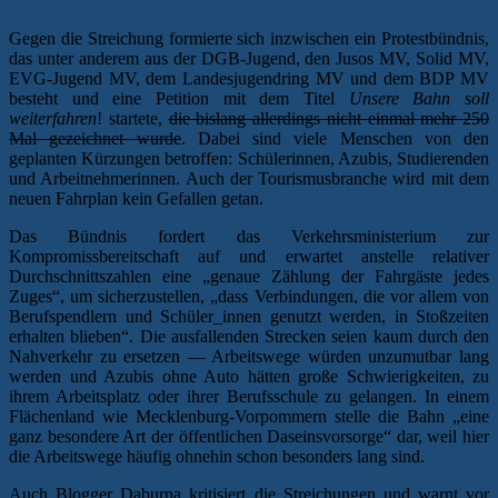
Gegen die Streichung formierte sich inzwischen ein Protestbündnis,
das unter anderem aus der DGB-Jugend, den Jusos MV, Solid MV,
EVG-Jugend MV, dem Landesjugendring MV und dem BDP MV
besteht und eine Petition mit dem Titel
Unsere Bahn soll
weiterfahren
! startete,
die bislang allerdings nicht einmal mehr 250
Mal gezeichnet wurde
. Dabei sind viele Menschen von den
geplanten Kürzungen betroffen: Schülerinnen, Azubis, Studierenden
und Arbeitnehmerinnen. Auch der Tourismusbranche wird mit dem
neuen Fahrplan kein Gefallen getan.
Das Bündnis fordert das Verkehrsministerium zur
Kompromissbereitschaft auf und erwartet anstelle relativer
Durchschnittszahlen eine „genaue Zählung der Fahrgäste jedes
Zuges“, um sicherzustellen, „dass Verbindungen, die vor allem von
Berufspendlern und Schüler_innen genutzt werden, in Stoßzeiten
erhalten blieben“. Die ausfallenden Strecken seien kaum durch den
Nahverkehr zu ersetzen — Arbeitswege würden unzumutbar lang
werden und Azubis ohne Auto hätten große Schwierigkeiten, zu
ihrem Arbeitsplatz oder ihrer Berufsschule zu gelangen. In einem
Flächenland wie Mecklenburg-Vorpommern stelle die Bahn „eine
ganz besondere Art der öffentlichen Daseinsvorsorge“ dar, weil hier
die Arbeitswege häufig ohnehin schon besonders lang sind.
Auch Blogger Daburna kritisiert die Streichungen und warnt vor