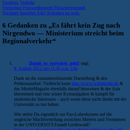
Usedom
,
Verkehr
Beitragsnavigation
Vorheriger
Vorheriger
Fotowettbewerb Fleischervorstadt
Nächster
Beitrag:
Nächster
Speicher Ade! Scheiden tut weh.
Beitrag:
6 Gedanken zu „
Es fährt kein Zug nach
Nirgendwo — Ministerium streicht beim
Regionalverkehr
“
Damit_es_vorwärts_geht!
sagt:
8. August 2012 um 11:20 a.m. Uhr
Dank an die zusammenfassende Darstellung & den
Petitionsaufruf. Vielleicht kann
http://www.webmoritz.de
&
das MoritzMagazin ebenfalls darauf hinweisen & der Asta
übernimmt mal eine seiner Kernaufgaben & kämpft für
studentische Interessen – auch wenn diese nicht direkt mit der
Universität zu tun haben.
Wie stehst Du eigentlich zur Faz-Lobeshymne auf die
ungleiche Machtverteilung zwischen Mietern und Vermietern
in der UNIVERSITÄTsstadt Greifswald?
http://www.faz.net/aktuell/wirtschaft/immobilien/greifswald-