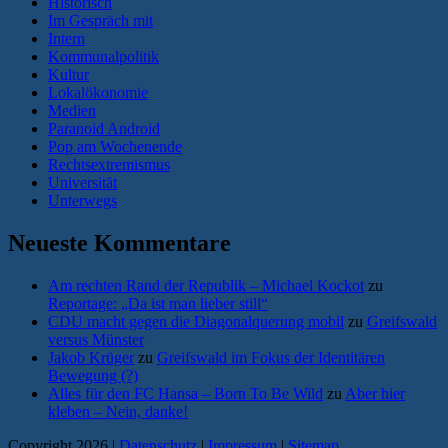
Historisch
Im Gespräch mit
Intern
Kommunalpolitik
Kultur
Lokalökonomie
Medien
Paranoid Android
Pop am Wochenende
Rechtsextremismus
Universität
Unterwegs
Neueste Kommentare
Am rechten Rand der Republik – Michael Kockot
zu
Reportage: „Da ist man lieber still“
CDU macht gegen die Diagonalquerung mobil
zu
Greifswald
versus Münster
Jakob Krüger
zu
Greifswald im Fokus der Identitären
Bewegung (?)
Alles für den FC Hansa – Born To Be Wild
zu
Aber hier
kleben – Nein, danke!
Copyright 2026 |
Datenschutz
|
Impressum
|
Sitemap