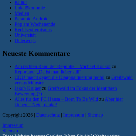
Kultur
Lokalökonomie
Medien
Paranoid Android
Pop am Wochenende
Rechtsextremismus
Universität
Unterwegs
Neueste Kommentare
Am rechten Rand der Republik – Michael Kockot
zu
Reportage: „Da ist man lieber still“
CDU macht gegen die Diagonalquerung mobil
zu
Greifswald
versus Münster
Jakob Krüger
zu
Greifswald im Fokus der Identitären
Bewegung (?)
Alles für den FC Hansa – Born To Be Wild
zu
Aber hier
kleben – Nein, danke!
Copyright 2026 |
Datenschutz
|
Impressum
|
Sitemap
Impressum
Sitemap