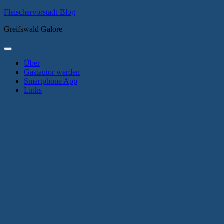
Zum
Fleischervorstadt-Blog
Inhalt
Greifswald Galore
springen
Primäres
Menü
Über
Gastautor werden
Smartphone App
Links