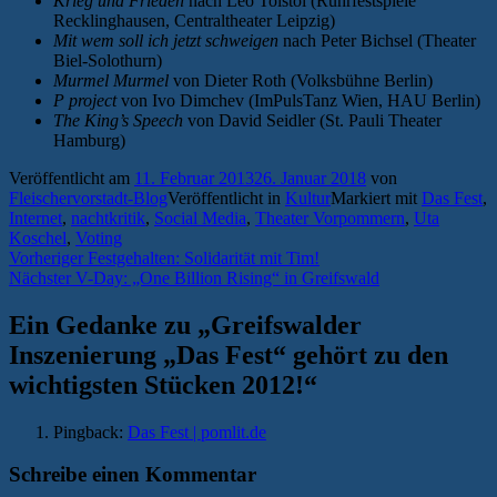
Krieg und Frieden
nach Leo Tolstoi (Ruhrfestspiele
Recklinghausen, Centraltheater Leipzig)
Mit wem soll ich jetzt schweigen
nach Peter Bichsel (Theater
Biel-Solothurn)
Murmel Murmel
von Dieter Roth (Volksbühne Berlin)
P project
von Ivo Dimchev (ImPulsTanz Wien, HAU Berlin)
The King’s Speech
von David Seidler (St. Pauli Theater
Hamburg)
Veröffentlicht am
11. Februar 2013
26. Januar 2018
von
Fleischervorstadt-Blog
Veröffentlicht in
Kultur
Markiert mit
Das Fest
,
Internet
,
nachtkritik
,
Social Media
,
Theater Vorpommern
,
Uta
Koschel
,
Voting
Beitragsnavigation
Vorheriger
Vorheriger
Festgehalten: Solidarität mit Tim!
Nächster
Beitrag:
Nächster
V-Day: „One Billion Rising“ in Greifswald
Beitrag:
Ein Gedanke zu „
Greifswalder
Inszenierung „Das Fest“ gehört zu den
wichtigsten Stücken 2012!
“
Pingback:
Das Fest | pomlit.de
Schreibe einen Kommentar