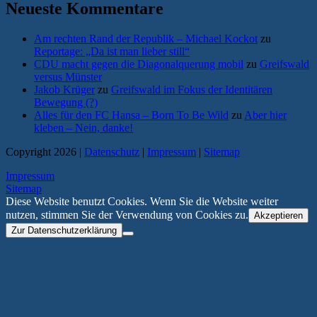
Neueste Kommentare
Am rechten Rand der Republik – Michael Kockot
zu
Reportage: „Da ist man lieber still“
CDU macht gegen die Diagonalquerung mobil
zu
Greifswald
versus Münster
Jakob Krüger
zu
Greifswald im Fokus der Identitären
Bewegung (?)
Alles für den FC Hansa – Born To Be Wild
zu
Aber hier
kleben – Nein, danke!
Copyright 2026 |
Datenschutz
|
Impressum
|
Sitemap
Impressum
Sitemap
Diese Website benutzt Cookies. Wenn Sie die Website weiter
nutzen, stimmen Sie der Verwendung von Cookies zu.
Akzeptieren
Zur Datenschutzerklärung