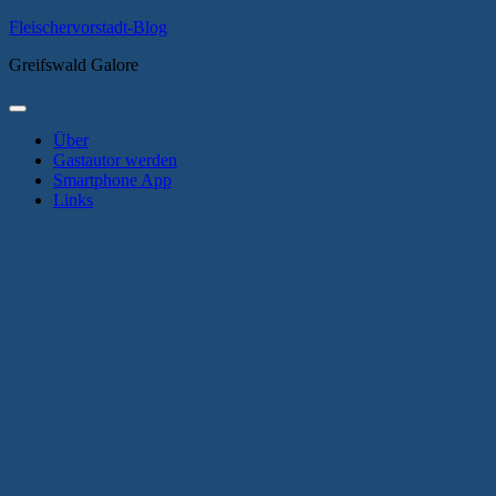
Zum
Fleischervorstadt-Blog
Inhalt
Greifswald Galore
springen
Primäres
Menü
Über
Gastautor werden
Smartphone App
Links