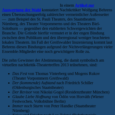
In einem
Artikel zur
Auswertung der Wahl
konstatiert Nachtkritiker Wolfgang Behrens
einen Überraschungserfolg zahlreicher vermeintlicher Außenseiter
— zum Beispiel des St. Pauli Theaters, des Staatstheaters
Nürnberg, des Theater Vorpommerns und des Theaters Biel-
Solothurn — gegenüber den etablierten Schwergewichten der
Branche. Die Gründe hierfür vermutet er in der engen Bindung
zwischen dem Publikum und den überregional weniger beachteten
lokalen Theatern. Im Fall der Greifswalder Inszenierung kommt laut
Behrens diesen Bindungen aufgrund der Nichtverlängerungen vieler
Ensemble-Mitglieder eine noch gewichtigere Rolle zu.
Die zehn Gewinner der Abstimmung, die damit symbolisch am
virtuellen nachtkritik-Theatertreffen 2013 teilnehmen, sind:
Das Fest
von Thomas Vinterberg und Mogens Rukov
(Theater Vorpommern Greifswald)
Der (kommende) Aufstand
nach Friedrich Schiller
(Oldenburgisches Staatstheater)
Der Revisor
von Nikolai Gogol (Residenztheater München)
Glaube Liebe Hoffnung
von Ödön von Horváth (Wiener
Festwochen, Volksbühne Berlin)
Immer noch Sturm
von Peter Handke (Staatstheater
Nürnberg)