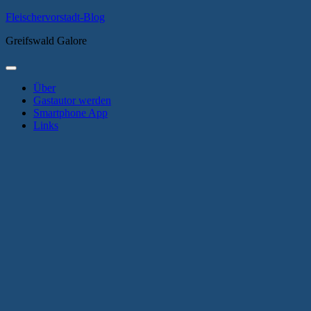
Zum
Fleischervorstadt-Blog
Inhalt
Greifswald Galore
springen
Primäres
Menü
Über
Gastautor werden
Smartphone App
Links