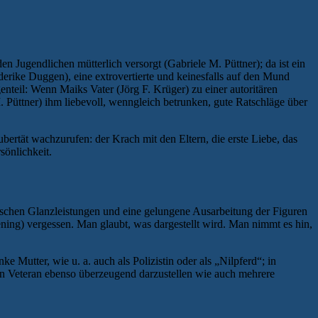
n Jugendlichen mütterlich versorgt (Gabriele M. Püttner); da ist ein
ederike Duggen), eine extrovertierte und keinesfalls auf den Mund
nteil: Wenn Maiks Vater (Jörg F. Krüger) zu einer autoritären
 Püttner) ihm liebevoll, wenngleich betrunken, gute Ratschläge über
rtät wachzurufen: der Krach mit den Eltern, die erste Liebe, das
sönlichkeit.
rischen Glanzleistungen und eine gelungene Ausarbeitung der Figuren
ning) vergessen. Man glaubt, was dargestellt wird. Man nimmt es hin,
e Mutter, wie u. a. auch als Polizistin oder als „Nilpferd“; in
hen Veteran ebenso überzeugend darzustellen wie auch mehrere