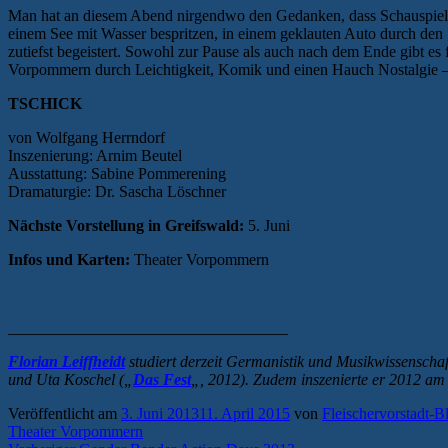
Man hat an diesem Abend nirgendwo den Gedanken, dass Schauspieler J
einem See mit Wasser bespritzen, in einem geklauten Auto durch den 
zutiefst begeistert. Sowohl zur Pause als auch nach dem Ende gibt es
Vorpommern durch Leichtigkeit, Komik und einen Hauch Nostalgie – 
TSCHICK
von Wolfgang Herrndorf
Inszenierung: Arnim Beutel
Ausstattung: Sabine Pommerening
Dramaturgie: Dr. Sascha Löschner
Nächste Vorstellung in Greifswald:
5. Juni
Infos und Karten:
Theater Vorpommern
___________________________________
Florian Leiffheidt
studiert derzeit Germanistik und Musikwissenscha
und Uta Koschel („
Das Fest
„, 2012). Zudem inszenierte er 2012 am
Veröffentlicht am
3. Juni 2013
11. April 2015
von
Fleischervorstadt-B
Theater Vorpommern