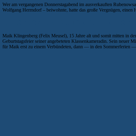
Wer am vergangenen Donnerstagabend im ausverkauften Rubenowsaal
Wolfgang Herrndorf – beiwohnte, hatte das große Vergnügen, einen H
EIN STÜCK ÜBER JUGEND — EIN ST
Maik Klingenberg (Felix Meusel), 15 Jahre alt und somit mitten in de
Geburtstagsfeier seiner angebeteten Klassenkameradin. Sein neuer Mit
für Maik erst zu einem Verbündeten, dann — in den Sommerferien — sc