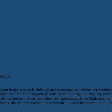
Jörg F.
einen harten wie auch vielleicht an seinen eigenen Fehlern verzweifelnde
lichen: Frederike Duggen als herrlich schnoddrige, quirlige Isa, welc
Rolle des frechen, etwas einfachen Teenager stürzt, der in Maik einen w
d es, die glauben machen, dass hier ein Jugendlicher spricht. Und ger