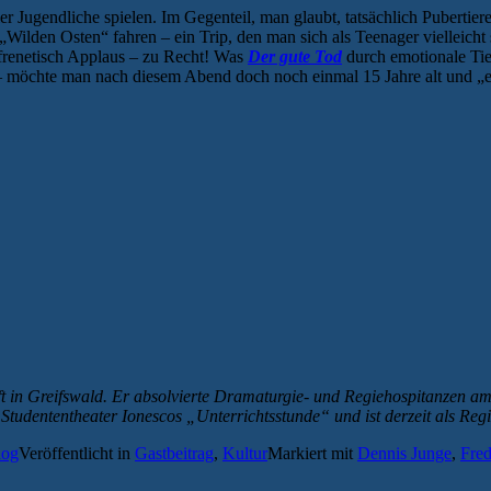
ugendliche spielen. Im Gegenteil, man glaubt, tatsächlich Pubertiere
„Wilden Osten“ fahren – ein Trip, den man sich als Teenager vielleich
 frenetisch Applaus – zu Recht! Was
Der gute Tod
durch emotionale Tie
möchte man nach diesem Abend doch noch einmal 15 Jahre alt und „en
ft in Greifswald. Er absolvierte Dramaturgie- und Regiehospitanzen a
 Studententheater Ionescos
„
Unterrichtsstunde
“ und ist derzeit als Reg
log
Veröffentlicht in
Gastbeitrag
,
Kultur
Markiert mit
Dennis Junge
,
Fre