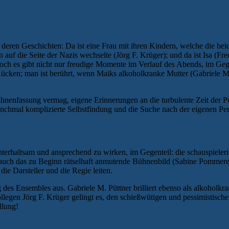
eren Geschichten: Da ist eine Frau mit ihren Kindern, welche die beide
auf die Seite der Nazis wechselte (Jörg F. Krüger); und da ist Isa (Fr
och es gibt nicht nur freudige Momente im Verlauf des Abends, im Gege
Rücken; man ist berührt, wenn Maiks alkoholkranke Mutter (Gabriele M.
nfassung vermag, eigene Erinnerungen an die turbulente Zeit der Pube
anchmal komplizierte Selbstfindung und die Suche nach der eigenen Per
RBAR WANDELBARE SCHAUSPIELER
 unterhaltsam und ansprechend zu wirken, im Gegenteil: die schauspiele
als auch das zu Beginn rätselhaft anmutende Bühnenbild (Sabine Pommere
die Darsteller und die Regie leiten.
 des Ensembles aus. Gabriele M. Püttner brilliert ebenso als alkoholkrank
ollegen Jörg F. Krüger gelingt es, den schießwütigen und pessimistisc
llung!