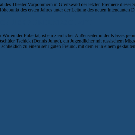
 des Theater Vorpommern in Greifswald der letzten Premiere dieser
öhepunkt des ersten Jahres unter der Leitung des neuen Intendanten D
ÜCK ÜBER FREUNDSCHAFT
n Wirren der Pubertät, ist ein ziemlicher Außenseiter in der Klasse: ge
schüler Tschick (Dennis Junge), ein Jugendlicher mit russischem Migra
hließlich zu einem sehr guten Freund, mit dem er in einem geklauten b