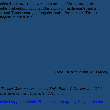
nden dabei zuzusehen, wie sie zu rockiger Musik tanzen, sich in
t selbst herbeigewünscht hat. Das Publikum an diesem Abend ist
fe und Trauer vermag, gelingt der finalen Premiere des Theater
dgeil“ pubertär sein.
(Fotos: Barbara Braun, MuTphoto)
m Theater Vorpommern, u.a. bei Katja Paryla („Nachtasyl“, 2011)
ieassistent bei der „Opernale“ 2013 tätig.
derike Duggen
,
Gabriele Püttner
,
Gastbeitrag
,
Jörg Krüger
,
Löschner
,