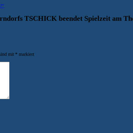
t?“
rrndorfs TSCHICK beendet Spielzeit am T
sind mit
*
markiert