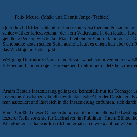
Felix Meusel (Maik) und Dennis Junge (Tschick)
Quer durch Ostdeutschland treffen sie auf verschiedene Personen und d
schießwütiger Kriegsveteran, der vom Widerstand in den letzten Tagen 
gefallene Person, welche bei Maik bleibenden Eindruck hinterlässt. D
Standpauke gegen seinen Sohn ausholt, läuft es einem kalt über den 
das Wichtige im Leben gibt.
Wolfgang Herrndorfs Roman und dessen – nahezu unveränderte – Bühne
Erleben und Hinterfragen von eigenen Erfahrungen – letztlich: die m
ÜBERZEUGEND PUPERTÄR — WUNDE
Arnim Beutels Inszenierung gelingt es, keinesfalls nur für Teenager
lassen die Zuschauer schnell sowohl das reale Alter der Darsteller 
man assoziiert und lässt sich in die Inszenierung entführen, sich durch 
Einen Großteil dieser Glanzleistung macht die darstellerische Leistung
letzterer Rolle sorgt sie für Lachsalven im Publikum. Ihrem Bühnenk
Kleinkinder – Chapeau für solch unterhaltsame wie glaubhafte Darste