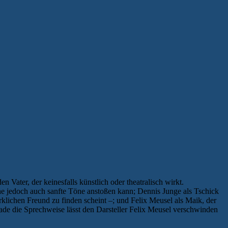
n Vater, der keinesfalls künstlich oder theatralisch wirkt.
he jedoch auch sanfte Töne anstoßen kann; Dennis Junge als Tschick
irklichen Freund zu finden scheint –; und Felix Meusel als Maik, der
ade die Sprechweise lässt den Darsteller Felix Meusel verschwinden