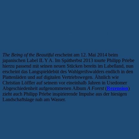
Transzendentale Rinnsale: Melancho-
House im Fluß
The Being of the Beautiful
erscheint am 12. Mai 2014 beim
japanischen Label IL Y A. Im Spätherbst 2013 tourte Philipp Priebe
hierzu passend mit seinen neuen Stücken bereits im Labelland, nun
erscheint das Langspieldebüt des Wahlgreifswalders endlich in den
Plattenläden und auf digitalen Vertriebswegen. Ähnlich wie
Christian Löffler auf seinem vor eineinhalb Jahren in Usedomer
Abgeschiedenheit aufgenommenen Album
A Forest
(
Rezension
)
zieht auch Philipp Priebe inspirierende Impulse aus der hiesigen
Landschaftslage nah am Wasser.