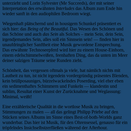
unterzieht und Lorin Sylvester (Me Succeeds), der mit seiner
Interpretation des erwähnten
Interludes
das Album zum Ende hin
wieder sanft in den audiophilen Bedroom wiegt.
Wiegenhaft plätschernd und in housigem Schunkel präsentiert es
sich hier: das
Being of the Beautiful
. Das Wesen des Schönen und
das Schöne und auch
das Sein
als Solches – mein Sein, dein Sein,
irgendjemandes Sein, alles soll ein Sinnsein sein! — finden hier in
unaufdringlicher Sanftheit eine Musik gewordene Entsprechung.
Das erwähnte Technoseepferd wird hier zu einem House-Einhorn,
einem edelschimmelweißen, feenhaften Ding, das da unten im Meer
deiner salzigen Träume seine Runden zieht.
Schönheit, das vergessen oftmals ja viele, hat nämlich nichts mit
Lautheit zu tun, ist nicht irgendein vordergründig präsentes Blenden,
kein brüllposauniges, bürzelwackelndes Poserding, viel eher eben
ein sedimenthaftes Schimmern und Funkeln — klandestin und
sublim, Resultat einer Kunst der Zurücknahme und Weglassung:
Minimal, weißt!
Eine erzählerische Qualität in die wortlose Musik zu bringen,
Stimmungen zu malen — all das gelingt Philipp Priebe auf den
Stücken seines Albums im Sinne eines Best-of-both-Worlds ganz
wunderbar. Das hier ist Musik, für den Ohrensessel, genauso für ein
tröpfelndes Insichselbstzerfließen während der Afterhour.