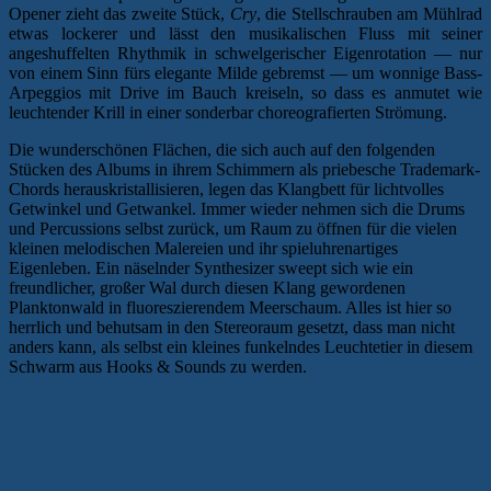
Opener zieht das zweite Stück,
Cry
, die Stellschrauben am Mühlrad
etwas lockerer und lässt den musikalischen Fluss mit seiner
angeshuffelten Rhythmik in schwelgerischer Eigenrotation — nur
von einem Sinn fürs elegante Milde gebremst — um wonnige Bass-
Arpeggios mit Drive im Bauch kreiseln, so dass es anmutet wie
leuchtender Krill in einer sonderbar choreografierten Strömung.
Die wunderschönen Flächen, die sich auch auf den folgenden
Stücken des Albums in ihrem Schimmern als priebesche Trademark-
Chords herauskristallisieren, legen das Klangbett für lichtvolles
Getwinkel und Getwankel. Immer wieder nehmen sich die Drums
und Percussions selbst zurück, um Raum zu öffnen für die vielen
kleinen melodischen Malereien und ihr spieluhrenartiges
Eigenleben. Ein näselnder Synthesizer sweept sich wie ein
freundlicher, großer Wal durch diesen Klang gewordenen
Planktonwald in fluoreszierendem Meerschaum. Alles ist hier so
herrlich und behutsam in den Stereoraum gesetzt, dass man nicht
anders kann, als selbst ein kleines funkelndes Leuchtetier in diesem
Schwarm aus Hooks & Sounds zu werden.