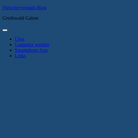
Zum
Fleischervorstadt-Blog
Inhalt
Greifswald Galore
springen
Primäres
Menü
Über
Gastautor werden
Smartphone App
Links