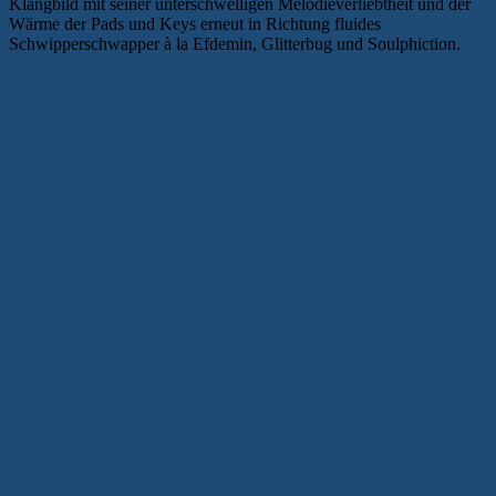
Klangbild mit seiner unterschwelligen Melodieverliebtheit und der
Wärme der Pads und Keys erneut in Richtung fluides
Schwipperschwapper à la Efdemin, Glitterbug und Soulphiction.