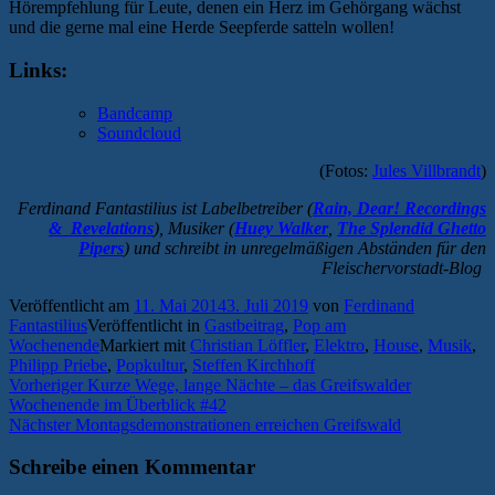
Hörempfehlung für Leute, denen ein Herz im Gehörgang wächst
und die gerne mal eine Herde Seepferde satteln wollen!
Links:
Bandcamp
Soundcloud
(Fotos:
Jules Villbrandt
)
Ferdinand Fantastilius ist Labelbetreiber (
Rain, Dear! Recordings
& Revelations
), Musiker (
Huey Walker
,
The Splendid Ghetto
Pipers
) und schreibt in unregelmäßigen Abständen für den
Fleischervorstadt-Blog
Veröffentlicht am
11. Mai 2014
3. Juli 2019
von
Ferdinand
Fantastilius
Veröffentlicht in
Gastbeitrag
,
Pop am
Wochenende
Markiert mit
Christian Löffler
,
Elektro
,
House
,
Musik
,
Philipp Priebe
,
Popkultur
,
Steffen Kirchhoff
Beitragsnavigation
Vorheriger
Vorheriger
Kurze Wege, lange Nächte – das Greifswalder
Beitrag:
Wochenende im Überblick #42
Nächster
Nächster
Montagsdemonstrationen erreichen Greifswald
Beitrag:
Schreibe einen Kommentar