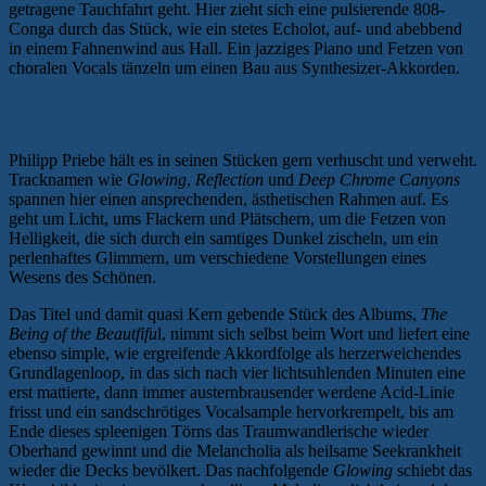
getragene Tauchfahrt geht. Hier zieht sich eine pulsierende 808-
Conga durch das Stück, wie ein stetes Echolot, auf- und abebbend
in einem Fahnenwind aus Hall. Ein jazziges Piano und Fetzen von
choralen Vocals tänzeln um einen Bau aus Synthesizer-Akkorden.
Das Wesen des Schönen in mildem Pump
Philipp Priebe hält es in seinen Stücken gern verhuscht und verweht.
Tracknamen wie
Glowing
,
Reflection
und
Deep Chrome Canyons
spannen hier einen ansprechenden, ästhetischen Rahmen auf. Es
geht um Licht, ums Flackern und Plätschern, um die Fetzen von
Helligkeit, die sich durch ein samtiges Dunkel zischeln, um ein
perlenhaftes Glimmern, um verschiedene Vorstellungen eines
Wesens des Schönen.
Das Titel und damit quasi Kern gebende Stück des Albums,
The
Being of the Beautfifu
l, nimmt sich selbst beim Wort und liefert eine
ebenso simple, wie ergreifende Akkordfolge als herzerweichendes
Grundlagenloop, in das sich nach vier lichtsuhlenden Minuten eine
erst mattierte, dann immer austernbrausender werdene Acid-Linie
frisst und ein sandschrötiges Vocalsample hervorkrempelt, bis am
Ende dieses spleenigen Törns das Traumwandlerische wieder
Oberhand gewinnt und die Melancholia als heilsame Seekrankheit
wieder die Decks bevölkert. Das nachfolgende
Glowing
schiebt das