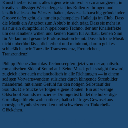
Kunst hierbei ist nun, alles irgendwie sinnvoll so zu arrangieren, in
kreativ schlüssiger Weise dergestalt ins Rollen zu bringen und
letztlich alles so
im Fluss
zu halten, dass es als barschig gründelnder
Groove tiefer geht, als nur ein gehampeltes Halleluja im Club. Dass
die Musik ein Angebot zum Abhub in sich trägt. Dass sie mehr ist
als nur ein dumpfdoller Nippelboard-Techno, der nur Knalleffekte
um des Knallens willen und keinen Raum für Aufbau, keinen Sinn
für Verlauf und gesunde Prokrastination kennt. Dass dich die Musik
nicht unberührt lässt, dich erhebt und mitnimmt, darum geht es
schließlich auch: Tanz die Transzendenz, Freundchen,
Transzendenz!
Philipp Priebe zäumt das Technoseepferd jetzt von der aquatisch-
romantischen Side of Sound auf. Seine Musik geht straight forward,
zugleich aber auch melancholisch in alle Richtungen — in einem
soßigen Vorwärtswandern stilsicher durch klingende Streubilder
mäandernd, mit einem Gefühl für den nötigen Selbstlauf der
Sounds. Die Stücke verfolgen eigene Routen. Ein auf wenige
Oldschool-Sounds reduziertes Drumgerüst bildet die holzerdige
Grundlage für ein wohlsortieres, halbschläfriges Gewusel aus
moosigen Synthesizerwolken und schwebenden Tinkerbell-
Glöckchen.
Sweep and Schwoof im Planktonwald