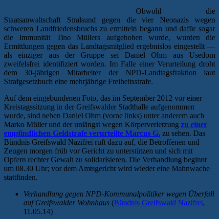
Obwohl die
Staatsanwaltschaft Stralsund gegen die vier Neonazis wegen
schweren Landfriedensbruchs zu ermitteln begann und dafür sogar
die Immunität Tino Müllers aufgehoben wurde, wurden die
Ermittlungen gegen das Landtagsmitglied ergebnislos eingestellt —
als einziger aus der Gruppe sei Daniel Ohm aus Usedom
zweifelsfrei identifiziert worden. Im Falle einer Verurteilung droht
dem 30-jährigen Mitarbeiter der NPD-Landtagsfraktion laut
Strafgesetzbuch eine mehrjährige Freiheitsstrafe.
Auf dem eingebundenen Foto, das im September 2012 vor einer
Kreistagssitzung in der Greifswalder Stadthalle aufgenommen
wurde, sind neben Daniel Ohm (vorne links) unter anderem auch
Marko Müller und der unlängst wegen Körperverletzung
zu einer
empfindlichen Geldstrafe verurteilte Marcus G.
zu sehen. Das
Bündnis Greifswald Nazifrei ruft dazu auf, die Betroffenen und
Zeugen morgen früh vor Gericht zu unterstützen und sich mit
Opfern rechter Gewalt zu solidarisieren. Die Verhandlung beginnt
um 08.30 Uhr; vor dem Amtsgericht wird wieder eine Mahnwache
stattfinden.
Verhandlung gegen NPD-Kommunalpolitiker wegen Überfall
auf Greifswalder Wohnhaus
(
Bündnis Greifswald Nazifrei
,
11.05.14)