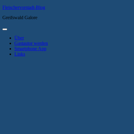
Zum
Fleischervorstadt-Blog
Inhalt
Greifswald Galore
springen
Primäres
Menü
Über
Gastautor werden
Smartphone App
Links