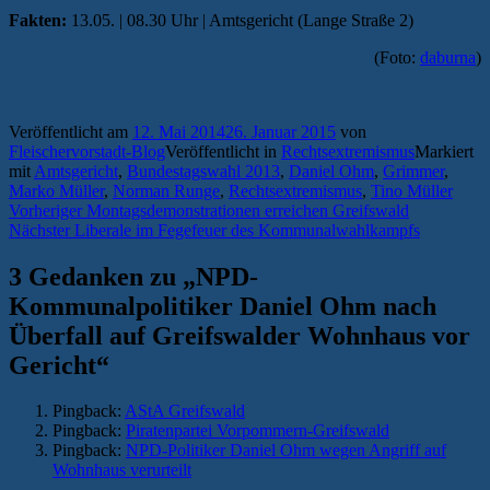
Fakten:
13.05. | 08.30 Uhr | Amtsgericht (Lange Straße 2)
(Foto:
daburna
)
Veröffentlicht am
12. Mai 2014
26. Januar 2015
von
Fleischervorstadt-Blog
Veröffentlicht in
Rechtsextremismus
Markiert
mit
Amtsgericht
,
Bundestagswahl 2013
,
Daniel Ohm
,
Grimmer
,
Marko Müller
,
Norman Runge
,
Rechtsextremismus
,
Tino Müller
Beitragsnavigation
Vorheriger
Vorheriger
Montagsdemonstrationen erreichen Greifswald
Nächster
Beitrag:
Nächster
Liberale im Fegefeuer des Kommunalwahlkampfs
Beitrag:
3 Gedanken zu „
NPD-
Kommunalpolitiker Daniel Ohm nach
Überfall auf Greifswalder Wohnhaus vor
Gericht
“
Pingback:
AStA Greifswald
Pingback:
Piratenpartei Vorpommern-Greifswald
Pingback:
NPD-Politiker Daniel Ohm wegen Angriff auf
Wohnhaus verurteilt