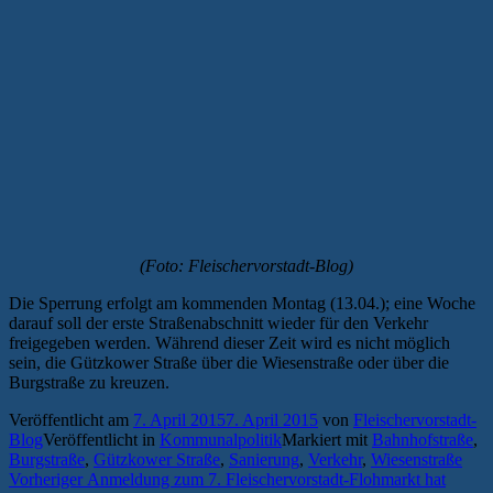
(Foto: Fleischervorstadt-Blog)
Die Sperrung erfolgt am kommenden Montag (13.04.); eine Woche
darauf soll der erste Straßenabschnitt wieder für den Verkehr
freigegeben werden. Während dieser Zeit wird es nicht möglich
sein, die Gützkower Straße über die Wiesenstraße oder über die
Burgstraße zu kreuzen.
Veröffentlicht am
7. April 2015
7. April 2015
von
Fleischervorstadt-
Blog
Veröffentlicht in
Kommunalpolitik
Markiert mit
Bahnhofstraße
,
Burgstraße
,
Gützkower Straße
,
Sanierung
,
Verkehr
,
Wiesenstraße
Beitragsnavigation
Vorheriger
Vorheriger
Anmeldung zum 7. Fleischervorstadt-Flohmarkt hat