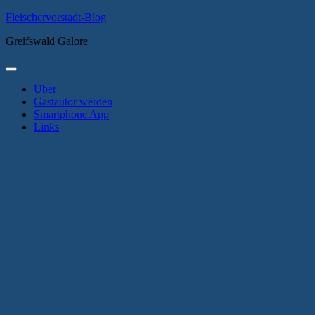
Zum
Fleischervorstadt-Blog
Inhalt
Greifswald Galore
springen
Primäres
Menü
Über
Gastautor werden
Smartphone App
Links