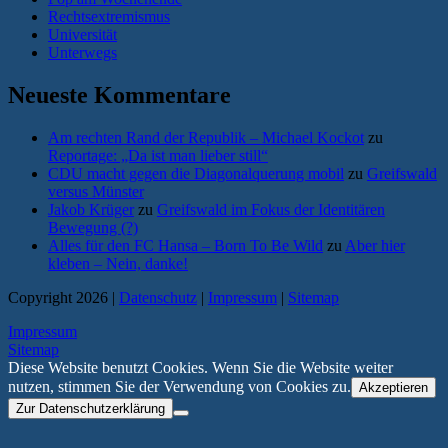
Rechtsextremismus
Universität
Unterwegs
Neueste Kommentare
Am rechten Rand der Republik – Michael Kockot
zu
Reportage: „Da ist man lieber still“
CDU macht gegen die Diagonalquerung mobil
zu
Greifswald
versus Münster
Jakob Krüger
zu
Greifswald im Fokus der Identitären
Bewegung (?)
Alles für den FC Hansa – Born To Be Wild
zu
Aber hier
kleben – Nein, danke!
Copyright 2026 |
Datenschutz
|
Impressum
|
Sitemap
Impressum
Sitemap
Diese Website benutzt Cookies. Wenn Sie die Website weiter
nutzen, stimmen Sie der Verwendung von Cookies zu.
Akzeptieren
Zur Datenschutzerklärung