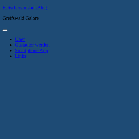
Zum
Fleischervorstadt-Blog
Inhalt
Greifswald Galore
springen
Primäres
Menü
Über
Gastautor werden
Smartphone App
Links