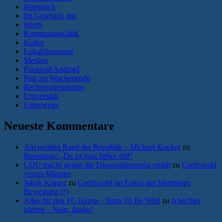
Historisch
Im Gespräch mit
Intern
Kommunalpolitik
Kultur
Lokalökonomie
Medien
Paranoid Android
Pop am Wochenende
Rechtsextremismus
Universität
Unterwegs
Neueste Kommentare
Am rechten Rand der Republik – Michael Kockot
zu
Reportage: „Da ist man lieber still“
CDU macht gegen die Diagonalquerung mobil
zu
Greifswald
versus Münster
Jakob Krüger
zu
Greifswald im Fokus der Identitären
Bewegung (?)
Alles für den FC Hansa – Born To Be Wild
zu
Aber hier
kleben – Nein, danke!