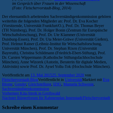
im Gespräch über Frauen in der Wissenschaft
(Foto: Fleischervorstadt-Blog, 2014)
Der ehrenamtlich arbeitenden Sachverständigenkommission gehören
weiterhin die folgenden Mitglieder an: Prof. Dr. Eva Kocher
(Vorsitzende, Universität Frankfurt/O.), Prof. Dr. Thomas Beyer
(TH Nürnberg), Prof. Dr. Holger Bonin (Zentrum für Europäische
Wirtschaftsforschung), Prof. Dr. Ute Klammer (Universität
Duisburg-Essen), Prof. Dr. Uta Meier-Gräwe (Universität Gießen),
Prof. Helmut Rainer (Leibniz-Institut für Wirtschaftsforschung,
Universität München), Prof. Dr. Stephan Rixen (Universität
Bayreuth), Christina Schildmann (Friedrich-Ebert-Stiftung), Prof.
Dr. Carsten Wippermann (Katholische Stiftungsfachhochschule
München), Anne Wizorek (Autorin, Beraterin für digitale Medien,
Aktivistin) sowie Prof. Dr. Aysel Yollu-Tok (Hochschule München).
Veröffentlicht am
13. Mai 2015
25. September 2020
von
Fleischervorstadt-Blog
Veröffentlicht in
Universität
Markiert mit
Eva
Blome
,
Gender
,
Gleichstellung
,
IZfG
,
Manuela Schwesig
,
Sachverständigenkommission
Beitragsnavigation
Vorheriger
Vorheriger
Kita-Streik in Greifswald
Nächster
Beitrag:
Nächster
Bürgerforum für Rah­men­plan Innenstadt/Fleischervorstadt
Beitrag:
Schreibe einen Kommentar