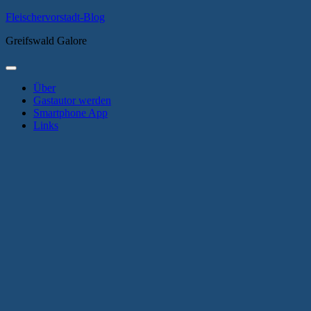
Zum
Fleischervorstadt-Blog
Inhalt
Greifswald Galore
springen
Primäres
Menü
Über
Gastautor werden
Smartphone App
Links