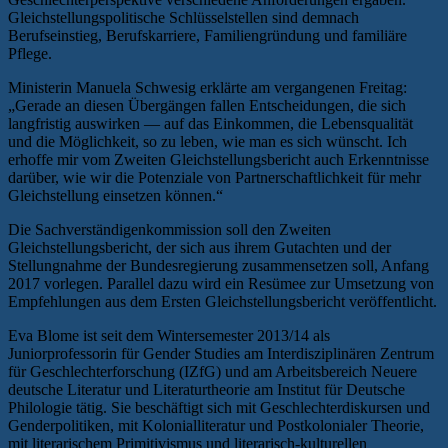
Gleichstellungspolitische Schlüsselstellen sind demnach
Berufseinstieg, Berufskarriere, Familiengründung und familiäre
Pflege.
Ministerin Manuela Schwesig erklärte am vergangenen Freitag:
„Gerade an diesen Übergängen fallen Entscheidungen, die sich
langfristig auswirken — auf das Einkommen, die Lebensqualität
und die Möglichkeit, so zu leben, wie man es sich wünscht. Ich
erhoffe mir vom Zweiten Gleichstellungsbericht auch Erkenntnisse
darüber, wie wir die Potenziale von Partnerschaftlichkeit für mehr
Gleichstellung einsetzen können.“
Die Sachverständigenkommission soll den Zweiten
Gleichstellungsbericht, der sich aus ihrem Gutachten und der
Stellungnahme der Bundesregierung zusammensetzen soll, Anfang
2017 vorlegen. Parallel dazu wird ein Resümee zur Umsetzung von
Empfehlungen aus dem Ersten Gleichstellungsbericht veröffentlicht.
Eva Blome ist seit dem Wintersemester 2013/14 als
Juniorprofessorin für Gender Studies am Interdisziplinären Zentrum
für Geschlechterforschung (IZfG) und am Arbeitsbereich Neuere
deutsche Literatur und Literaturtheorie am Institut für Deutsche
Philologie tätig. Sie beschäftigt sich mit Geschlechterdiskursen und
Genderpolitiken, mit Kolonialliteratur und Postkolonialer Theorie,
mit literarischem Primitivismus und literarisch-kulturellen