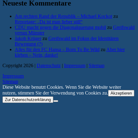
Neueste Kommentare
Am rechten Rand der Republik – Michael Kockot
zu
Reportage: „Da ist man lieber still“
CDU macht gegen die Diagonalquerung mobil
zu
Greifswald
versus Münster
Jakob Krüger
zu
Greifswald im Fokus der Identitären
Bewegung (?)
Alles für den FC Hansa – Born To Be Wild
zu
Aber hier
kleben – Nein, danke!
Copyright 2026 |
Datenschutz
|
Impressum
|
Sitemap
Impressum
Sitemap
Diese Website benutzt Cookies. Wenn Sie die Website weiter
nutzen, stimmen Sie der Verwendung von Cookies zu.
Akzeptieren
Zur Datenschutzerklärung