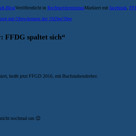
adt-Blog
Veröffentlicht in
Rechtsextremismus
Markiert mit
facebook
,
FF
zert mit Ohrwürmern der 1920er/30er
: FFDG spaltet sich
“
rt, heißt jetzt FFGD 2016, mit Buchstabendreher.
 nicht nochmal ran 😉