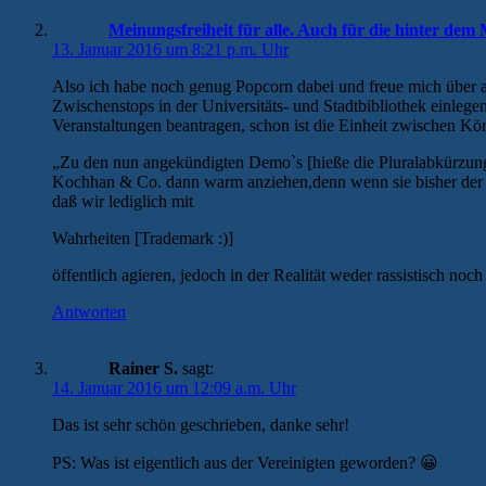
Meinungsfreiheit für alle. Auch für die hinter d
13. Januar 2016 um 8:21 p.m. Uhr
Also ich habe noch genug Popcorn dabei und freue mich über a
Zwischenstops in der Universitäts- und Stadtbibliothek einlegen
Veranstaltungen beantragen, schon ist die Einheit zwischen Kör
„Zu den nun angekündigten Demo`s [hieße die Pluralabkürzun
Kochhan & Co. dann warm anziehen,denn wenn sie bisher der Me
daß wir lediglich mit
Wahrheiten [Trademark :)]
öffentlich agieren, jedoch in der Realität weder rassistisch noch 
Antworten
Rainer S.
sagt:
14. Januar 2016 um 12:09 a.m. Uhr
Das ist sehr schön geschrieben, danke sehr!
PS: Was ist eigentlich aus der Vereinigten geworden? 😀