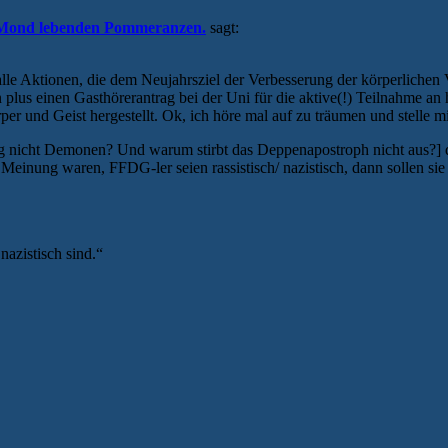
em Mond lebenden Pommeranzen.
sagt:
lle Aktionen, die dem Neujahrsziel der Verbesserung der körperlichen
 plus einen Gasthörerantrag bei der Uni für die aktive(!) Teilnahme an h
per und Geist hergestellt. Ok, ich höre mal auf zu träumen und stelle m
g nicht Demonen? Und warum stirbt das Deppenapostroph nicht aus?] 
inung waren, FFDG-ler seien rassistisch/ nazistisch, dann sollen sie 
nazistisch sind.“