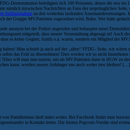
FFDG-Demonstration beteiligten sich 100 Personen, denen die neu in
chickte nämlich inzwischen Nachrichten an Fans der ursprünglichen Seit
che Stellungnahme
zu den weiterhin laufenden Auseinandersetzungen. In
auch der Gruppe MV.Patrioten zugeordnet wird, Bahn. Wer hätte gedacht,
rde anonym bei der Polizei angerufen und behauptet unser Demofahrze
Ordnungsamt mitgeteilt, dass unsere Veranstaltung abgesagt ist! Auch dr
ass es keine Gegner, Antifa o.ä. waren, sondern ein Mitglied der MV.P
 haben! Man schrieb ja auch auf der „alten“ FFDG- Seite, wir wären zu
m selbst das Feld zu übernehmen! Dies werden wir so nicht hinnehmen 
H !Dies will man nun nutzen, um als MV.Patrioten dann in HGW zu dem
chen kann, werden unsere Anhänger uns auch weiter treu bleiben! […
t von Patridiotistan läuft indes weiter. Bei Facebook findet man inzw
egeneinander in Kontakt treten. Die letzten Popcorn-Vorräte sind erstmal