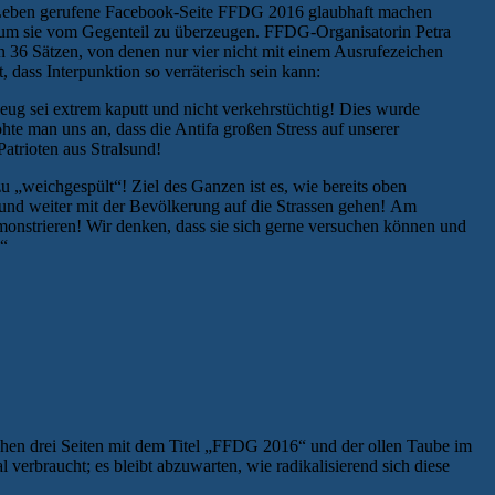
s Leben gerufene Facebook-Seite FFDG 2016 glaubhaft machen
e, um sie vom Gegenteil zu überzeugen. FFDG-Organisatorin Petra
 36 Sätzen, von denen nur vier nicht mit einem Ausrufezeichen
 dass Interpunktion so verräterisch sein kann:
ug sei extrem kaputt und nicht verkehrstüchtig! Dies wurde
ohte man uns an, dass die Antifa großen Stress auf unserer
atrioten aus Stralsund!
 „weichgespült“! Ziel des Ganzen ist es, wie bereits oben
und weiter mit der Bevölkerung auf die Strassen gehen! Am
onstrieren! Wir denken, dass sie sich gerne versuchen können und
]“
ischen drei Seiten mit dem Titel „FFDG 2016“ und der ollen Taube im
 verbraucht; es bleibt abzuwarten, wie radikalisierend sich diese