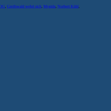
DG
,
Greifswald wehrt sich
,
Mvgida
,
Norbert Kühl
,