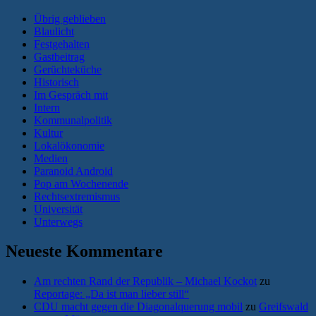
Übrig geblieben
Blaulicht
Festgehalten
Gastbeitrag
Gerüchteküche
Historisch
Im Gespräch mit
Intern
Kommunalpolitik
Kultur
Lokalökonomie
Medien
Paranoid Android
Pop am Wochenende
Rechtsextremismus
Universität
Unterwegs
Neueste Kommentare
Am rechten Rand der Republik – Michael Kockot
zu
Reportage: „Da ist man lieber still“
CDU macht gegen die Diagonalquerung mobil
zu
Greifswald