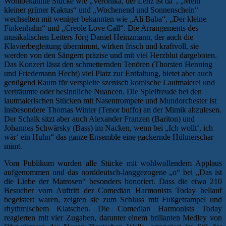
Wohlbekannte Stücke wie „Veronika, der Lenz ist da“, „Mein
kleiner grüner Kaktus“ und „Wochenend und Sonnenschein“
wechselten mit weniger bekannten wie „Ali Baba“, „Der kleine
Finkenhahn“ und „Creole Love Call“. Die Arrangements des
musikalischen Leiters Jörg Daniel Heinzmann, der auch die
Klavierbegleitung übernimmt, wirken frisch und kraftvoll, sie
werden von den Sängern präzise und mit viel Herzblut dargeboten.
Das Konzert lässt den schmetternden Tenören (Thorsten Henning
und Friedemann Hecht) viel Platz zur Entfaltung, bietet aber auch
genügend Raum für verspielte szenisch komische Lautmalerei und
verträumte oder besinnliche Nuancen. Die Spielfreude bei den
lautmalerischen Stücken mit Nasentrompete und Mundorchester ist
insbesondere Thomas Winter (Tenor buffo) an der Mimik abzulesen.
Der Schalk sitzt aber auch Alexander Franzen (Bariton) und
Johannes Schwärsky (Bass) im Nacken, wenn bei „Ich wollt‘, ich
wär‘ ein Huhn“ das ganze Ensemble eine gackernde Hühnerschar
mimt.
Vom Publikum wurden alle Stücke mit wohlwollendem Applaus
aufgenommen und das norddeutsch-langgezogene „o“ bei „Das ist
die Liebe der Matrosen“ besonders honoriert. Dass die etwa 210
Besucher vom Auftritt der Comedian Harmonists Today hellauf
begeistert waren, zeigten sie zum Schluss mit Fußgetrampel und
rhythmischem Klatschen. Die Comedian Harmonists Today
reagierten mit vier Zugaben, darunter einem brillanten Medley von