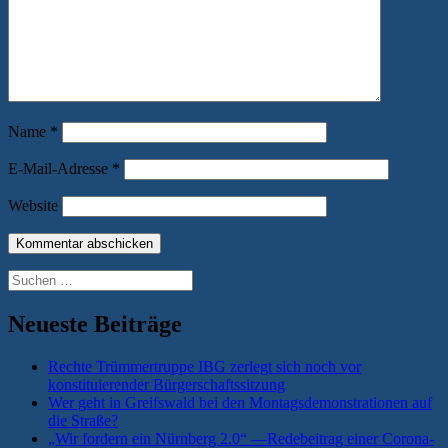
Name
*
E-Mail-Adresse
*
Website
Suchen
nach:
Neueste Beiträge
Rechte Trümmertruppe IBG zerlegt sich noch vor
konstituierender Bürgerschaftssitzung
Wer geht in Greifswald bei den Montagsdemonstrationen auf
die Straße?
„Wir fordern ein Nürnberg 2.0“ —Redebeitrag einer Corona-