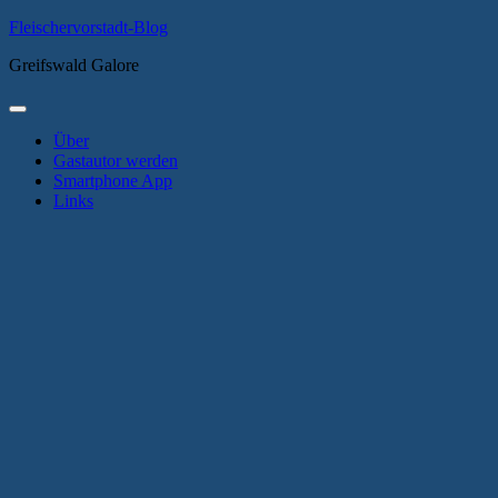
Zum
Fleischervorstadt-Blog
Inhalt
Greifswald Galore
springen
Primäres
Menü
Über
Gastautor werden
Smartphone App
Links