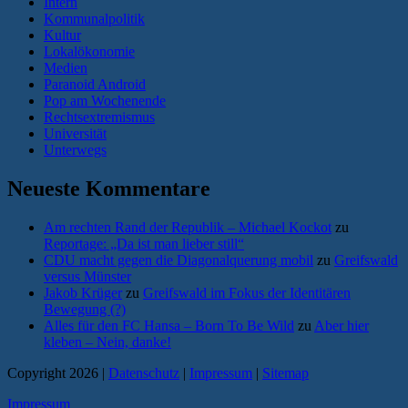
Intern
Kommunalpolitik
Kultur
Lokalökonomie
Medien
Paranoid Android
Pop am Wochenende
Rechtsextremismus
Universität
Unterwegs
Neueste Kommentare
Am rechten Rand der Republik – Michael Kockot
zu
Reportage: „Da ist man lieber still“
CDU macht gegen die Diagonalquerung mobil
zu
Greifswald
versus Münster
Jakob Krüger
zu
Greifswald im Fokus der Identitären
Bewegung (?)
Alles für den FC Hansa – Born To Be Wild
zu
Aber hier
kleben – Nein, danke!
Copyright 2026 |
Datenschutz
|
Impressum
|
Sitemap
Impressum