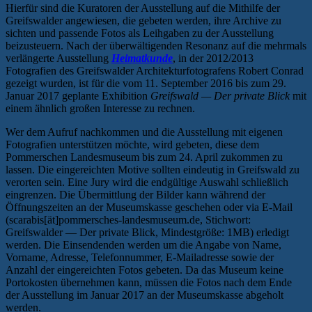
Hierfür sind die Kuratoren der Ausstellung auf die Mithilfe der
Greifswalder angewiesen, die gebeten werden, ihre Archive zu
sichten und passende Fotos als Leihgaben zu der Ausstellung
beizusteuern. Nach der überwältigenden Resonanz auf die mehrmals
verlängerte Ausstellung
Heimatkunde
, in der 2012/2013
Fotografien des Greifswalder Architekturfotografens Robert Conrad
gezeigt wurden, ist für die vom 11. September 2016 bis zum 29.
Januar 2017 geplante Exhibition
Greifswald — Der private Blick
mit
einem ähnlich großen Interesse zu rechnen.
Wer dem Aufruf nachkommen und die Ausstellung mit eigenen
Fotografien unterstützen möchte, wird gebeten, diese dem
Pommerschen Landesmuseum bis zum 24. April zukommen zu
lassen. Die eingereichten Motive sollten eindeutig in Greifswald zu
verorten sein. Eine Jury wird die endgültige Auswahl schließlich
eingrenzen. Die Übermittlung der Bilder kann während der
Öffnungszeiten an der Museumskasse geschehen oder via E-Mail
(scarabis[ät]pommersches-landesmuseum.de, Stichwort:
Greifswalder — Der private Blick, Mindestgröße: 1MB) erledigt
werden. Die Einsendenden werden um die Angabe von Name,
Vorname, Adresse, Telefonnummer, E-Mailadresse sowie der
Anzahl der eingereichten Fotos gebeten. Da das Museum keine
Portokosten übernehmen kann, müssen die Fotos nach dem Ende
der Ausstellung im Januar 2017 an der Museumskasse abgeholt
werden.