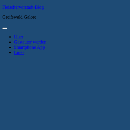
Zum
Fleischervorstadt-Blog
Inhalt
Greifswald Galore
springen
Primäres
Menü
Über
Gastautor werden
Smartphone App
Links