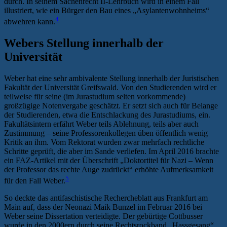
durch. In seinem Sachenrecht II-Lehrbuch wird in einem Fall
illustriert, wie ein Bürger den Bau eines „Asylantenwohnheims“
4
abwehren kann.
Webers Stellung innerhalb der
Universität
Weber hat eine sehr ambivalente Stellung innerhalb der Juristischen
Fakultät der Universität Greifswald. Von den Studierenden wird er
teilweise für seine (im Jurastudium selten vorkommende)
großzügige Notenvergabe geschätzt. Er setzt sich auch für Belange
der Studierenden, etwa die Entschlackung des Jurastudiums, ein.
Fakultätsintern erfährt Weber teils Ablehnung, teils aber auch
Zustimmung – seine Professorenkollegen üben öffentlich wenig
Kritik an ihm. Vom Rektorat wurden zwar mehrfach rechtliche
Schritte geprüft, die aber im Sande verliefen. Im April 2016 brachte
ein FAZ-Artikel mit der Überschrift „Doktortitel für Nazi – Wenn
der Professor das rechte Auge zudrückt“ erhöhte Aufmerksamkeit
5
für den Fall Weber.
So deckte das antifaschistische Rechercheblatt aus Frankfurt am
Main auf, dass der Neonazi Maik Bunzel im Februar 2016 bei
Weber seine Dissertation verteidigte. Der gebürtige Cottbusser
wurde in den 2000ern durch seine Rechtsrockband „Hassgesang“