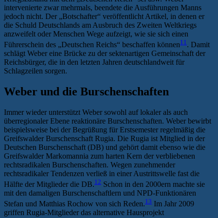
intervenierte zwar mehrmals, beendete die Ausführungen Manns
jedoch nicht. Der „Botschafter“ veröffentlicht Artikel, in denen er
die Schuld Deutschlands am Ausbruch des Zweiten Weltkriegs
anzweifelt oder Menschen Wege aufzeigt, wie sie sich einen
11
Führerschein des „Deutschen Reichs“ beschaffen können
. Damit
schlägt Weber eine Brücke zu der sektenartigen Gemeinschaft der
Reichsbürger, die in den letzten Jahren deutschlandweit für
Schlagzeilen sorgen.
Weber und die Burschenschaften
Immer wieder unterstützt Weber sowohl auf lokaler als auch
überregionaler Ebene reaktionäre Burschenschaften. Weber bewirbt
beispielsweise bei der Begrüßung für Erstsemester regelmäßig die
Greifswalder Burschenschaft Rugia. Die Rugia ist Mitglied in der
Deutschen Burschenschaft (DB) und gehört damit ebenso wie die
Greifswalder Markomannia zum harten Kern der verbliebenen
rechtsradikalen Burschenschaften. Wegen zunehmender
rechtsradikaler Tendenzen verließ in einer Austrittswelle fast die
12
Hälfte der Mitglieder die DB.
Schon in den 2000ern machte sie
mit den damaligen Burschenschaftlern und NPD-Funktionären
13
Stefan und Matthias Rochow von sich Reden.
Im Jahr 2009
griffen Rugia-Mitglieder das alternative Hausprojekt