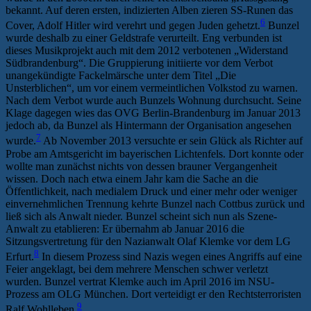
bekannt. Auf deren ersten, indizierten Alben zieren SS-Runen das
6
Cover, Adolf Hitler wird verehrt und gegen Juden gehetzt.
Bunzel
wurde deshalb zu einer Geldstrafe verurteilt. Eng verbunden ist
dieses Musikprojekt auch mit dem 2012 verbotenen „Widerstand
Südbrandenburg“. Die Gruppierung initiierte vor dem Verbot
unangekündigte Fackelmärsche unter dem Titel „Die
Unsterblichen“, um vor einem vermeintlichen Volkstod zu warnen.
Nach dem Verbot wurde auch Bunzels Wohnung durchsucht. Seine
Klage dagegen wies das OVG Berlin-Brandenburg im Januar 2013
jedoch ab, da Bunzel als Hintermann der Organisation angesehen
7
wurde.
Ab November 2013 versuchte er sein Glück als Richter auf
Probe am Amtsgericht im bayerischen Lichtenfels. Dort konnte oder
wollte man zunächst nichts von dessen brauner Vergangenheit
wissen. Doch nach etwa einem Jahr kam die Sache an die
Öffentlichkeit, nach medialem Druck und einer mehr oder weniger
einvernehmlichen Trennung kehrte Bunzel nach Cottbus zurück und
ließ sich als Anwalt nieder. Bunzel scheint sich nun als Szene-
Anwalt zu etablieren: Er übernahm ab Januar 2016 die
Sitzungsvertretung für den Nazianwalt Olaf Klemke vor dem LG
8
Erfurt.
In diesem Prozess sind Nazis wegen eines Angriffs auf eine
Feier angeklagt, bei dem mehrere Menschen schwer verletzt
wurden. Bunzel vertrat Klemke auch im April 2016 im NSU-
Prozess am OLG München. Dort verteidigt er den Rechtsterroristen
9
Ralf Wohlleben.