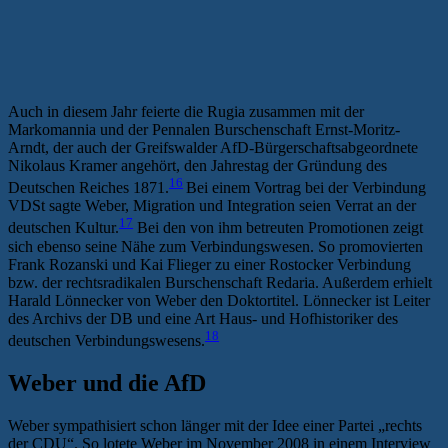
Auch in diesem Jahr feierte die Rugia zusammen mit der
Markomannia und der Pennalen Burschenschaft Ernst-Moritz-
Arndt, der auch der Greifswalder AfD-Bürgerschaftsabgeordnete
Nikolaus Kramer angehört, den Jahrestag der Gründung des
16
Deutschen Reiches 1871.
Bei einem Vortrag bei der Verbindung
VDSt sagte Weber, Migration und Integration seien Verrat an der
17
deutschen Kultur.
Bei den von ihm betreuten Promotionen zeigt
sich ebenso seine Nähe zum Verbindungswesen. So promovierten
Frank Rozanski und Kai Flieger zu einer Rostocker Verbindung
bzw. der rechtsradikalen Burschenschaft Redaria. Außerdem erhielt
Harald Lönnecker von Weber den Doktortitel. Lönnecker ist Leiter
des Archivs der DB und eine Art Haus- und Hofhistoriker des
18
deutschen Verbindungswesens.
Weber und die AfD
Weber sympathisiert schon länger mit der Idee einer Partei „rechts
der CDU“. So lotete Weber im November 2008 in einem Interview