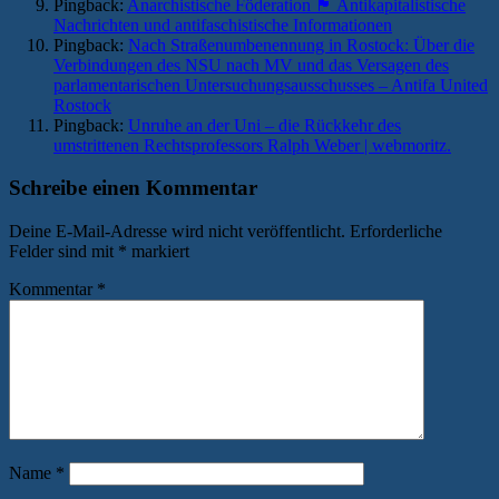
Pingback:
Anarchistische Föderation 🏴 Antikapitalistische
Nachrichten und antifaschistische Informationen
Pingback:
Nach Straßenumbenennung in Rostock: Über die
Verbindungen des NSU nach MV und das Versagen des
parlamentarischen Untersuchungsausschusses – Antifa United
Rostock
Pingback:
Unruhe an der Uni – die Rückkehr des
umstrittenen Rechtsprofessors Ralph Weber | webmoritz.
Schreibe einen Kommentar
Deine E-Mail-Adresse wird nicht veröffentlicht.
Erforderliche
Felder sind mit
*
markiert
Kommentar
*
Name
*