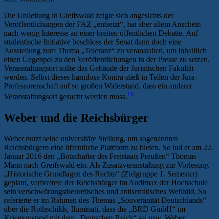
Die Unileitung in Greifswald zeigte sich angesichts der
Veröffentlichungen der FAZ „entsetzt“, hat aber allem Anschein
nach wenig Interesse an einer breiten öffentlichen Debatte. Auf
studentische Initiative beschloss der Senat dann doch eine
Ausstellung zum Thema „Toleranz“ zu veranstalten, um inhaltlich
einen Gegenpol zu den Veröffentlichungen in der Presse zu setzen.
Veranstaltungsort sollte das Gebäude der Juristischen Fakultät
werden. Selbst dieses harmlose Kontra stieß in Teilen der Jura-
Professorenschaft auf so großen Widerstand, dass ein anderer
10
Veranstaltungsort gesucht werden muss.
Weber und die Reichsbürger
Weber nutzt seine universitäre Stellung, um sogenannten
Reichsbürgern eine öffentliche Plattform zu bieten. So lud er am 22.
Januar 2016 den „Botschafter des Freistaats Preußen“ Thomas
Mann nach Greifswald ein. Als Zusatzveranstaltung zur Vorlesung
„Historische Grundlagen des Rechts“ (Zielgruppe 1. Semester)
geplant, verbreitete der Reichsbürger im Audimax der Hochschule
sein verschwörungstheoretisches und antisemitisches Weltbild. So
referierte er im Rahmen des Themas „Souveränität Deutschlands“
über die Rothschilds, Iluminati, dass die „BRD GmbH“ im
Kriegszustand mit dem „Deutschen Reich“ sei usw. Weber