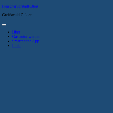
Zum
Fleischervorstadt-Blog
Inhalt
Greifswald Galore
springen
Primäres
Menü
Über
Gastautor werden
Smartphone App
Links