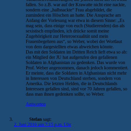
fallen. So z.B. war auf der Krawatte nicht eine nackte,
sondern eine „halbnackte“ Frau abgebildet, die
zumindest ein Höschen an hatte. Die Ansprache am
Anfang der Vorlesung war etwa in diesem Sinne: „Es
mag sein, dass einige von euch (Studierenden) das als
sexistisch empfinden, ich drücke somit meine
Zugehörigkeit zur Heterosexualität und mein
Frauenbegehren aus“, so Weber, wobei der Wortlaut
von dem dargestellten etwas abweichen könnte.
Das mit den Soldaten im Dritten Reich lieft etwa so ab:
ein Mitglied der JU hat aufgerufen den gefallenen
Soldaten in Afghanistan zu gedenken. Das wurde von
Prof. Weber angenommen, danach jedoch kommentiert.
Er meinte, dass die Soldaten in Afghanistan nicht mehr
in Interessen von Deutschland sterben, sondern von
Amerika. Die letzten Helden, die in Deutschlands
Interessen gefallen sind, sind vor 70 Jahren gefallen, so
dass man ihnen gedenken sollte, so Weber.
Antworten
Stefan
sagt:
2. Juni 2016 um 7:15 p.m. Uhr