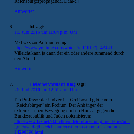
Reichsbürgerpropaganda. Danke.]
Antworten
M
sagt:
10. Juni 2016 um 11:04 p.m. Uhr
Mal was zur Aufmunterung
https://www.youtube.com/watch?v=FdHe7jL4A8U
Villeicht kann ja dann der ein oder andere summend durch
den Abend
Antworten
Fleischervorstadt-Blog
sagt:
26. Juni 2016 um 12:51 a.m. Uhr
Ein Professor der Universität Greifswald gibt einem
„Reichsbürger“ ein Podium. Der Anhänger der
extremistischen Bewegung darf im Hörsaal gegen die
Bundesrepublik und Juden polemisieren:
http://www.faz.net/aktuell/feuilleton/forschung-und-lehre/uni-
greifswald-gibt-reichsbuerger-thomas-mann-ein-podium-
14298896.html