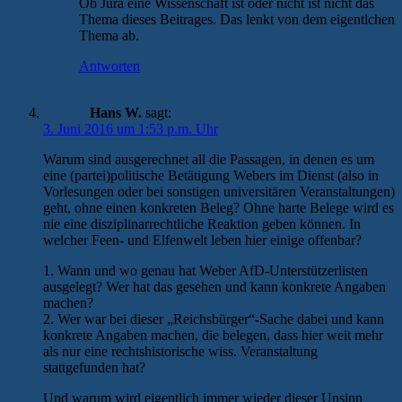
Ob Jura eine Wissenschaft ist oder nicht ist nicht das
Thema dieses Beitrages. Das lenkt von dem eigentlchen
Thema ab.
Antworten
Hans W.
sagt:
3. Juni 2016 um 1:53 p.m. Uhr
Warum sind ausgerechnet all die Passagen, in denen es um
eine (partei)politische Betätigung Webers im Dienst (also in
Vorlesungen oder bei sonstigen universitären Veranstaltungen)
geht, ohne einen konkreten Beleg? Ohne harte Belege wird es
nie eine disziplinarrechtliche Reaktion geben können. In
welcher Feen- und Elfenwelt leben hier einige offenbar?
1. Wann und wo genau hat Weber AfD-Unterstützerlisten
ausgelegt? Wer hat das gesehen und kann konkrete Angaben
machen?
2. Wer war bei dieser „Reichsbürger“-Sache dabei und kann
konkrete Angaben machen, die belegen, dass hier weit mehr
als nur eine rechtshistorische wiss. Veranstaltung
stattgefunden hat?
Und warum wird eigentlich immer wieder dieser Unsinn