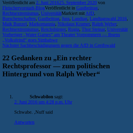
Veröffentlicht am
2. Juni 2016
25. September 2020
von
Fleischervorstadt-Blog
Veröffentlicht in
Gastbeitrag
,
Rechtsextremismus
,
Universität
Markiert mit
AfD
,
Burschenschaften
,
Gastbeitrag
,
Jura
,
Landtag
,
Landtagswahl 2016
,
Maik Bunzel
,
Markomannia
,
Nikolaus Kramer
,
Ralph Weber
,
Rechtsextremismus
,
Reichsbürger
,
Rugia
,
Thor Steinar
,
Universität
Beitragsnavigation
Vorheriger
Vorheriger
„Water Games“ am Theater Vorpommern — Ibsens
Beitrag:
„Volksfeind“ goes Simbabwe
Nächster
Nächster
Sachbeschädigungen gegen die AfD in Greifswald
Beitrag:
22 Gedanken zu „
Ein rechter
Rechtsprofessor — zum politischen
Hintergrund von Ralph Weber
“
Schwabilon
sagt:
2. Juni 2016 um 4:28 p.m. Uhr
Schwabe. ‚Nuff said
Antworten