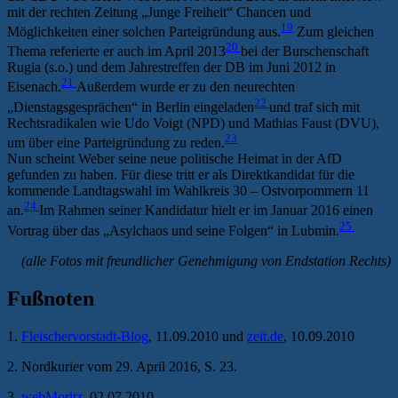
mit der rechten Zeitung „Junge Freiheit“ Chancen und
19
Möglichkeiten einer solchen Parteigründung aus.
Zum gleichen
20
Thema referierte er auch im April 2013
bei der Burschenschaft
Rugia (s.o.) und dem Jahrestreffen der DB im Juni 2012 in
21
Eisenach.
Außerdem wurde er zu den neurechten
22
„Dienstagsgesprächen“ in Berlin eingeladen
und traf sich mit
Rechtsradikalen wie Udo Voigt (NPD) und Mathias Faust (DVU),
23
um über eine Parteigründung zu reden.
Nun scheint Weber seine neue politische Heimat in der AfD
gefunden zu haben. Für diese tritt er als Direktkandidat für die
kommende Landtagswahl im Wahlkreis 30 – Ostvorpommern 11
24
an.
Im Rahmen seiner Kandidatur hielt er im Januar 2016 einen
25
Vortrag über das „Asylchaos und seine Folgen“ in Lubmin.
(alle Fotos mit freundlicher Genehmigung von Endstation Rechts)
Fußnoten
1.
Fleischervorstadt-Blog
, 11.09.2010 und
zeit.de
, 10.09.2010
2. Nordkurier vom 29. April 2016, S. 23.
3.
webMoritz
, 02.07.2010