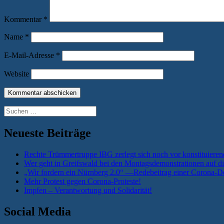
Kommentar
*
Name
*
E-Mail-Adresse
*
Website
Suchen
nach:
Neueste Beiträge
Rechte Trümmertruppe IBG zerlegt sich noch vor konstituieren
Wer geht in Greifswald bei den Montagsdemonstrationen auf di
„Wir fordern ein Nürnberg 2.0“ —Redebeitrag einer Corona-De
Mehr Protest gegen Corona-Proteste!
Impfen – Verantwortung und Solidarität!
Social Media