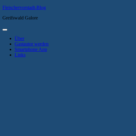
Zum
Fleischervorstadt-Blog
Inhalt
Greifswald Galore
springen
Primäres
Menü
Über
Gastautor werden
Smartphone App
Links