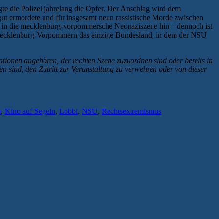
te die Polizei jahrelang die Opfer. Der Anschlag wird dem
ut ermordete und für insgesamt neun rassistische Morde zwischen
e in die mecklenburg-vorpommersche Neonaziszene hin – dennoch ist
 Mecklenburg-Vorpommern das einzige Bundesland, in dem der NSU
tionen angehören, der rechten Szene zuzuordnen sind oder bereits in
n sind, den Zutritt zur Veranstaltung zu verwehren oder von dieser
n
,
Kino auf Segeln
,
Lobbi
,
NSU
,
Rechtsextremismus