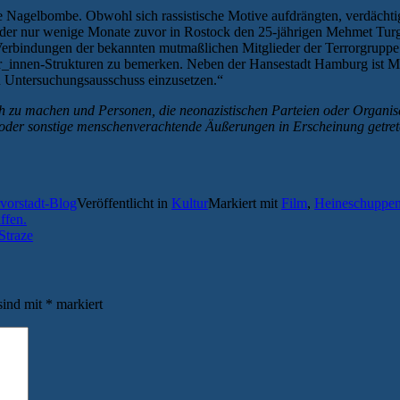
 Nagelbombe. Obwohl sich rassistische Motive aufdrängten, verdächtig
 der nur wenige Monate zuvor in Rostock den 25-jährigen Mehmet Turg
 Verbindungen der bekannten mutmaßlichen Mitglieder der Terrorgrupp
zer_innen-Strukturen zu bemerken. Neben der Hansestadt Hamburg ist
en Untersuchungsausschuss einzusetzen.“
h zu machen und Personen, die neonazistischen Parteien oder Organisa
he oder sonstige menschenverachtende Äußerungen in Erscheinung getrete
rvorstadt-Blog
Veröffentlicht in
Kultur
Markiert mit
Film
,
Heineschuppe
ffen.
Straze
sind mit
*
markiert