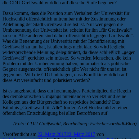
die CDU Greifswald wirklich auf dieselbe Stufe begeben?
Dazu kommt, dass die Position zum Verhalten der Universität für
Hochschild offensichtlich untrennbar mit der Zustimmung oder
Ablehnung der Stadt Greifswald selbst ist. Nur wer gegen die
Umbenennung der Universität ist, scheint für ihn „für Greifswald“
zu sein. Alle anderen sind daher offensichtlich „gegen Greifswald“.
Was die Benennung der Universität mit der Identifizierung mit
Greifswald zu tun hat, ist allerdings nicht klar. So wird jegliche
widersprechende Meinung delegitimiert, da diese schließlich „gegen
Greifswald“ gerichtet sein müsste. So werden Menschen, die kein
Problem mit der Umbenennung haben, automatisch als politischer
Gegner ausgemacht, offensichtlich gilt: Wer nicht für uns ist, ist
gegen uns. Will die CDU mittragen, dass Konflikte wirklich auf
diese Art vereinfacht und polarisiert werden?
Ist es angebracht, dass ein hochrangiges Parteimitglied die Regeln
des demokratischen Umgangs miteinander so verletzt und seine
Kollegen aus der Bürgerschaft so respektlos behandelt? Das
Bündnis „Greifswald für Alle“ fordert Axel Hochschild zu einer
öffentlichen Entschuldigung bei allen Betroffenen auf.
(Foto: CDU Greifswald, Bearbeitung: Fleischervorstadt-Blog)
Veröffentlicht am
22. März 2017
22. März 2017
von