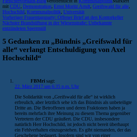
Fleischervorstadt-Blog
Veröffentlicht in
Kommunalpolitik
Markiert
mit
CDU
,
Demonstration
,
Ernst Moritz Arndt
,
Greifswald für alle
,
Hochschild
,
Kommunalpolitik
,
Universität
Beitragsnavigation
Vorheriger
Vorheriger
Frauentagsparty: Offener Brief an den Kontorkeller
Nächster
Beitrag:
Nächster
Brandstiftung in der Wiesenstraße: Unbekannte
Beitrag:
entzündeten Sperrmüll
5 Gedanken zu „
Bündnis „Greifswald für
alle“ verlangt Entschuldigung von Axel
Hochschild
“
FBMri
sagt:
22. März 2017 um 6:35 p.m. Uhr
Die Solidarität von „Greifswald für alle“ ist wirklich
erfreulich, aber letztlich sehe ich das Bündnis als unbeteiligte
Dritte an. Die Betroffenen und deren Fraktionen haben ja
bereits mehrfach ihre Meinung zu diesem Thema gegenüber
Vertretern der CDU geäußert. Die CDU, insbesondere
natürlich Herr Hochschild, ist jedoch nicht bereit überhaupt
ein Fehlverhalten einzugestehen. Es gibt niemanden, der das
Geschehene bedauert. Insofern sind wir von einer