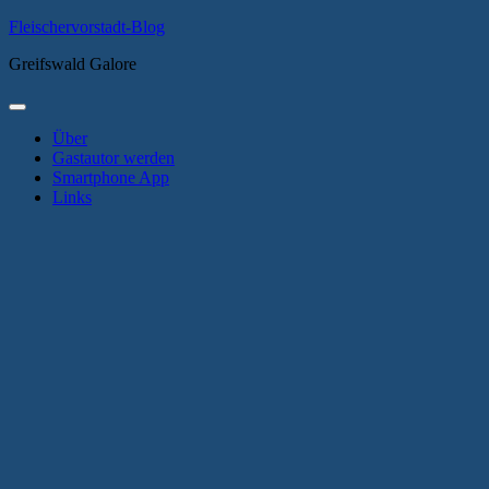
Zum
Fleischervorstadt-Blog
Inhalt
Greifswald Galore
springen
Primäres
Menü
Über
Gastautor werden
Smartphone App
Links