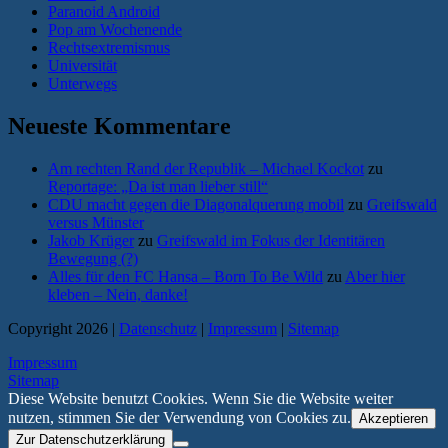
Paranoid Android
Pop am Wochenende
Rechtsextremismus
Universität
Unterwegs
Neueste Kommentare
Am rechten Rand der Republik – Michael Kockot
zu
Reportage: „Da ist man lieber still“
CDU macht gegen die Diagonalquerung mobil
zu
Greifswald
versus Münster
Jakob Krüger
zu
Greifswald im Fokus der Identitären
Bewegung (?)
Alles für den FC Hansa – Born To Be Wild
zu
Aber hier
kleben – Nein, danke!
Copyright 2026 |
Datenschutz
|
Impressum
|
Sitemap
Impressum
Sitemap
Diese Website benutzt Cookies. Wenn Sie die Website weiter
nutzen, stimmen Sie der Verwendung von Cookies zu.
Akzeptieren
Zur Datenschutzerklärung