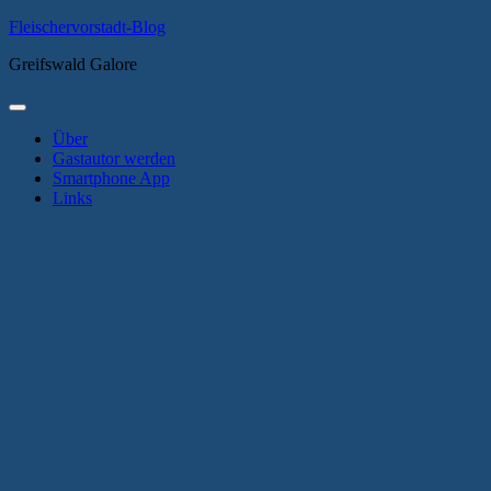
Zum
Fleischervorstadt-Blog
Inhalt
Greifswald Galore
springen
Primäres
Menü
Über
Gastautor werden
Smartphone App
Links