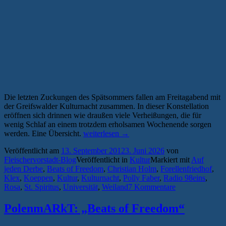
Die letzten Zuckungen des Spätsommers fallen am Freitagabend mit
der Greifswalder Kulturnacht zusammen. In dieser Konstellation
eröffnen sich drinnen wie draußen viele Verheißungen, die für
wenig Schlaf an einem trotzdem erholsamen Wochenende sorgen
„Kurze
werden. Eine Übersicht.
weiterlesen
→
Wege,
Veröffentlicht am
13. September 2012
3. Juni 2026
von
lange
Fleischervorstadt-Blog
Veröffentlicht in
Kultur
Markiert mit
Auf
Nächte
jeden Derbe
,
Beats of Freedom
,
Christian Holm
,
Forellenfriedhof
,
–
Klex
,
Koeppen
,
Kultur
,
Kulturnacht
,
Polly Faber
,
Radio 98eins
,
das
Rosa
,
St. Spiritus
,
Universität
,
Weiland
7 Kommentare
Greifswalder
Wochenende
im
PolenmARkT: „Beats of Freedom“
Überblick
#28“