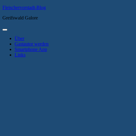
Zum
Fleischervorstadt-Blog
Inhalt
Greifswald Galore
springen
Primäres
Menü
Über
Gastautor werden
Smartphone App
Links