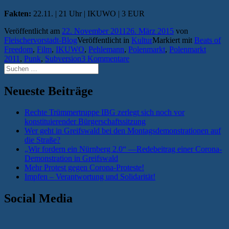
Fakten:
22.11. | 21 Uhr | IKUWO | 3 EUR
Veröffentlicht am
22. November 2011
26. März 2015
von
Fleischervorstadt-Blog
Veröffentlicht in
Kultur
Markiert mit
Beats of
Freedom
,
Film
,
IKUWO
,
Pehlemann
,
Polenmarkt
,
Polenmarkt
2011
,
Punk
,
Subversion
3 Kommentare
Suchen
nach:
Neueste Beiträge
Rechte Trümmertruppe IBG zerlegt sich noch vor
konstituierender Bürgerschaftssitzung
Wer geht in Greifswald bei den Montagsdemonstrationen auf
die Straße?
„Wir fordern ein Nürnberg 2.0“ —Redebeitrag einer Corona-
Demonstration in Greifswald
Mehr Protest gegen Corona-Proteste!
Impfen – Verantwortung und Solidarität!
Social Media