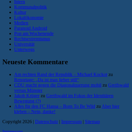
Intern
Kommunalpolitik
Kultur
Lokalökonomie
Medien
Paranoid Android
Pop am Wochenende
Rechtsextremismus
Universität
Unterwegs
Neueste Kommentare
Am rechten Rand der Republik – Michael Kockot
zu
Reportage: „Da ist man lieber still“
CDU macht gegen die Diagonalquerung mobil
zu
Greifswald
versus Münster
Jakob Krüger
zu
Greifswald im Fokus der Identitären
Bewegung (?)
Alles für den FC Hansa – Born To Be Wild
zu
Aber hier
kleben – Nein, danke!
Copyright 2026 |
Datenschutz
|
Impressum
|
Sitemap
Impressum