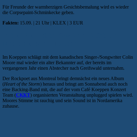
Für Freunde der warmherzigen Gesichtsbemalung wird es wieder
die Corpsepaint-Schminkecke geben.
Fakten:
15.09. | 21 Uhr | KLEX | 3 EUR
KOEPPEN: SONGWRITER COLIN
MOORE IST ZURÜCK
Im Koeppen schlägt mit dem kanadischen Singer-/Songwriter Colin
Moore mal wieder ein alter Bekannter auf, der bereits im
vergangenen Jahr einen Abstecher nach Greifswald unternahm.
Der Rockpoet aus Montreal bringt demnächst ein neues Album
(
Heart of the Storm
) heraus und bringt am Sonnabend auch noch
eine Backing-Band mit, die auf der vom Café Koeppen Konzert
Team (
CKKT
) organisierten Veranstaltung unplugged spielen wird.
Moores Stimme ist rauchig und sein Sound ist in Nordamerika
zuhause.