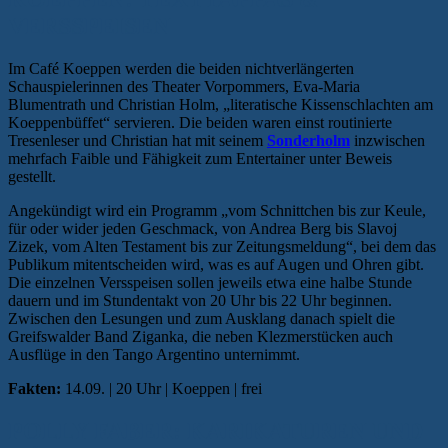
VERSSPEISEN
Im Café Koeppen werden die beiden nichtverlängerten
Schauspielerinnen des Theater Vorpommers, Eva-Maria
Blumentrath und Christian Holm, „literatische Kissenschlachten am
Koeppenbüffet“ servieren. Die beiden waren einst routinierte
Tresenleser und Christian hat mit seinem
Sonderholm
inzwischen
mehrfach Faible und Fähigkeit zum Entertainer unter Beweis
gestellt.
Angekündigt wird ein Programm „vom Schnittchen bis zur Keule,
für oder wider jeden Geschmack, von Andrea Berg bis Slavoj
Zizek, vom Alten Testament bis zur Zeitungsmeldung“, bei dem das
Publikum mitentscheiden wird, was es auf Augen und Ohren gibt.
Die einzelnen Versspeisen sollen jeweils etwa eine halbe Stunde
dauern und im Stundentakt von 20 Uhr bis 22 Uhr beginnen.
Zwischen den Lesungen und zum Ausklang danach spielt die
Greifswalder Band Ziganka, die neben Klezmerstücken auch
Ausflüge in den Tango Argentino unternimmt.
Fakten:
14.09. | 20 Uhr | Koeppen | frei
POLLY FABER: KARIKATUREN UND