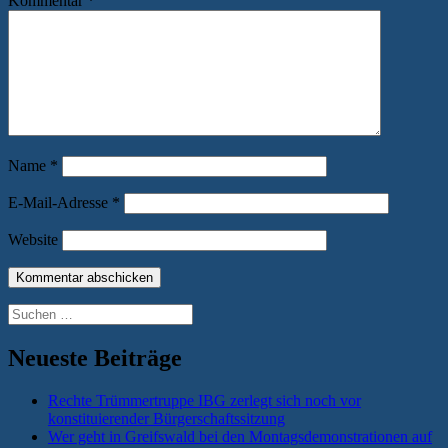
Kommentar
*
Name
*
E-Mail-Adresse
*
Website
Suchen
nach:
Neueste Beiträge
Rechte Trümmertruppe IBG zerlegt sich noch vor
konstituierender Bürgerschaftssitzung
Wer geht in Greifswald bei den Montagsdemonstrationen auf