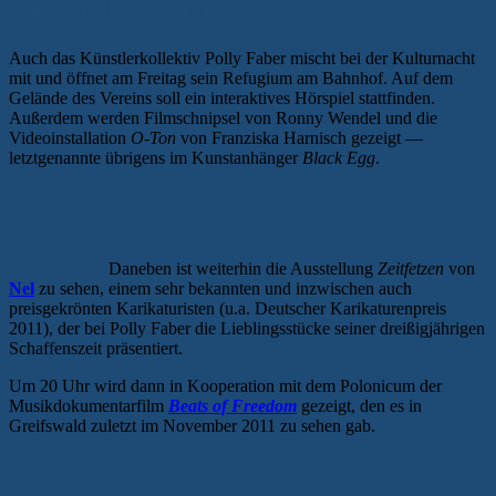
HÖRSPIEL INTERAKTIV
Auch das Künstlerkollektiv Polly Faber mischt bei der Kulturnacht
mit und öffnet am Freitag sein Refugium am Bahnhof. Auf dem
Gelände des Vereins soll ein interaktives Hörspiel stattfinden.
Außerdem werden Filmschnipsel von Ronny Wendel und die
Videoinstallation
O-Ton
von Franziska Harnisch gezeigt —
letztgenannte übrigens im Kunstanhänger
Black Egg
.
Daneben ist weiterhin die Ausstellung
Zeitfetzen
von
Nel
zu sehen, einem sehr bekannten und inzwischen auch
preisgekrönten Karikaturisten (u.a. Deutscher Karikaturenpreis
2011), der bei Polly Faber die Lieblingsstücke seiner dreißigjährigen
Schaffenszeit präsentiert.
Um 20 Uhr wird dann in Kooperation mit dem Polonicum der
Musikdokumentarfilm
Beats of Freedom
gezeigt, den es in
Greifswald zuletzt im November 2011 zu sehen gab.