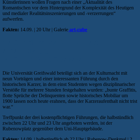
Künstlerinnen wollen Fragen nach einer „Aktualität des
Romantischen vor dem Hintergrund der Komplexität des Heutigen
und medialer Realitätsinszenierungen und -verzerrungen“
aufwerfen.
Fakten:
14.09. | 20 Uhr | Galerie
art-cube
NACHTS IM KARZER: DAS
AKADEMISCHE
BEGLEITPROGRAMM
Die Universität Greifswald beteiligt sich an der Kulturnacht mit
neun Vorträgen und einer interessanten Führung durch den
historischen Karzer, in dem einst Studenten wegen disziplinarischer
Verstöße für mehrere Stunden festgehalten wurden: „bunte Graffitis,
flotte Sprüche der Delinquenten sowie historisches Mobiliar um
1900 lassen noch heute erahnen, dass der Karzeraufenthalt nicht trist
war.“
Treffpunkt der drei kostenpflichtigen Führungen, die halbstündlich
zwischen 22 Uhr und 23 Uhr angeboten werden, ist der
Rubenowplatz gegenüber dem Uni-Hauptgebäude.
Fakten:
14.09. | halbstündlich ab 22 Uhr | Rubenow-Denkmal | 2