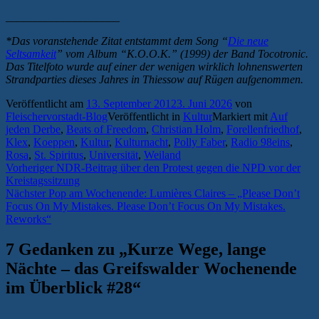
____________________
*Das voranstehende Zitat entstammt dem Song “
Die neue
Seltsamkeit
” vom Album “K.O.O.K.” (1999) der Band Tocotronic.
Das Titelfoto wurde auf einer der wenigen wirklich lohnenswerten
Strandparties dieses Jahres in Thiessow auf Rügen aufgenommen.
Veröffentlicht am
13. September 2012
3. Juni 2026
von
Fleischervorstadt-Blog
Veröffentlicht in
Kultur
Markiert mit
Auf
jeden Derbe
,
Beats of Freedom
,
Christian Holm
,
Forellenfriedhof
,
Klex
,
Koeppen
,
Kultur
,
Kulturnacht
,
Polly Faber
,
Radio 98eins
,
Rosa
,
St. Spiritus
,
Universität
,
Weiland
Beitragsnavigation
Vorheriger
Vorheriger
NDR-Beitrag über den Protest gegen die NPD vor der
Beitrag:
Kreistagssitzung
Nächster
Nächster
Pop am Wochenende: Lumières Claires – „Please Don’t
Beitrag:
Focus On My Mistakes. Please Don’t Focus On My Mistakes.
Reworks“
7 Gedanken zu „
Kurze Wege, lange
Nächte – das Greifswalder Wochenende
im Überblick #28
“