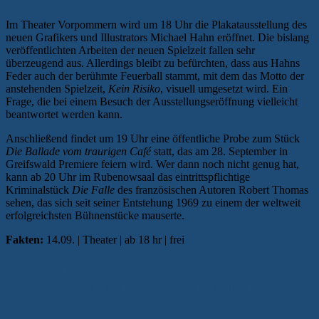
Im Theater Vorpommern wird um 18 Uhr die Plakatausstellung des
neuen Grafikers und Illustrators Michael Hahn eröffnet. Die bislang
veröffentlichten Arbeiten der neuen Spielzeit fallen sehr
überzeugend aus. Allerdings bleibt zu befürchten, dass aus Hahns
Feder auch der berühmte Feuerball stammt, mit dem das Motto der
anstehenden Spielzeit,
Kein Risiko
, visuell umgesetzt wird. Ein
Frage, die bei einem Besuch der Ausstellungseröffnung vielleicht
beantwortet werden kann.
Anschließend findet um 19 Uhr eine öffentliche Probe zum Stück
Die Ballade vom traurigen Café
statt, das am 28. September in
Greifswald Premiere feiern wird. Wer dann noch nicht genug hat,
kann ab 20 Uhr im Rubenowsaal das eintrittspflichtige
Kriminalstück
Die Falle
des französischen Autoren Robert Thomas
sehen, das sich seit seiner Entstehung 1969 zu einem der weltweit
erfolgreichsten Bühnenstücke mauserte.
Fakten:
14.09. | Theater | ab 18 hr | frei
RADIO 98EINS:
WOHNZIMMERKONZERT IM
FUNKHAUS