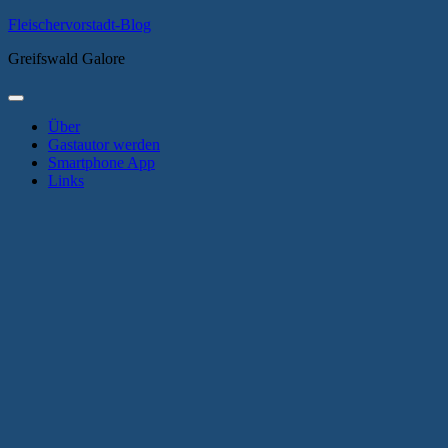
Zum
Fleischervorstadt-Blog
Inhalt
Greifswald Galore
springen
Primäres
Menü
Über
Gastautor werden
Smartphone App
Links