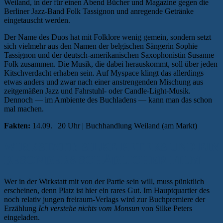
Weiland, in der für einen Abend Bücher und Magazine gegen die
Berliner Jazz-Band Folk Tassignon und anregende Getränke
eingetauscht werden.
Der Name des Duos hat mit Folklore wenig gemein, sondern setzt
sich vielmehr aus den Namen der belgischen Sängerin Sophie
Tassignon und der deutsch-amerikanischen Saxophonistin Susanne
Folk zusammen. Die Musik, die dabei herauskommt, soll über jeden
Kitschverdacht erhaben sein. Auf Myspace klingt das allerdings
etwas anders und zwar nach einer anstrengenden Mischung aus
zeitgemäßen Jazz und Fahrstuhl- oder Candle-Light-Musik.
Dennoch — im Ambiente des Buchladens — kann man das schon
mal machen.
Fakten:
14.09. | 20 Uhr | Buchhandlung Weiland (am Markt)
WIRKSTATT: SILKE PETERS UND EIN
BESONDERS SCHÄDLICHER FILM
Wer in der Wirkstatt mit von der Partie sein will, muss pünktlich
erscheinen, denn Platz ist hier ein rares Gut. Im Hauptquartier des
noch relativ jungen freiraum-Verlags wird zur Buchpremiere der
Erzählung
Ich verstehe nichts vom Monsun
von Silke Peters
eingeladen.