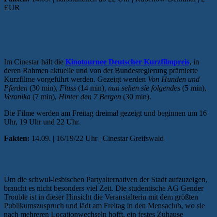
EUR
CINESTAR: KINOTOURNEE
DEUTSCHER KURZFILMPREIS
Im Cinestar hält die
Kinotournee Deutscher Kurzfilmpreis
, in
deren Rahmen aktuelle und von der Bundesregierung prämierte
Kurzfilme vorgeführt werden. Gezeigt werden
Von Hunden und
Pferden
(30 min),
Fluss
(14 min),
nun sehen sie folgendes
(5 min),
Veronika
(7 min),
Hinter den 7 Bergen
(30 min).
Die Filme werden am Freitag dreimal gezeigt und beginnen um 16
Uhr, 19 Uhr und 22 Uhr.
Fakten:
14.09. | 16/19/22 Uhr | Cinestar Greifswald
GENDER TROUBLE
Um die schwul-lesbischen Partyalternativen der Stadt aufzuzeigen,
braucht es nicht besonders viel Zeit. Die studentische AG Gender
Trouble ist in dieser Hinsicht die Veranstalterin mit dem größten
Publikumszuspruch und lädt am Freitag in den Mensaclub, wo sie
nach mehreren Locationwechseln hofft, ein festes Zuhause