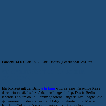
Fakten:
14.09. | ab 18.30 Uhr | 98eins (Loeffler-Str. 28) | frei
ST. SPIRITUS: ITALIENISCHER
CANZONE
Ein Konzert mit der Band
e la luna
wird als eine „fesselnde Reise
durch ein musikalisches Arkadien“ angekündigt. Das in Berlin
lebende Trio um die in Florenz geborene Sängerin Eva Spagna, die
gemeinsam mit dem Gitarristen Holger Schliestedt und Martin
Klenk an Cello und Saxophon unterwegs ist, gibt eine