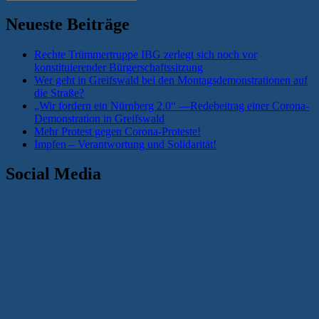
Treffer
nach:
in
Neueste Beiträge
Greifswald“
Rechte Trümmertruppe IBG zerlegt sich noch vor
konstituierender Bürgerschaftssitzung
Wer geht in Greifswald bei den Montagsdemonstrationen auf
die Straße?
„Wir fordern ein Nürnberg 2.0“ —Redebeitrag einer Corona-
Demonstration in Greifswald
Mehr Protest gegen Corona-Proteste!
Impfen – Verantwortung und Solidarität!
Social Media