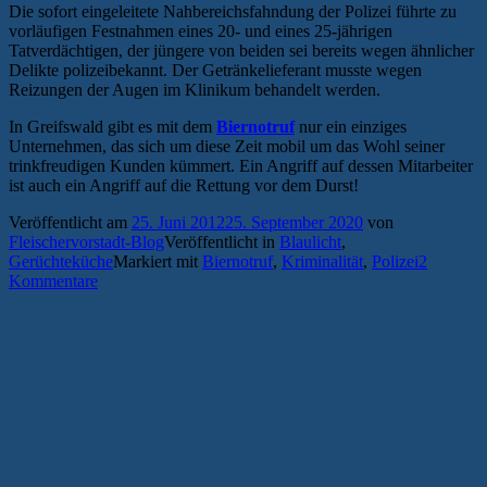
Die sofort eingeleitete Nahbereichsfahndung der Polizei führte zu
vorläufigen Festnahmen eines 20- und eines 25-jährigen
Tatverdächtigen, der jüngere von beiden sei bereits wegen ähnlicher
Delikte polizeibekannt. Der Getränkelieferant musste wegen
Reizungen der Augen im Klinikum behandelt werden.
In Greifswald gibt es mit dem
Biernotruf
nur ein einziges
Unternehmen, das sich um diese Zeit mobil um das Wohl seiner
trinkfreudigen Kunden kümmert. Ein Angriff auf dessen Mitarbeiter
ist auch ein Angriff auf die Rettung vor dem Durst!
Veröffentlicht am
25. Juni 2012
25. September 2020
von
Fleischervorstadt-Blog
Veröffentlicht in
Blaulicht
,
Gerüchteküche
Markiert mit
Biernotruf
,
Kriminalität
,
Polizei
2
Kommentare