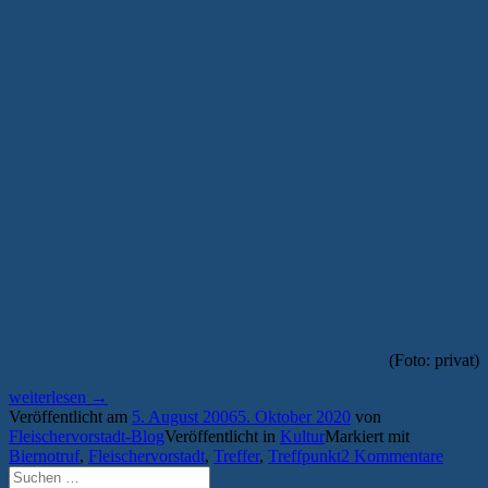
(Foto: privat)
„Hart
weiterlesen
→
aber
Veröffentlicht am
5. August 2006
5. Oktober 2020
von
herzlich
Fleischervorstadt-Blog
Veröffentlicht in
Kultur
Markiert mit
—
Biernotruf
,
Fleischervorstadt
,
Treffer
,
Treffpunkt
2 Kommentare
der
Suchen