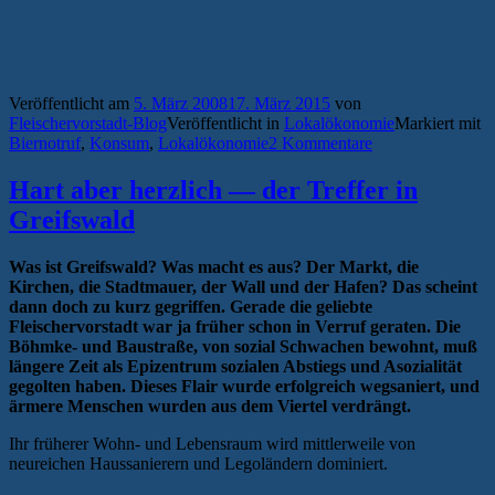
Veröffentlicht am
5. März 2008
17. März 2015
von
Fleischervorstadt-Blog
Veröffentlicht in
Lokalökonomie
Markiert mit
Biernotruf
,
Konsum
,
Lokalökonomie
2 Kommentare
Hart aber herzlich — der Treffer in
Greifswald
Was ist Greifswald? Was macht es aus? Der Markt, die
Kirchen, die Stadtmauer, der Wall und der Hafen? Das scheint
dann doch zu kurz gegriffen. Gerade die geliebte
Fleischervorstadt war ja früher schon in Verruf geraten. Die
Böhmke- und Baustraße, von sozial Schwachen bewohnt, muß
längere Zeit als Epizentrum sozialen Abstiegs und Asozialität
gegolten haben. Dieses Flair wurde erfolgreich wegsaniert, und
ärmere Menschen wurden aus dem Viertel verdrängt.
Ihr früherer Wohn- und Lebensraum wird mittlerweile von
neureichen Haussanierern und Legoländern dominiert.