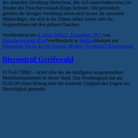
des aktuellen Sternburg-Sternchens, das sich (ausschnittsweise) im
Header des Fleischervorstadt-Blogs befindet. Mir persönlich
gefallen die lässigen Sternburg-Ideen auch besser als unrasierte
Mittdreißiger, die sich in die Dünen fallen lassen oder die
Skipperfritzen mit den grünen Flaschen.
Veröffentlicht am
4. April 2009
21. Dezember 2017
von
Fleischervorstadt-Blog
Veröffentlicht in
Medien
Markiert mit
Biernotruf
,
Flickr
,
Kevin Neitzel
,
Medien
,
Sternburg
3 Kommentare
Biernotruf Greifswald
0170-6179083 – sicher eine der am häufigsten ausgetauschten
Mobilfunknummern in dieser Stadt. Das Nordmagazin hat am
02.02.08 einen Beitrag über die konkrete Tätigkeit des Engels der
Bierseligkeit gesendet.