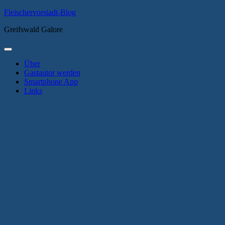
Zum
Fleischervorstadt-Blog
Inhalt
Greifswald Galore
springen
Primäres
Menü
Über
Gastautor werden
Smartphone App
Links