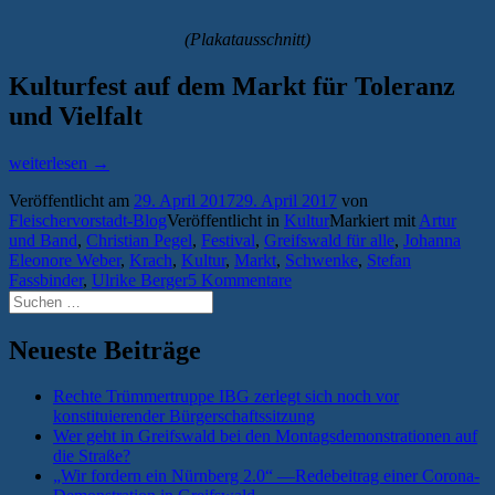
(Plakatausschnitt)
Kulturfest auf dem Markt für Toleranz
und Vielfalt
„Greifswalder
weiterlesen
→
Kulturfest
Veröffentlicht am
29. April 2017
29. April 2017
von
am
Fleischervorstadt-Blog
Veröffentlicht in
Kultur
Markiert mit
Artur
1.
und Band
,
Christian Pegel
,
Festival
,
Greifswald für alle
,
Johanna
Mai
Eleonore Weber
,
Krach
,
Kultur
,
Markt
,
Schwenke
,
Stefan
für
Fassbinder
,
Ulrike Berger
5 Kommentare
Solidarität
Suchen
und
nach:
Weltoffenheit“
Neueste Beiträge
Rechte Trümmertruppe IBG zerlegt sich noch vor
konstituierender Bürgerschaftssitzung
Wer geht in Greifswald bei den Montagsdemonstrationen auf
die Straße?
„Wir fordern ein Nürnberg 2.0“ —Redebeitrag einer Corona-