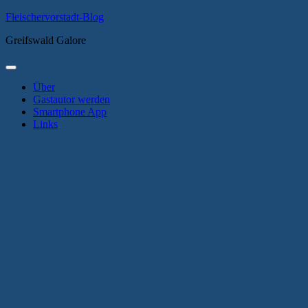
Zum
Fleischervorstadt-Blog
Inhalt
Greifswald Galore
springen
Primäres
Menü
Über
Gastautor werden
Smartphone App
Links