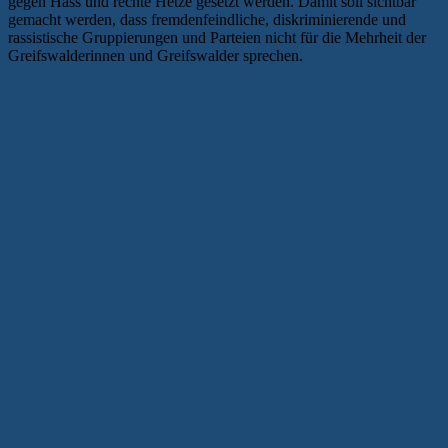
gegen Hass und rechte Hetze gesetzt werden. Damit soll sichtbar
gemacht werden, dass fremdenfeindliche, diskriminierende und
rassistische Gruppierungen und Parteien nicht für die Mehrheit der
Greifswalderinnen und Greifswalder sprechen.