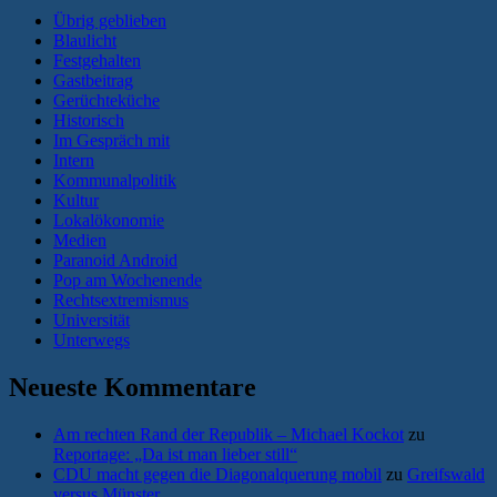
Übrig geblieben
Blaulicht
Festgehalten
Gastbeitrag
Gerüchteküche
Historisch
Im Gespräch mit
Intern
Kommunalpolitik
Kultur
Lokalökonomie
Medien
Paranoid Android
Pop am Wochenende
Rechtsextremismus
Universität
Unterwegs
Neueste Kommentare
Am rechten Rand der Republik – Michael Kockot
zu
Reportage: „Da ist man lieber still“
CDU macht gegen die Diagonalquerung mobil
zu
Greifswald
versus Münster