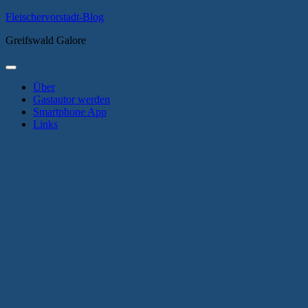
Zum
Fleischervorstadt-Blog
Inhalt
Greifswald Galore
springen
Primäres
Menü
Über
Gastautor werden
Smartphone App
Links