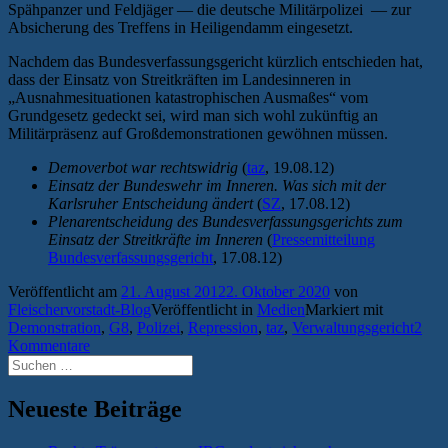
Spähpanzer und Feldjäger — die deutsche Militärpolizei — zur
Absicherung des Treffens in Heiligendamm eingesetzt.
Nachdem das Bundesverfassungsgericht kürzlich entschieden hat,
dass der Einsatz von Streitkräften im Landesinneren in
„Ausnahmesituationen katastrophischen Ausmaßes“ vom
Grundgesetz gedeckt sei, wird man sich wohl zukünftig an
Militärpräsenz auf Großdemonstrationen gewöhnen müssen.
Demoverbot war rechtswidrig
(
taz
, 19.08.12)
Einsatz der Bundeswehr im Inneren. Was sich mit der
Karlsruher Entscheidung ändert
(
SZ
, 17.08.12)
Plenarentscheidung des Bundesverfassungsgerichts zum
Einsatz der Streitkräfte im Inneren
(
Pressemitteilung
Bundesverfassungsgericht
, 17.08.12)
Veröffentlicht am
21. August 2012
2. Oktober 2020
von
Fleischervorstadt-Blog
Veröffentlicht in
Medien
Markiert mit
Demonstration
,
G8
,
Polizei
,
Repression
,
taz
,
Verwaltungsgericht
2
Kommentare
Suchen
nach:
Neueste Beiträge