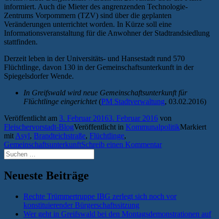
informiert. Auch die Mieter des angrenzenden Technologie-
Zentrums Vorpommern (TZV) sind über die geplanten
Veränderungen unterrichtet worden. In Kürze soll eine
Informationsveranstaltung für die Anwohner der Stadtrandsiedlung
stattfinden.
Derzeit leben in der Universitäts- und Hansestadt rund 570
Flüchtlinge, davon 130 in der Gemeinschaftsunterkunft in der
Spiegelsdorfer Wende.
In Greifswald wird neue Gemeinschaftsunterkunft für
Flüchtlinge eingerichtet
(
PM Stadtverwaltung
, 03.02.2016)
Veröffentlicht am
3. Februar 2016
3. Februar 2016
von
Fleischervorstadt-Blog
Veröffentlicht in
Kommunalpolitik
Markiert
mit
Asyl
,
Brandteichstraße
,
Flüchtlinge
,
Gemeinschaftsunterkunft
Schreib einen Kommentar
Suchen
nach:
Neueste Beiträge
Rechte Trümmertruppe IBG zerlegt sich noch vor
konstituierender Bürgerschaftssitzung
Wer geht in Greifswald bei den Montagsdemonstrationen auf