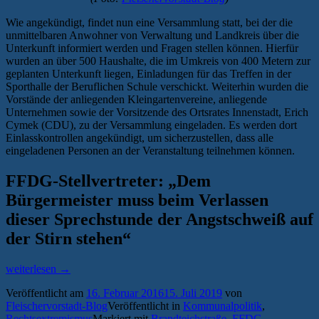
Wie angekündigt, findet nun eine Versammlung statt, bei der die
unmittelbaren Anwohner von Verwaltung und Landkreis über die
Unterkunft informiert werden und Fragen stellen können. Hierfür
wurden an über 500 Haushalte, die im Umkreis von 400 Metern zur
geplanten Unterkunft liegen, Einladungen für das Treffen in der
Sporthalle der Beruflichen Schule verschickt. Weiterhin wurden die
Vorstände der anliegenden Kleingartenvereine, anliegende
Unternehmen sowie der Vorsitzende des Ortsrates Innenstadt, Erich
Cymek (CDU), zu der Versammlung eingeladen. Es werden dort
Einlasskontrollen angekündigt, um sicherzustellen, dass alle
eingeladenen Personen an der Veranstaltung teilnehmen können.
FFDG-Stellvertreter: „Dem
Bürgermeister muss beim Verlassen
dieser Sprechstunde der Angstschweiß auf
der Stirn stehen“
„Anwohnerversammlung
weiterlesen
→
zur
Veröffentlicht am
16. Februar 2016
15. Juli 2019
von
Flüchtlingsunterkunft
Fleischervorstadt-Blog
Veröffentlicht in
Kommunalpolitik
,
Brandteichstraße“
Rechtsextremismus
Markiert mit
Brandteichstraße
,
FFDG
,