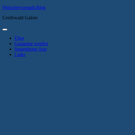
Zum
Fleischervorstadt-Blog
Inhalt
Greifswald Galore
springen
Primäres
Menü
Über
Gastautor werden
Smartphone App
Links