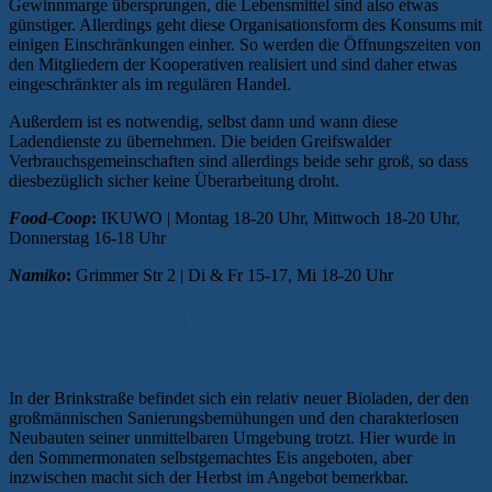
Gewinnmarge übersprungen, die Lebensmittel sind also etwas
günstiger. Allerdings geht diese Organisationsform des Konsums mit
einigen Einschränkungen einher. So werden die Öffnungszeiten von
den Mitgliedern der Kooperativen realisiert und sind daher etwas
eingeschränkter als im regulären Handel.
Außerdem ist es notwendig, selbst dann und wann diese
Ladendienste zu übernehmen. Die beiden Greifswalder
Verbrauchsgemeinschaften sind allerdings beide sehr groß, so dass
diesbezüglich sicher keine Überarbeitung droht.
Food-Coop
:
IKUWO | Montag 18-20 Uhr, Mittwoch 18-20 Uhr,
Donnerstag 16-18 Uhr
Namiko
:
Grimmer Str 2 | Di & Fr 15-17, Mi 18-20 Uhr
KULTURKOSTLADEN AUF DER
ECKE
In der Brinkstraße befindet sich ein relativ neuer Bioladen, der den
großmännischen Sanierungsbemühungen und den charakterlosen
Neubauten seiner unmittelbaren Umgebung trotzt. Hier wurde in
den Sommermonaten selbstgemachtes Eis angeboten, aber
inzwischen macht sich der Herbst im Angebot bemerkbar.