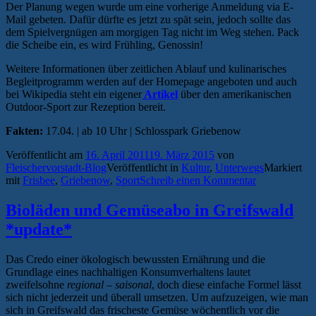
Der Planung wegen wurde um eine vorherige Anmeldung via E-
Mail gebeten. Dafür dürfte es jetzt zu spät sein, jedoch sollte das
dem Spielvergnügen am morgigen Tag nicht im Weg stehen. Pack
die Scheibe ein, es wird Frühling, Genossin!
Weitere Informationen über zeitlichen Ablauf und kulinarisches
Begleitprogramm werden auf der Homepage angeboten und auch
bei Wikipedia steht ein eigener
Artikel
über den amerikanischen
Outdoor-Sport zur Rezeption bereit.
Fakten:
17.04. | ab 10 Uhr | Schlosspark Griebenow
Veröffentlicht am
16. April 2011
19. März 2015
von
Fleischervorstadt-Blog
Veröffentlicht in
Kultur
,
Unterwegs
Markiert
mit
Frisbee
,
Griebenow
,
Sport
Schreib einen Kommentar
Bioläden und Gemüseabo in Greifswald
*update*
Das Credo einer ökologisch bewussten Ernährung und die
Grundlage eines nachhaltigen Konsumverhaltens lautet
zweifelsohne
regional – saisonal
, doch diese einfache Formel lässt
sich nicht jederzeit und überall umsetzen. Um aufzuzeigen, wie man
sich in Greifswald das frischeste Gemüse wöchentlich vor die