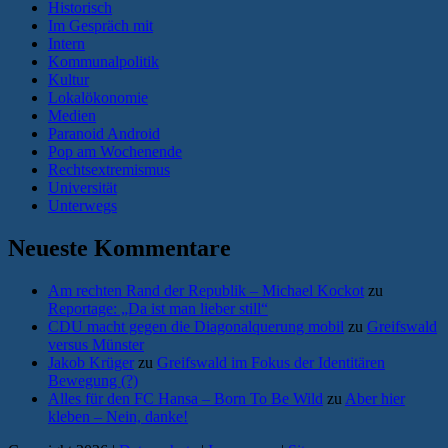
Historisch
Im Gespräch mit
Intern
Kommunalpolitik
Kultur
Lokalökonomie
Medien
Paranoid Android
Pop am Wochenende
Rechtsextremismus
Universität
Unterwegs
Neueste Kommentare
Am rechten Rand der Republik – Michael Kockot
zu
Reportage: „Da ist man lieber still“
CDU macht gegen die Diagonalquerung mobil
zu
Greifswald
versus Münster
Jakob Krüger
zu
Greifswald im Fokus der Identitären
Bewegung (?)
Alles für den FC Hansa – Born To Be Wild
zu
Aber hier
kleben – Nein, danke!