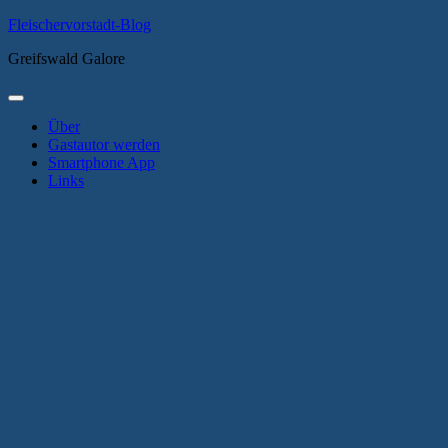
Zum
Fleischervorstadt-Blog
Inhalt
Greifswald Galore
springen
Primäres
Menü
Über
Gastautor werden
Smartphone App
Links