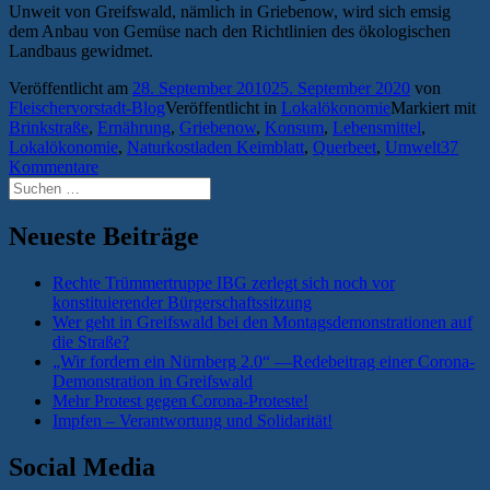
Unweit von Greifswald, nämlich in Griebenow, wird sich emsig
dem Anbau von Gemüse nach den Richtlinien des ökologischen
Landbaus gewidmet.
Veröffentlicht am
28. September 2010
25. September 2020
von
Fleischervorstadt-Blog
Veröffentlicht in
Lokalökonomie
Markiert mit
Brinkstraße
,
Ernährung
,
Griebenow
,
Konsum
,
Lebensmittel
,
Lokalökonomie
,
Naturkostladen Keimblatt
,
Querbeet
,
Umwelt
37
Kommentare
Suchen
nach:
Neueste Beiträge
Rechte Trümmertruppe IBG zerlegt sich noch vor
konstituierender Bürgerschaftssitzung
Wer geht in Greifswald bei den Montagsdemonstrationen auf
die Straße?
„Wir fordern ein Nürnberg 2.0“ —Redebeitrag einer Corona-
Demonstration in Greifswald
Mehr Protest gegen Corona-Proteste!
Impfen – Verantwortung und Solidarität!
Social Media