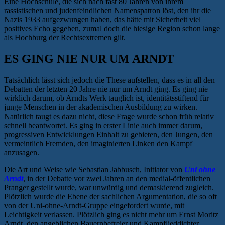
Eine Hochschule, die sich nach fast 80 Jahren von ihrem
rassistischen und judenfeindlichen Namenspatron löst, den ihr die
Nazis 1933 aufgezwungen haben, das hätte mit Sicherheit viel
positives Echo gegeben, zumal doch die hiesige Region schon lange
als Hochburg der Rechtsextremen gilt.
ES GING NIE NUR UM ARNDT
Tatsächlich lässt sich jedoch die These aufstellen, dass es in all den
Debatten der letzten 20 Jahre nie nur um Arndt ging. Es ging nie
wirklich darum, ob Arndts Werk tauglich ist, identitätsstiftend für
junge Menschen in der akademischen Ausbildung zu wirken.
Natürlich taugt es dazu nicht, diese Frage wurde schon früh relativ
schnell beantwortet. Es ging in erster Linie auch immer darum,
progressiven Entwicklungen Einhalt zu gebieten, den Jungen, den
vermeintlich Fremden, den imaginierten Linken den Kampf
anzusagen.
Die Art und Weise wie Sebastian Jabbusch, Initiator von
Uni ohne
Arndt
, in der Debatte vor zwei Jahren an den medial-öffentlichen
Pranger gestellt wurde, war unwürdig und demaskierend zugleich.
Plötzlich wurde die Ebene der sachlichen Argumentation, die so oft
von der Uni-ohne-Arndt-Gruppe eingefordert wurde, mit
Leichtigkeit verlassen. Plötzlich ging es nicht mehr um Ernst Moritz
Arndt, den angeblichen Bauernbefreier und Kampflieddichter,