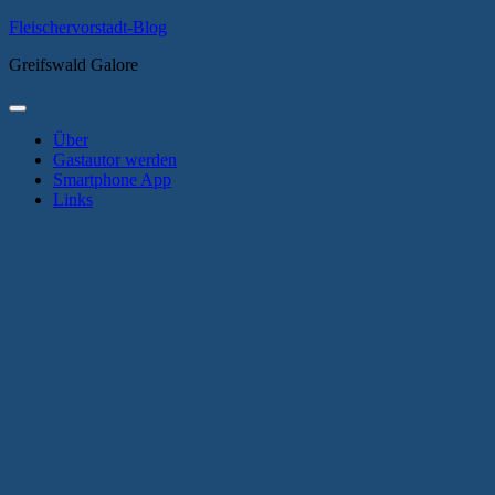
Zum
Fleischervorstadt-Blog
Inhalt
Greifswald Galore
springen
Primäres
Menü
Über
Gastautor werden
Smartphone App
Links