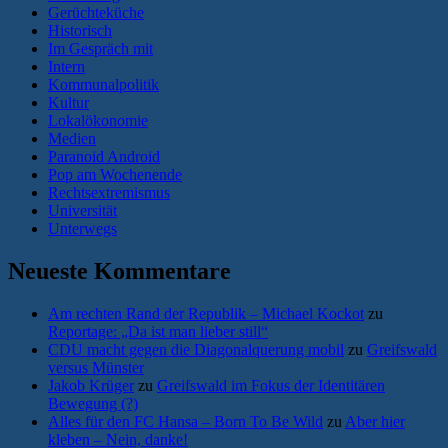
Gerüchteküche
Historisch
Im Gespräch mit
Intern
Kommunalpolitik
Kultur
Lokalökonomie
Medien
Paranoid Android
Pop am Wochenende
Rechtsextremismus
Universität
Unterwegs
Neueste Kommentare
Am rechten Rand der Republik – Michael Kockot
zu
Reportage: „Da ist man lieber still“
CDU macht gegen die Diagonalquerung mobil
zu
Greifswald
versus Münster
Jakob Krüger
zu
Greifswald im Fokus der Identitären
Bewegung (?)
Alles für den FC Hansa – Born To Be Wild
zu
Aber hier
kleben – Nein, danke!