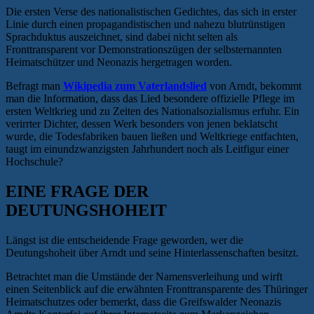
Die ersten Verse des nationalistischen Gedichtes, das sich in erster
Linie durch einen propagandistischen und nahezu blutrünstigen
Sprachduktus auszeichnet, sind dabei nicht selten als
Fronttransparent vor Demonstrationszügen der selbsternannten
Heimatschützer und Neonazis hergetragen worden.
Befragt man
Wikipedia zum Vaterlandslied
von Arndt, bekommt
man die Information, dass das Lied besondere offizielle Pflege im
ersten Weltkrieg und zu Zeiten des Nationalsozialismus erfuhr. Ein
verirrter Dichter, dessen Werk besonders von jenen beklatscht
wurde, die Todesfabriken bauen ließen und Weltkriege entfachten,
taugt im einundzwanzigsten Jahrhundert noch als Leitfigur einer
Hochschule?
EINE FRAGE DER
DEUTUNGSHOHEIT
Längst ist die entscheidende Frage geworden, wer die
Deutungshoheit über Arndt und seine Hinterlassenschaften besitzt.
Betrachtet man die Umstände der Namensverleihung und wirft
einen Seitenblick auf die erwähnten Fronttransparente des Thüringer
Heimatschutzes oder bemerkt, dass die Greifswalder Neonazis