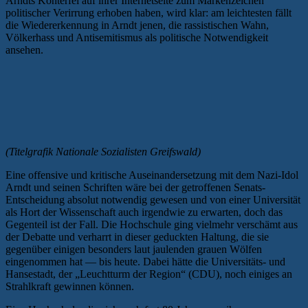
Arndts Konterfei auf ihrer Internetseite zum Markenzeichen
politischer Verirrung erhoben haben, wird klar: am leichtesten fällt
die Wiedererkennung in Arndt jenen, die rassistischen Wahn,
Völkerhass und Antisemitismus als politische Notwendigkeit
ansehen.
(Titelgrafik Nationale Sozialisten Greifswald)
Eine offensive und kritische Auseinandersetzung mit dem Nazi-Idol
Arndt und seinen Schriften wäre bei der getroffenen Senats-
Entscheidung absolut notwendig gewesen und von einer Universität
als Hort der Wissenschaft auch irgendwie zu erwarten, doch das
Gegenteil ist der Fall. Die Hochschule ging vielmehr verschämt aus
der Debatte und verharrt in dieser geduckten Haltung, die sie
gegenüber einigen besonders laut jaulenden grauen Wölfen
eingenommen hat — bis heute. Dabei hätte die Universitäts- und
Hansestadt, der „Leuchtturm der Region“ (CDU), noch einiges an
Strahlkraft gewinnen können.