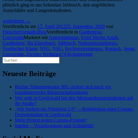
plötzlich ging es um Sebastian Jabbusch, den angeblichen
Ausschläfer und Langzeitstudenten.
„Arndt
weiterlesen
→
revisited.
Veröffentlicht am
17. April 2012
25. September 2020
von
Über
Fleischervorstadt-Blog
Veröffentlicht in
Gastbeitrag
,
Urgreifswalder,
Universität
Markiert mit
Antisemitismus
,
Ernst Moritz Arndt
,
Bauernbefreier
Gastbeitrag
,
Ilja Ehrenburg
,
Jabbusch
,
Nationalsozialismus
,
und
Nordischer Klang
,
NSG
,
NSU
,
Rechtsextremismus
,
Rostock
,
Senat
,
Kulturbolschewisten.“
Universität
,
Zweiter Weltkrieg
74 Kommentare
Suchen
nach:
Neueste Beiträge
Rechte Trümmertruppe IBG zerlegt sich noch vor
konstituierender Bürgerschaftssitzung
Wer geht in Greifswald bei den Montagsdemonstrationen auf
die Straße?
„Wir fordern ein Nürnberg 2.0“ —Redebeitrag einer Corona-
Demonstration in Greifswald
Mehr Protest gegen Corona-Proteste!
Impfen – Verantwortung und Solidarität!